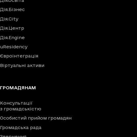
Дія.Освіта
Дія.Бізнес
Дія.City
Дія.Центр
Дія.Engine
uResidency
Євроінтеграція
Віртуальні активи
ГРОМАДЯНАМ
Консультації
з громадськістю
Особистий прийом громадян
Громадська рада
Звернення