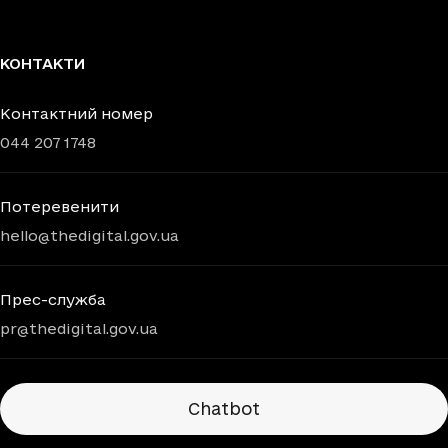
КОНТАКТИ
Контактний номер
044 207 1748
Потеревенити
hello@thedigital.gov.ua
Прес-служба
pr@thedigital.gov.ua
Chatbots
Chatbot