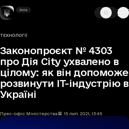
Beta
Beta
—
—
ГОЛОВНА
НОВИНИ
ТЕХНОЛОГІЇ
Рубрики
ТЕХНОЛОГІЇ
Законопроєкт № 4303
про Дія City ухвалено в
цілому: як він допоможе
розвинути IT-індустрію в
Україні
Прес-офіс Міністерства
15 лип. 2021
, 13:45
Автори
Дата та час публікації
: