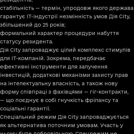
стабільність — термін, упродовж якого держава
гарантує ІТ-індустрії незмінність умов Дія City,
збільшений до 25 років;
формальний характер процедури набуття
статусу резидента.
Дія City запроваджує цілий комплекс стимулів
для IT-компаній. Зокрема, передбачає
ефективні інструменти для залучення
інвестицій, додаткові механізми захисту прав
на інтелектуальну власність, а також нову
форму співпраці з фахівцями — гіг-контракти,
— що поєднує в собі гнучкість фрілансу та
соціальні гарантії.
Спеціальний режим Дія City запроваджується
як альтернатива поточним умовам. Участь у
ньому буде добровільною. Спецрежим не