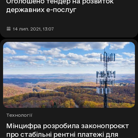
Оголошено тендер на розвиток
державних е-послуг
Дата та час публікації
:
14 лип. 2021
, 13:07
Рубрики
Технології
Мінцифра розробила законопроєкт
про стабільні рентні платежі для