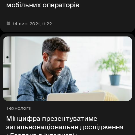
мобільних операторів
Дата та час публікації
:
14 лип. 2021
, 11:22
Рубрики
Технології
Мінцифра презентуватиме
загальнонаціональне дослідження