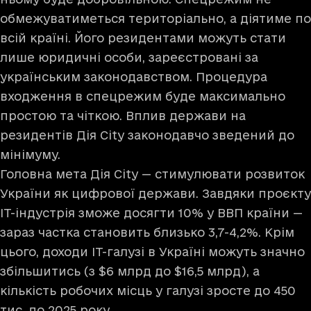
обмежуватиметься територіально, а діятиме по
всій країні. Його резидентами можуть стати
лише юридичні особи, зареєстровані за
українським законодавством. Процедура
входження в спецрежим буде максимально
простою та чіткою. Вплив держави на
резидентів Дія City законодавчо зведений до
мінімуму.
Головна мета Дія City — стимулювати розвиток
України як цифрової держави. Завдяки проєкту
ІТ-індустрія зможе досягти 10% у ВВП країни —
зараз частка становить близько 3,7-4,2%. Крім
цього, доходи IT-галузі в Україні можуть значно
збільшитись (з $6 млрд до $16,5 млрд), а
кількість робочих місць у галузі зросте до 450
тис. до 2025 року.