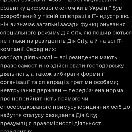
розвитку цифрової економіки в Україні” був
розроблений у тісній співпраці з IT-індустрією.
Він визначає загальні засади функціонування
спеціального режиму Дія City, які поширюються
не тільки на резидентів Дія City, а й на всі ІТ-
компанії. Серед них:
свобода діяльності — всі резиденти мають
право самостійно здійснювати господарську
діяльність, а також вибирати форми її
організації та співпраці з третіми особами;
невтручання держави — передбачена норма
про неприйнятність прямого чи
опосередкованого примусу юридичних осіб до
набуття статусу резидента Дія City;
презумпція правомірності діяльності
резидентів;