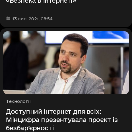
«Безпека в інтернеті»
Дата та час публікації
:
13 лип. 2021
, 08:54
Рубрики
Технології
Доступний інтернет для всіх:
Мінцифра презентувала проєкт із
безбар’єрності