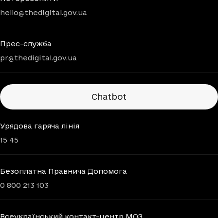
hello@thedigital.gov.ua
Прес-служба
pr@thedigital.gov.ua
Chatbots
Chatbot
Урядова гаряча лінія
15 45
Безоплатна Правнича Допомога
0 800 213 103
Всеукраїнський контакт-центр МОЗ