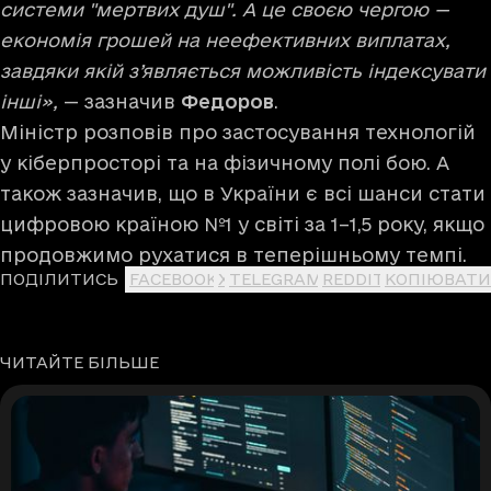
системи "мертвих душ". А це своєю чергою —
економія грошей на неефективних виплатах,
завдяки якій з’являється можливість індексувати
інші»,
— зазначив
Федоров
.
Міністр розповів про застосування технологій
у кіберпросторі та на фізичному полі бою. А
також зазначив, що в України є всі шанси стати
цифровою країною №1 у світі за 1–1,5 року, якщо
продовжимо рухатися в теперішньому темпі.
ПОДІЛИТИСЬ
FACEBOOK
X
TELEGRAM
REDDIT
КОПІЮВАТИ
ЧИТАЙТЕ БІЛЬШЕ