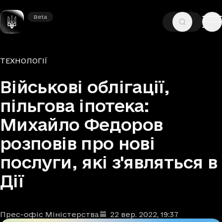
Beta
Beta
—
—
ГОЛОВНА
НОВИНИ
ТЕХНОЛОГІЇ
Рубрики
ТЕХНОЛОГІЇ
Військові облігації,
пільгова іпотека:
Михайло Федоров
розповів про нові
послуги, які з'являться в
Дії
Прес-офіс Міністерства
22 вер. 2022
, 19:37
Автори
Дата та час публікації
: