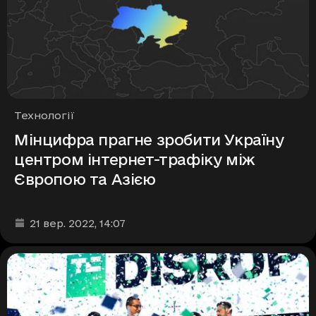
Рубрики
Технології
Мінцифра прагне зробити Україну
центром інтернет-трафіку між
Європою та Азією
Дата та час публікації
:
21 вер. 2022
, 14:07