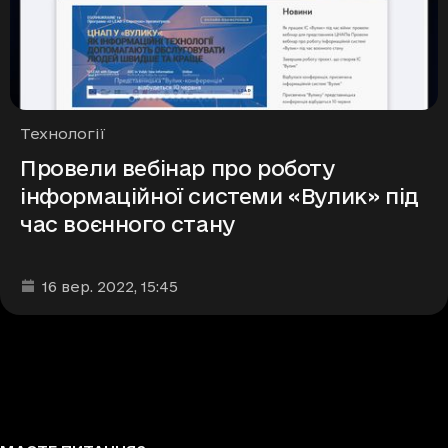
Рубрики
Технології
Провели вебінар про роботу
інформаційної системи «Вулик» під
час воєнного стану
Дата та час публікації
:
16 вер. 2022
, 15:45