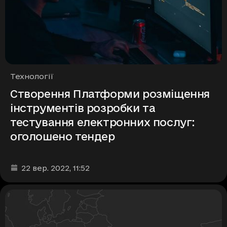
Рубрики
Технології
Створення Платформи розміщення
інструментів розробки та
тестування електронних послуг:
оголошено тендер
Дата та час публікації
:
22 вер. 2022
, 11:52