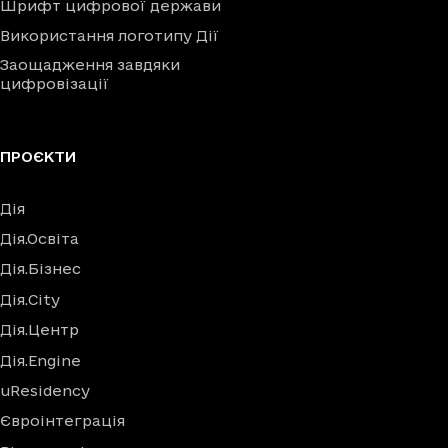
Шрифт цифрової держави
Використання логотипу Дії
Заощадження завдяки
цифровізації
ПРОЄКТИ
Дія
Дія.Освіта
Дія.Бізнес
Дія.City
Дія.Центр
Дія.Engine
uResidency
Євроінтеграція