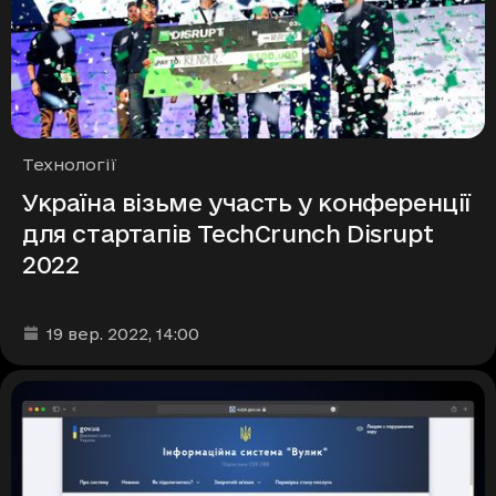
Рубрики
Технології
Україна візьме участь у конференції
для стартапів TechCrunch Disrupt
2022
Дата та час публікації
:
19 вер. 2022
, 14:00