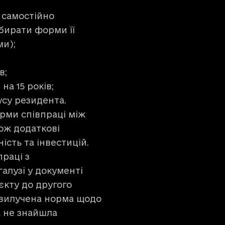
 самостійно
обирати форми її
ми);
в;
а 15 років;
су резидента.
рми співпраці між
кож додаткові
ість та інвестицій.
праці з
алузі у документі
єкту до другого
 вилучена норма щодо
а не знайшла