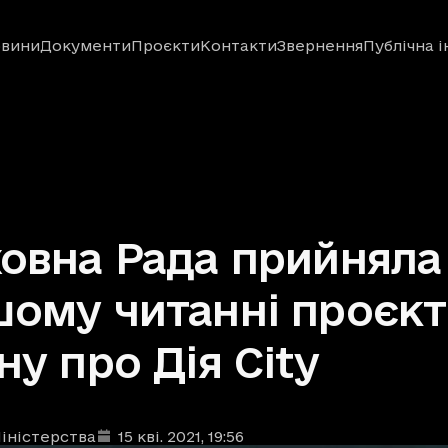
вини
Документи
Проєкти
Контакти
Звернення
Публічна 
овна Рада прийняла
ому читанні проєкт
ну про Дія City
іністерства
15 кві. 2021
, 19:56
ублікації
: