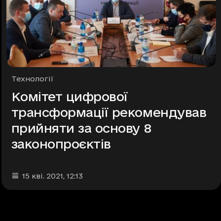
Рубрики
Технології
Комітет цифрової
трансформації рекомендував
прийняти за основу 8
законопроєктів
Дата та час публікації
:
15 кві. 2021
, 12:13