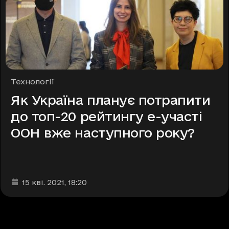
Рубрики
Технології
Як Україна планує потрапити
до топ-20 рейтингу е-участі
ООН вже наступного року?
Дата та час публікації
:
15 кві. 2021
, 18:20