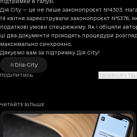
підтримки в галузі.
Дія City — це не лише законопроєкт №4303. Наг
14 квітня зареєстрували законопроєкт №5376, я
податкові умови спецрежиму. Як і обіцяли автор
ці два документи проходять процедури розгля
максимально синхронно.
Дякуємо вам за підтримку Дія City!
Diia-City
ПОДІЛИТИСЬ
FACEBOOK
X
TE
ЧИТАЙТЕ БІЛЬШЕ