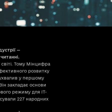
устрії —
читанні.
 світі. Тому Мінцифра
фективного розвитку
и ухвалив у першому
Він закладає основи
вого режиму для ІТ-
лосували 227 народних