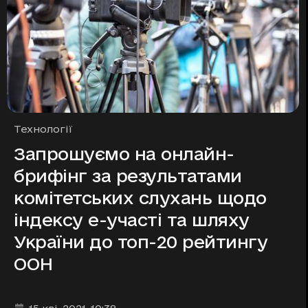
Рубрики
Технології
Запрошуємо на онлайн-
брифінг за результатами
комітетських слухань щодо
індексу е-участі та шляху
України до топ-20 рейтингу
ООН
Дата та час публікації
: