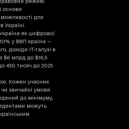
 правовий режим.
і основи
і можливості для
в Україні.
 України як цифрової
 10% у ВВП країни —
го, доходи IT-галузі в
з $6 млрд до $16,5
до 450 тисяч до 2025
ою. Кожен учасник
 чи звичайні умови
едений до мінімуму,
езидентами можуть
українським