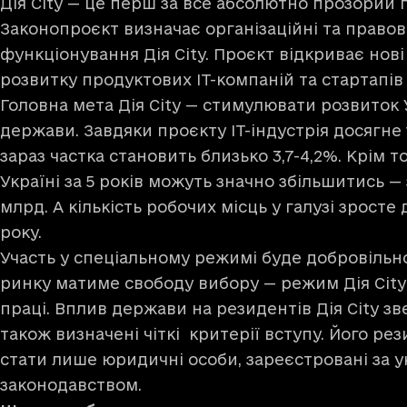
Дія City — це перш за все абсолютно прозорий
Законопроєкт визначає організаційні та правов
функціонування Дія City. Проєкт відкриває нов
розвитку продуктових ІТ-компаній та стартапів 
Головна мета Дія City — стимулювати розвиток
держави. Завдяки проєкту ІТ-індустрія досягне
зараз частка становить близько 3,7-4,2%. Крім то
Україні за 5 років можуть значно збільшитись — 
млрд. А кількість робочих місць у галузі зросте 
року.
Участь у спеціальному режимі буде добровільн
ринку матиме свободу вибору — режим Дія City
праці. Вплив держави на резидентів Дія City зв
також визначені чіткі критерії вступу. Його р
стати лише юридичні особи, зареєстровані за 
законодавством.