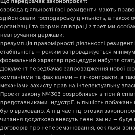
Що передбачає законопроєкт:
свобода діяльності (всі резиденти мають право
здійснювати господарську діяльність, а також 
організації та форми співпраці з третіми особа
невтручання держави;
презумпція правомірності діяльності резиденті
стабільність — режим запроваджується мінімум н
формальний характер процедури набуття стату
Документ передбачає запровадження нової фо
компаніями та фахівцями — гіг-контракти, а та
механізми захисту прав на інтелектуальну власн
Проєкт закону №4303 розроблявся в тісній спів
представниками індустрії. Більшість побажань г
було враховано. А під час підготовки законопро
читання додатково внесуть певні зміни — буде
договорів про непереманювання, оскільки вон