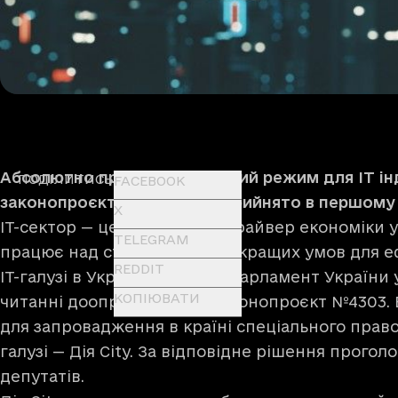
Абсолютно прозорий правовий режим для ІТ інд
ПОДІЛИТИСЬ
FACEBOOK
законопроєкт про Дія City прийнято в першому 
X
IT-сектор — це глобальний драйвер економіки у
TELEGRAM
працює над створенням найкращих умов для е
REDDIT
IT-галузі в Україні. Сьогодні парламент Україн
КОПІЮВАТИ
читанні доопрацьований законопроєкт №4303. 
для запровадження в країні спеціального право
галузі — Дія City. За відповідне рішення прого
депутатів.