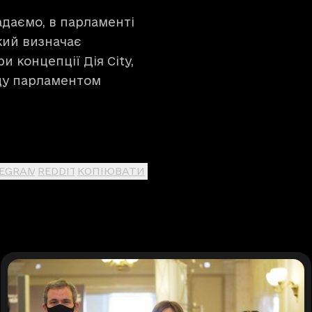
адаємо, в парламенті
кий визначає
и концепції Дія City,
ду парламентом
LEGRAM
REDDIT
КОПІЮВАТИ