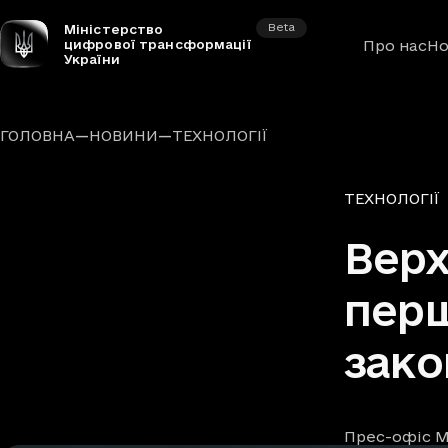
Beta
Міністерство
цифрової трансформації
Про нас
Но
України
—
—
ГОЛОВНА
НОВИНИ
ТЕХНОЛОГІЇ
Рубрики
ТЕХНОЛОГІЇ
Верх
перш
зако
Прес-офіс М
Автори
Дата та час п