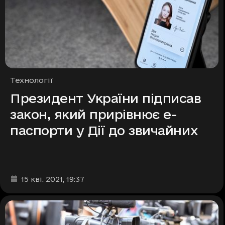
Рубрики
Технології
Президент України підписав
закон, який прирівнює е-
паспорти у Дії до звичайних
Дата та час публікації
:
15 кві. 2021
, 19:37