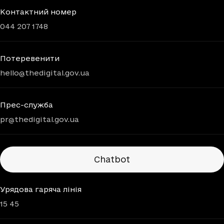
Контактний номер
044 207 1748
Потеревенити
hello@thedigital.gov.ua
Прес-служба
pr@thedigital.gov.ua
Chatbots
Chatbot
Урядова гаряча лінія
15 45