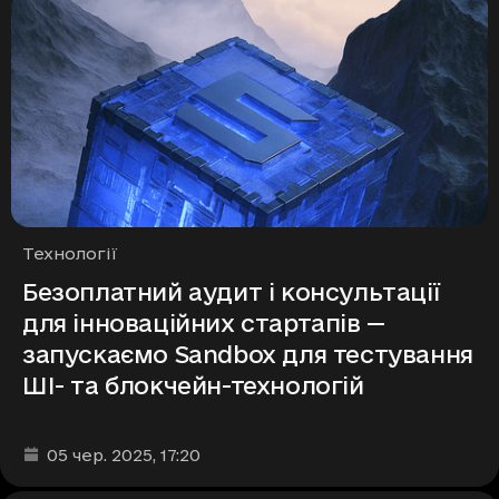
Рубрики
Технології
Безоплатний аудит і консультації
для інноваційних стартапів —
запускаємо Sandbox для тестування
ШІ- та блокчейн-технологій
Дата та час публікації
:
05 чер. 2025
, 17:20