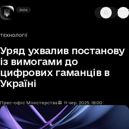
Beta
Beta
—
—
ГОЛОВНА
НОВИНИ
ТЕХНОЛОГІЇ
Рубрики
ТЕХНОЛОГІЇ
Уряд ухвалив постанову
із вимогами до
цифрових гаманців в
Україні
Прес-офіс Міністерства
11 чер. 2025
, 18:00
Автори
Дата та час публікації
: