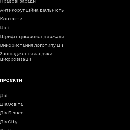
Правові засади
Антикорупційна діяльність
Контакти
Цілі
Шрифт цифрової держави
Використання логотипу Дії
Заощадження завдяки
цифровізації
ПРОЄКТИ
Дія
Дія.Освіта
Дія.Бізнес
Дія.City