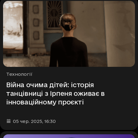
Рубрики
Технології
Війна очима дітей: історія
танцівниці з Ірпеня оживає в
інноваційному проєкті
Дата та час публікації
:
05 чер. 2025
, 16:30