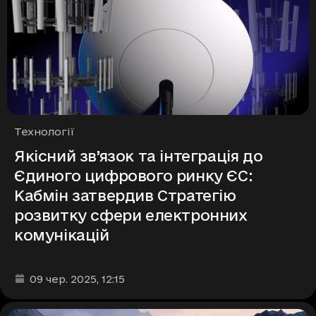
Рубрики
Технології
Якісний зв’язок та інтеграція до
Єдиного цифрового ринку ЄС:
Кабмін затвердив Стратегію
розвитку сфери електронних
комунікацій
Дата та час публікації
:
09 чер. 2025
, 12:15