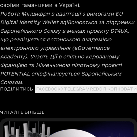
своїми гаманцями в Україні.
Робота Мінцифри в адаптації з вимогами EU
Digital Identity Wallet здійснюється за підтримки
Європейського Союзу в межах проєкту DT4UA,
що реалізується естонською Академією
електронного управління (eGovernance
Academy). Участь Дії в спільно керованому
Францією та Німеччиною пілотному проєкті
POTENTIAL співфінансується Європейським
Союзом.
ПОДІЛИТИСЬ
FACEBOOK
X
TELEGRAM
REDDIT
КОПІЮВАТИ
ЧИТАЙТЕ БІЛЬШЕ