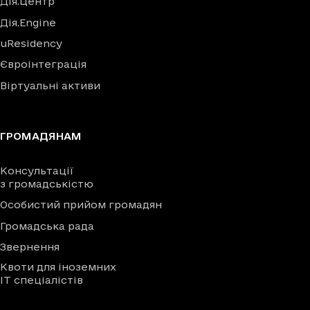
Дія.Центр
Дія.Engine
uResidency
Євроінтеграція
Віртуальні активи
ГРОМАДЯНАМ
Консультації
з громадськістю
Особистий прийом громадян
Громадська рада
Звернення
Квоти для іноземних
IT спеціалістів