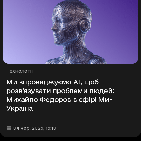
Рубрики
Технології
Ми впроваджуємо AI, щоб
розв’язувати проблеми людей:
Михайло Федоров в ефірі Ми-
Україна
Дата та час публікації
:
04 чер. 2025
, 16:10