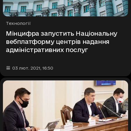
Рубрики
Технології
Мінцифра запустить Національну
вебплатформу центрів надання
адміністративних послуг
Дата та час публікації
:
03 лют. 2021
, 16:50