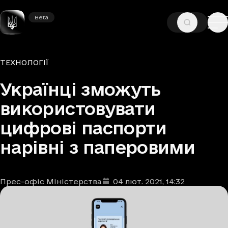
Beta
Beta
—
—
ГОЛОВНА
НОВИНИ
ТЕХНОЛОГІЇ
Рубрики
ТЕХНОЛОГІЇ
Українці зможуть
використовувати
цифрові паспорти
нарівні з паперовими
Прес-офіс Міністерства
04 лют. 2021
, 14:32
Автори
Дата та час публікації
: