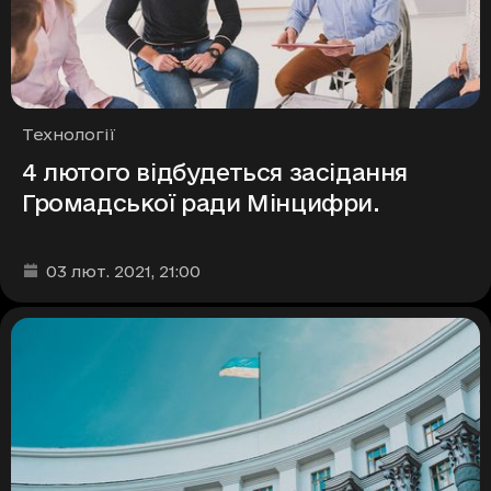
Рубрики
Технології
4 лютого відбудеться засідання
Громадської ради Мінцифри.
Дата та час публікації
:
03 лют. 2021
, 21:00