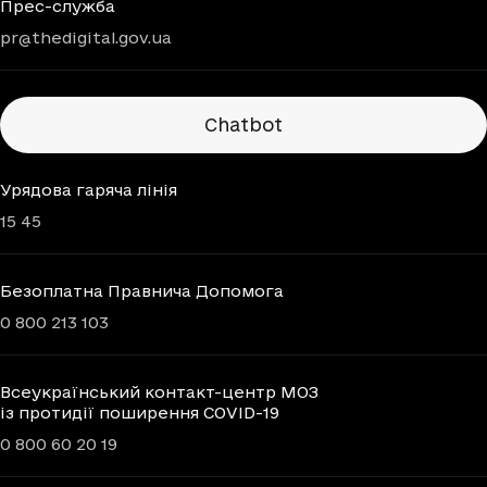
Прес-служба
pr@thedigital.gov.ua
Chatbots
Chatbot
Урядова гаряча лінія
15 45
Безоплатна Правнича Допомога
0 800 213 103
Всеукраїнський контакт-центр МОЗ
із протидії поширення COVID-19
0 800 60 20 19