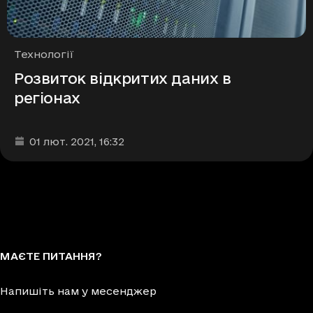
Рубрики
Технології
Розвиток відкритих даних в
регіонах
Дата та час публікації
:
01 лют. 2021
, 16:32
МАЄТЕ ПИТАННЯ?
Напишіть нам у месенджер