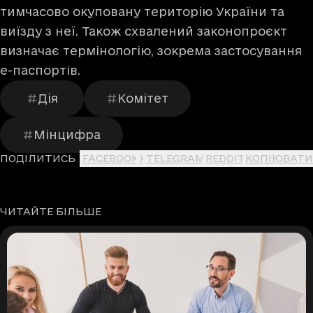
тимчасово окуповану територію України та
виїзду з неї. Також схвалений законопроєкт
визначає термінологію, зокрема застосування
е-паспортів.
Дія
Комітет
Мінцифра
ПОДІЛИТИСЬ
FACEBOOK
X
TELEGRAM
REDDIT
КОПІЮВАТИ
ЧИТАЙТЕ БІЛЬШЕ