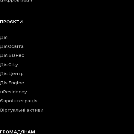
ПРОЄКТИ
Дія
Дія.Освіта
Дія.Бізнес
Дія.City
Дія.Центр
Дія.Engine
uResidency
Євроінтеграція
Віртуальні активи
ГРОМАДЯНАМ