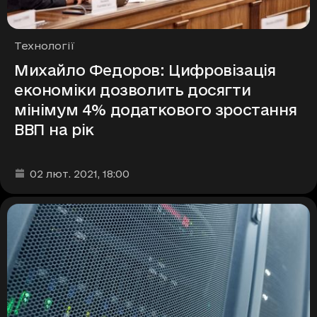
Рубрики
Технології
Михайло Федоров: Цифровізація
економіки дозволить досягти
мінімум 4% додаткового зростання
ВВП на рік
Дата та час публікації
:
02 лют. 2021
, 18:00