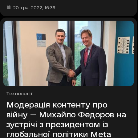
Дата та час публікації
:
20 тра. 2022
, 16:39
Рубрики
Технології
Модерація контенту про
війну — Михайло Федоров на
зустрічі з президентом із
глобальної політики Meta