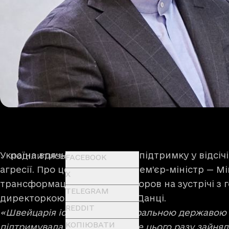
Україна вдячна Швейцарії за підтримку у відсічі
ПОДІЛИТИСЬ
FACEBOOK
агресії. Про це заявив Віцепрем’єр-міністр — М
X
трансформації Михайло Федоров на зустрічі з
TELEGRAM
директоркою SDC Патрісією Данці.
REDDIT
«Швейцарія історично є нейтральною державою та
КОПІЮВАТИ
підтримувала нейтралітет. Але цього разу зайня