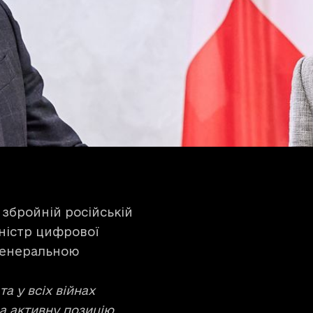
 збройній російській
іністр цифрової
 генеральною
 у всіх війнах
ла активну позицію