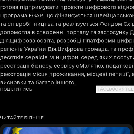
готова підтримувати проєкти цифрового відно
Програма EGAP, що фінансується Швейцарською
та співробітництва та реалізується Фондом Схі
допомогла в створенні порталу та застосунку Д
Дія.Цифрова освіта, розробці Платформи цифр
регіонів України Дія.Цифрова громада, та проф
десятків сервісів Мінцифри, серед яких послуг
реєстрації бізнесу, сервісу єМалятко, податков
реєстрація місця проживання, місцеві петиції,
висновки та багато іншого.
ПОДІЛИТИСЬ
FACEBOOK
X
TE
ЧИТАЙТЕ БІЛЬШЕ