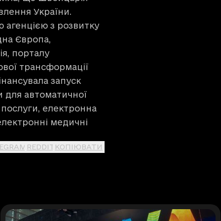
влення України.
 агенцією з розвитку
дна Європа,
ія, порталу
ової трансформації
інансувала запуск
и для автоматичної
і послуги, електронна
 електронні медичні
LEGRAM
REDDIT
КОПІЮВАТИ