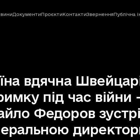
вини
Документи
Проєкти
Контакти
Звернення
Публічна 
їна вдячна Швейцарі
римку під час війни 
йло Федоров зустр
неральною директо