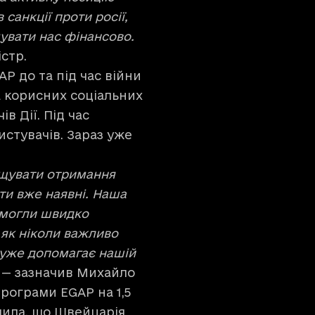
санкції проти росії,
мувати нас фінансово.
істр.
P до та під час війни
 корисних соціальних
в Дії. Під час
ристувачів. Зараз уже
ощувати отримання
ати вже наявні. Наша
омогли швидко
 як ніколи важливо
дуже допомагає нашій
— зазначив Михайло
рограми EGAP на 1,5
ачила, що Швейцарія