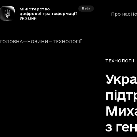
Beta
Міністерство
цифрової трансформації
Про нас
Но
України
—
—
ГОЛОВНА
НОВИНИ
ТЕХНОЛОГІЇ
Рубрики
ТЕХНОЛОГІЇ
Укра
підт
Миха
з ге