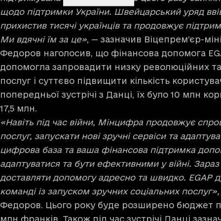
щодо підтримки України. Швейцарський уряд ввів 
прихистив тисячі українців та продовжує підтри
Ми вдячні їм за це»
, — зазначив Віцепрем’єр-мін
Федоров наголосив, що фінансова допомога EGA
допомогла запровадити низку революційних та
послуг і суттєво підвищити кількість користувачі
попередньої зустрічі з Данці, їх було 10 млн ко
17,5 млн.
«Навіть під час війни, Мінцифра продовжує спр
послуг, запускати нові зручні сервіси та адаптув
цифрова база та ваша фінансова підтримка доп
адаптуватися та бути ефективними у війні. Зараз
доставляти допомогу адресно та швидко. EGAP 
команді із запуском зручних соціальних послуг»,
Федоров. Цього року буде розширено бюджет п
млн франків. Також під час зустрічі Данці зазн