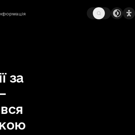
інформація
ї за
—
івся
ркою