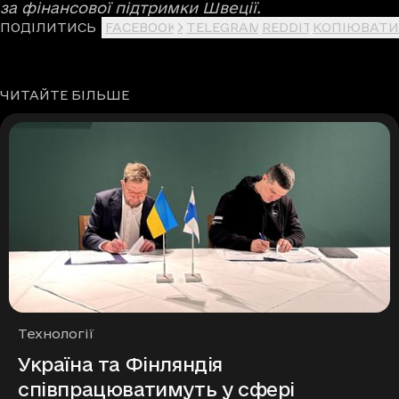
за фінансової підтримки Швеції.
ПОДІЛИТИСЬ
FACEBOOK
X
TELEGRAM
REDDIT
КОПІЮВАТИ
ЧИТАЙТЕ БІЛЬШЕ
Рубрики
Технології
Україна та Фінляндія
співпрацюватимуть у сфері