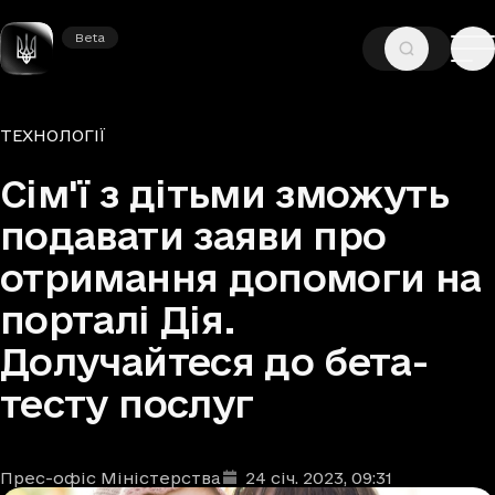
Beta
Beta
—
—
ГОЛОВНА
НОВИНИ
ТЕХНОЛОГІЇ
Рубрики
ТЕХНОЛОГІЇ
Сім'ї з дітьми зможуть
подавати заяви про
отримання допомоги на
порталі Дія.
Долучайтеся до бета-
тесту послуг
Прес-офіс Міністерства
24 січ. 2023
, 09:31
Автори
Дата та час публікації
: