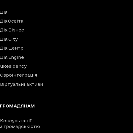
Дія
Дія.Освіта
Дія.Бізнес
Дія.City
Дія.Центр
Дія.Engine
uResidency
Євроінтеграція
Віртуальні активи
ГРОМАДЯНАМ
Консультації
з громадськістю