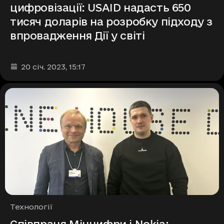
цифровізації: USAID надасть 650
тисяч доларів на розробку підходу з
впровадження Дії у світі
Дата та час публікації
:
20 січ. 2023
, 15:17
Рубрики
Технології
Співпраця Мінцифри і Nokia: