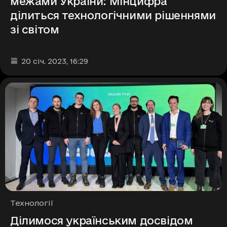
межами України: Мінцифра
ділиться технологічними рішеннями
зі світом
Дата та час публікації
:
20 січ. 2023
, 16:29
Рубрики
Технології
Ділимося українським досвідом