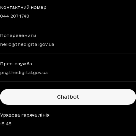
Контактний номер
044 207 1748
Потеревенити
hello@thedigital.gov.ua
Прес-служба
pr@thedigital.gov.ua
Chatbots
Chatbot
Урядова гаряча лінія
15 45