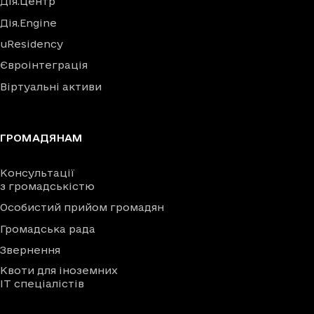
Дія.Центр
Дія.Engine
uResidency
Євроінтеграція
Віртуальні активи
ГРОМАДЯНАМ
Консультації
з громадськістю
Особистий прийом громадян
Громадська рада
Звернення
Квоти для іноземних
IT спеціалістів