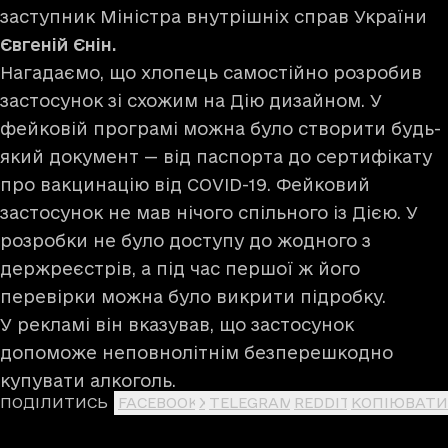
заступник Міністра внутрішніх справ України
Євгеній Єнін.
Нагадаємо, що хлопець самостійно розробив
застосунок зі схожим на Дію дизайном. У
фейковій програмі можна було створити будь-
який документ — від паспорта до сертифікату
про вакцинацію від COVID-19. Фейковий
застосунок не мав нічого спільного із Дією. У
розробки не було доступу до жодного з
держреєстрів, а під час першої ж його
перевірки можна було викрити підробку.
У рекламі він вказував, що застосунок
допоможе неповнолітнім безперешкодно
купувати алкоголь.
ПОДІЛИТИСЬ
FACEBOOK
X
TELEGRAM
REDDIT
КОПІЮВАТИ