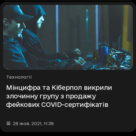
Рубрики
Технології
Мінцифра та Кіберпол викрили
злочинну групу з продажу
фейкових COVID-сертифікатів
Дата та час публікації
:
28 жов. 2021
, 11:38