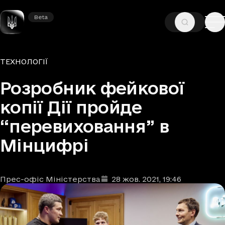
Beta
Beta
—
—
ГОЛОВНА
НОВИНИ
ТЕХНОЛОГІЇ
Рубрики
ТЕХНОЛОГІЇ
Розробник фейкової
копії Дії пройде
“перевиховання” в
Мінцифрі
Прес-офіс Міністерства
28 жов. 2021
, 19:46
Автори
Дата та час публікації
: