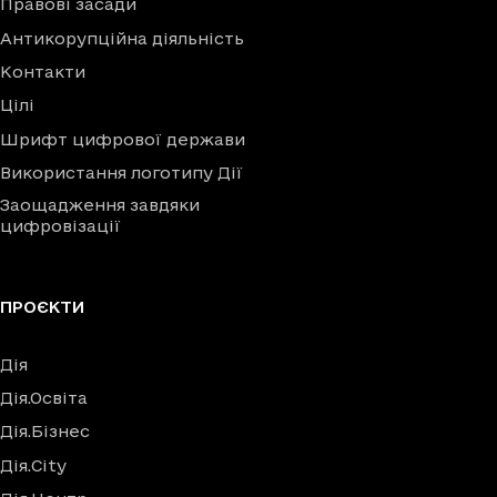
Правові засади
Антикорупційна діяльність
Контакти
Цілі
Шрифт цифрової держави
Використання логотипу Дії
Заощадження завдяки
цифровізації
ПРОЄКТИ
Дія
Дія.Освіта
Дія.Бізнес
Дія.City