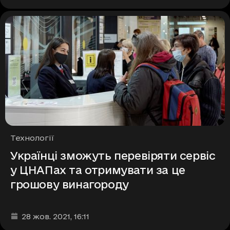
Рубрики
Технології
Українці зможуть перевіряти сервіс
у ЦНАПах та отримувати за це
грошову винагороду
Дата та час публікації
:
28 жов. 2021
, 16:11