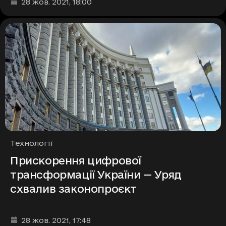
Дата та час публікації
:
28 жов. 2021
, 18:00
Рубрики
Технології
Прискорення цифрової
трансформації України — Уряд
схвалив законопроєкт
Дата та час публікації
:
28 жов. 2021
, 17:48