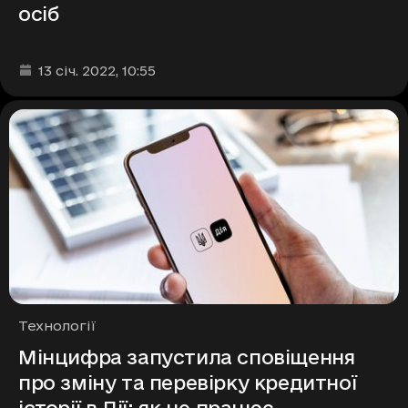
осіб
Дата та час публікації
:
13 січ. 2022
, 10:55
Рубрики
Технології
Мінцифра запустила сповіщення
про зміну та перевірку кредитної
історії в Дії: як це працює