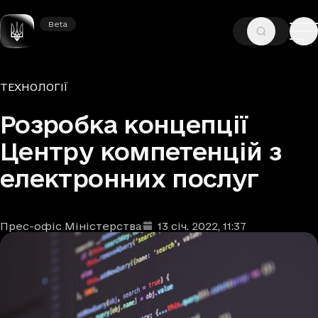
Beta
Beta
—
—
ГОЛОВНА
НОВИНИ
ТЕХНОЛОГІЇ
Рубрики
ТЕХНОЛОГІЇ
Розробка концепції
Центру компетенцій з
електронних послуг
Прес-офіс Міністерства
13 січ. 2022
, 11:37
Автори
Дата та час публікації
: