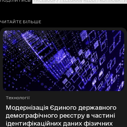
ПОДІЛИТИСЬ
FACEBOOK
X
TELEGRAM
REDDIT
КОПІЮВАТИ
ЧИТАЙТЕ БІЛЬШЕ
Рубрики
Технології
Модернізація Єдиного державного
демографічного реєстру в частині
ідентифікаційних даних фізичних