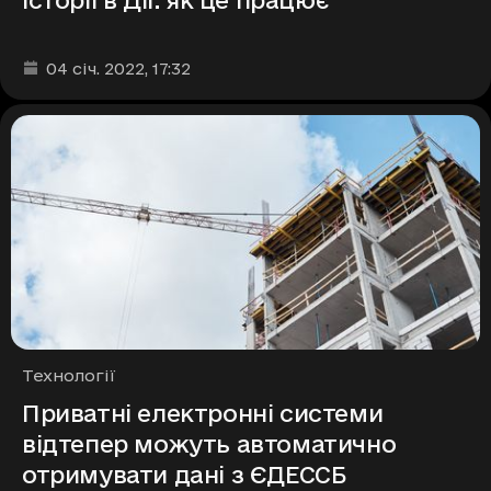
Дата та час публікації
:
04 січ. 2022
, 17:32
Рубрики
Технології
Приватні електронні системи
відтепер можуть автоматично
отримувати дані з ЄДЕССБ