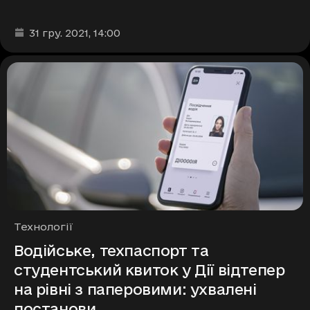
Дата та час публікації
:
31 гру. 2021
, 14:00
Рубрики
Технології
Водійське, техпаспорт та
студентський квиток у Дії відтепер
на рівні з паперовими: ухвалені
постанови