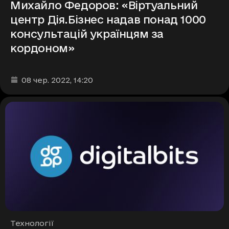
Михайло Федоров: «Віртуальний
центр Дія.Бізнес надав понад 1000
консультацій українцям за
кордоном»
Дата та час публікації
:
08 чер. 2022
, 14:20
Рубрики
Технології