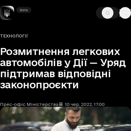
Beta
Beta
—
—
ГОЛОВНА
НОВИНИ
ТЕХНОЛОГІЇ
Рубрики
ТЕХНОЛОГІЇ
Розмитнення легкових
автомобілів у Дії — Уряд
підтримав відповідні
законопроєкти
Прес-офіс Міністерства
10 чер. 2022
, 17:00
Автори
Дата та час публікації
: