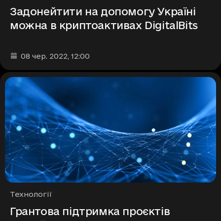
Задонейтити на допомогу Україні
можна в криптоактивах DigitalBits
Дата та час публікації
:
08 чер. 2022
, 12:00
Рубрики
Технології
Грантова підтримка проєктів