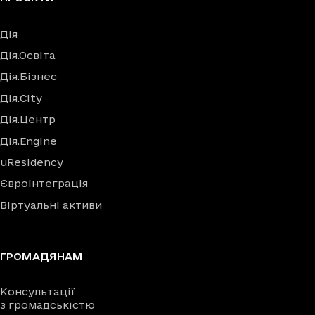
Дія
Дія.Освіта
Дія.Бізнес
Дія.City
Дія.Центр
Дія.Engine
uResidency
Євроінтеграція
Віртуальні активи
ГРОМАДЯНАМ
Консультації
з громадськістю