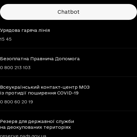
Chatbots
Chatbot
Урядова гаряча лінія
15 45
Безоплатна Правнича Допомога
0 800 213 103
Всеукраїнський контакт-центр МОЗ
із протидії поширення COVID-19
0 800 60 20 19
Резерв для державної служби
на деокупованих територіях
reserve.nads.gov.ua