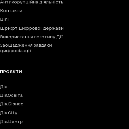
Антикорупційна діяльність
Контакти
Цілі
Шрифт цифрової держави
Використання логотипу Дії
Заощадження завдяки
цифровізації
ПРОЄКТИ
Дія
Дія.Освіта
Дія.Бізнес
Дія.City
Дія.Центр