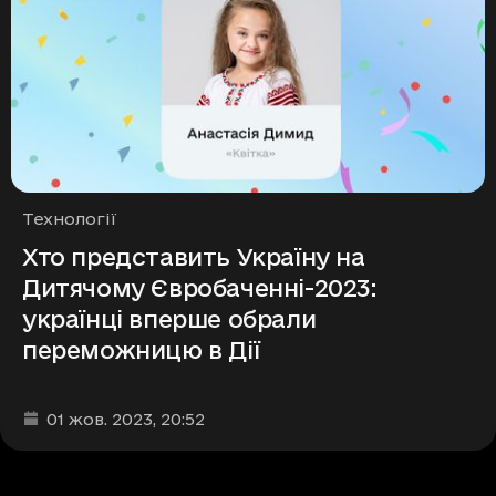
Рубрики
Технології
Хто представить Україну на
Дитячому Євробаченні-2023:
українці вперше обрали
переможницю в Дії
Дата та час публікації
:
01 жов. 2023
, 20:52