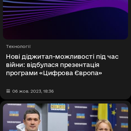
Рубрики
Технології
Нові діджитал-можливості під час
війни: відбулася презентація
програми «Цифрова Європа»
Дата та час публікації
:
06 жов. 2023
, 18:36