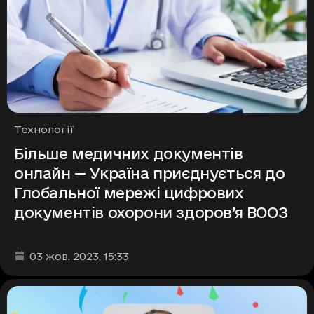
Рубрики
Технології
Більше медичних документів
онлайн — Україна приєднується до
Глобальної мережі цифрових
документів охорони здоров’я ВООЗ
Дата та час публікації
:
03 жов. 2023
, 15:33