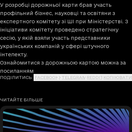
У розробці дорожньої карти брав участь
профільний бізнес, науковці та освітяни з
експертного комітету зі ШІ при Міністерстві. З
ініціативи комітету проведено стратегічну
сесію, у якій взяли участь представники
українських компаній у сфері штучного
інтелекту.
Ознайомитися з дорожньою картою можна
за
посиланням
ПОДІЛИТИСЬ
FACEBOOK
X
TELEGRAM
REDDIT
КОПІЮВАТИ
ЧИТАЙТЕ БІЛЬШЕ