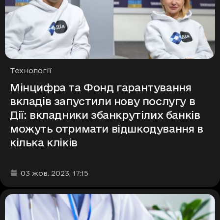
Рубрики
Технології
Мінцифра та Фонд гарантування
вкладів запустили нову послугу в
Дії: вкладники збанкрутілих банків
можуть отримати відшкодування в
кілька кліків
Дата та час публікації
:
03 жов. 2023
, 17:15