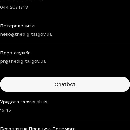
044 207 1748
Потеревенити
hello@thedigital.gov.ua
Прес-служба
pr@thedigital.gov.ua
Chatbots
Chatbot
Урядова гаряча лінія
15 45
Безоплатна Правнича Допомога