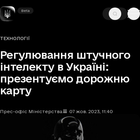
Beta
Beta
—
—
ГОЛОВНА
НОВИНИ
ТЕХНОЛОГІЇ
Рубрики
ТЕХНОЛОГІЇ
Регулювання штучного
інтелекту в Україні:
презентуємо дорожню
карту
Прес-офіс Міністерства
07 жов. 2023
, 11:40
Автори
Дата та час публікації
: