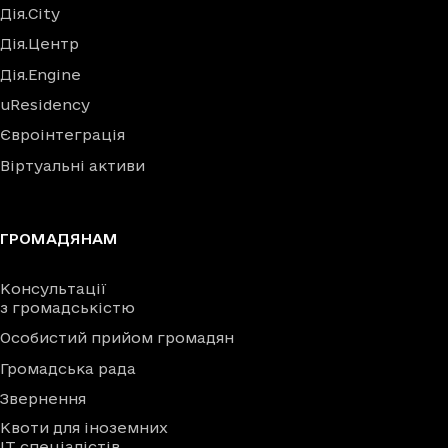
Дія.City
Дія.Центр
Дія.Engine
uResidency
Євроінтеграція
Віртуальні активи
ГРОМАДЯНАМ
Консультації
з громадськістю
Особистий прийом громадян
Громадська рада
Звернення
Квоти для іноземних
IT спеціалістів