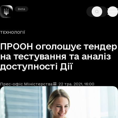
Beta
Beta
—
—
ГОЛОВНА
НОВИНИ
ТЕХНОЛОГІЇ
Рубрики
ТЕХНОЛОГІЇ
ПРООН оголошує тендер
на тестування та аналіз
доступності Дії
Прес-офіс Міністерства
22 тра. 2021
, 16:00
Автори
Дата та час публікації
: