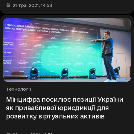
Дата та час публікації
:
21 тра. 2021
, 14:58
Рубрики
Технології
Мінцифра посилює позиції України
як привабливої юрисдикції для
розвитку віртуальних активів