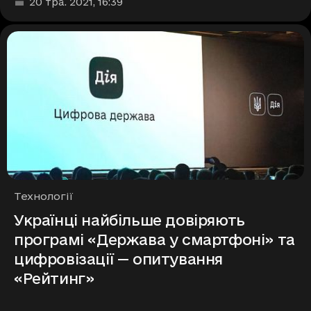
Дата та час публікації
:
20 тра. 2021
, 16:39
Рубрики
Технології
Українці найбільше довіряють
програмі «Держава у смартфоні» та
цифровізації — опитування
«Рейтинг»