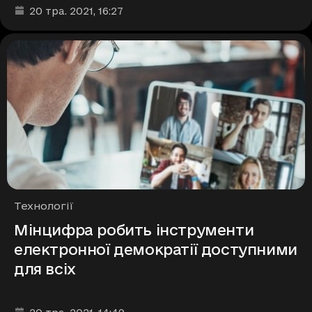
Дата та час публікації
:
20 тра. 2021
, 16:27
Рубрики
Технології
Мінцифра робить інструменти
електронної демократії доступними
для всіх
Дата та час публікації
: