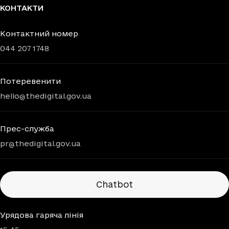
КОНТАКТИ
Контактний номер
044 207 1748
Потеревенити
hello@thedigital.gov.ua
Прес-служба
pr@thedigital.gov.ua
Chatbots
Chatbot
Урядова гаряча лінія