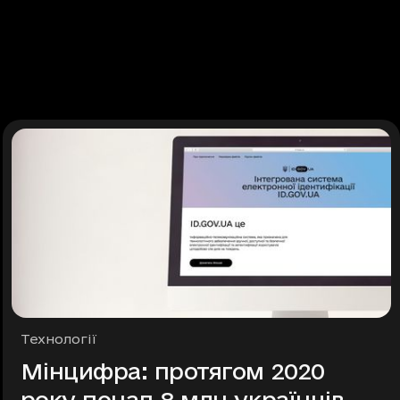
Рубрики
Технології
Мінцифра: протягом 2020
року понад 8 млн українців