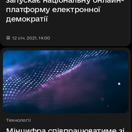
платформу електронної
демократії
Дата та час публікації
:
12 січ. 2021
, 14:00
Рубрики
Технології
Мінцифра співпрацюватиме зі