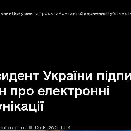
вини
Документи
Проєкти
Контакти
Звернення
Публічна 
идент України підп
н про електронні
нікації
іністерства
12 січ. 2021
, 14:14
ублікації
: