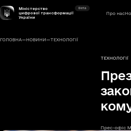
Beta
Міністерство
цифрової трансформації
Про нас
Но
України
—
—
ГОЛОВНА
НОВИНИ
ТЕХНОЛОГІЇ
Рубрики
ТЕХНОЛОГІЇ
През
зако
кому
Прес-офіс М
Автори
Дата та час п