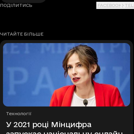
ПОДІЛИТИСЬ
FACEBOOK
X
TE
ЧИТАЙТЕ БІЛЬШЕ
Рубрики
Технології
У 2021 році Мінцифра
запускає національну онлайн-