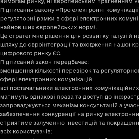
вимогам ринку, ні європейським прагненням Ук
Підписання закону
«Про електронні комунікаці
регуляторні рамки в сфері електронних комуні
найновіших європейських норм!.
Це стратегічне рішення для розвитку галузі й н
шляху до євроінтеграції та входження нашої к
цифрового ринку ЄС.
Підписаний закон передбачає:
зменшення кількості перевірок та регуляторног
сфері електронних комунікацій
всі постачальники електронних комунікаційних
матимуть однакові права та доступ до інфраст
запроваджується механізм консультацій з учас
забезпечення конкуренції на ринку електронни
сприятиме залученню інвестицій та покращенню
всіх користувачів;