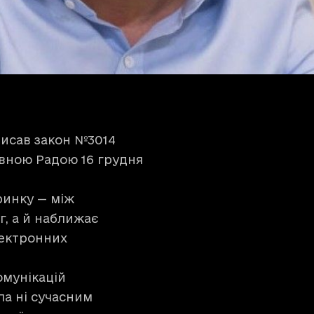
писав закон №3014
овною Радою 16 грудня
ринку — між
, а й наближає
лектронних
омунікацій
ла ні сучасним