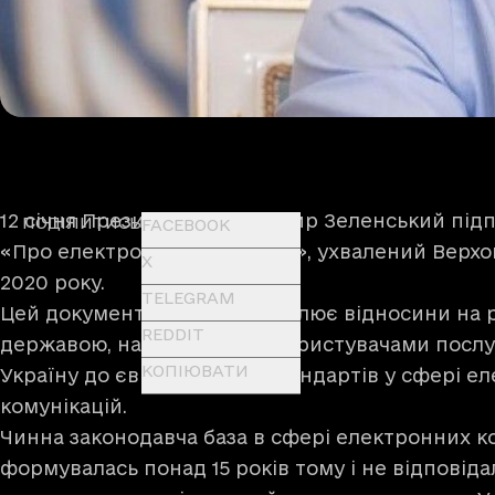
12 січня Президент Володимир Зеленський під
ПОДІЛИТИСЬ
FACEBOOK
«Про електронні комунікації», ухвалений Верх
X
2020 року.
TELEGRAM
Цей документ не тільки регулює відносини на 
REDDIT
державою, надавачами та користувачами послуг
КОПІЮВАТИ
Україну до європейських стандартів у сфері е
комунікацій.
Чинна законодавча база в сфері електронних к
формувалась понад 15 років тому і не відповіда