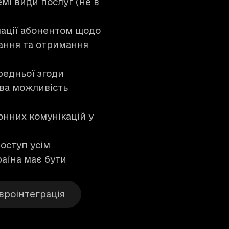
мі види послуг (не в
мації абонентом щодо
ання та отримання
редньої згоди
ова можливість
нних комунікацій у
оступ усім
раїна має бути
вроінтеграція