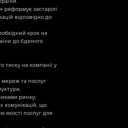
раїни.
ї»
реформує застарілі
кацій відповідно до
еобхідний крок на
раїни до Єдиного
о тиску на компанії у
 мереж та послуг
руктури,
никами ринку;
х комунікацій, що
 якості послуг для