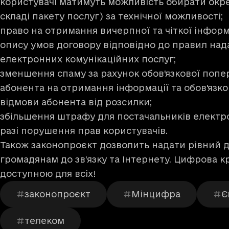
користувачі матимуть можливість обирати окре
складі пакету послуг) за технічної можливості;
право на отримання вичерпної та чіткої інфор
опису умов договору відповідно до правил над
електронних комунікаційних послуг;
зменшення спаму за рахунок обов'язкової попе
абонента на отримання інформації та обов'язк
відмови абонента від розсилки;
збільшення штрафу для постачальників електро
разі порушення прав користувачів.
Також законопроєкт дозволить надати рівний д
громадянам до зв’язку та Інтернету. Цифрова к
доступною для всіх!
законопроєкт
Мінцифра
Є
телеком