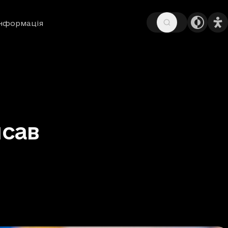
інформація
исав