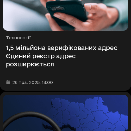
Рубрики
Технології
1,5 мільйона верифікованих адрес —
Єдиний реєстр адрес
розширюється
Дата та час публікації
:
26 тра. 2025
, 13:00