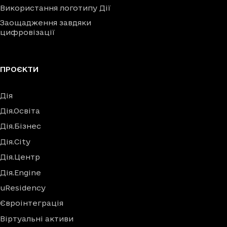
Використання логотипу Дії
Заощадження завдяки
цифровізації
ПРОЄКТИ
Дія
Дія.Освіта
Дія.Бізнес
Дія.City
Дія.Центр
Дія.Engine
uResidency
Євроінтеграція
Віртуальні активи