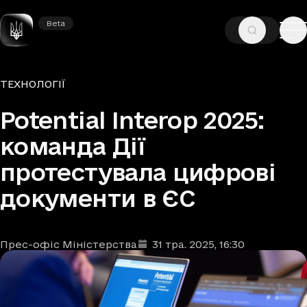
Beta
Beta
—
—
ГОЛОВНА
НОВИНИ
ТЕХНОЛОГІЇ
Рубрики
ТЕХНОЛОГІЇ
Potential Interop 2025:
команда Дії
протестувала цифрові
документи в ЄС
Прес-офіс Міністерства
31 тра. 2025
, 16:30
Автори
Дата та час публікації
: