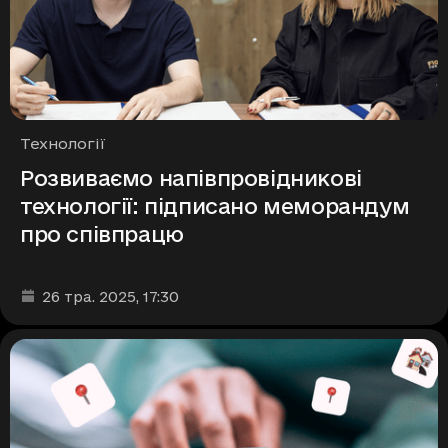
Рубрики
Технології
Розвиваємо напівпровідникові
технології: підписано меморандум
про співпрацю
Дата та час публікації
:
26 тра. 2025
, 17:30