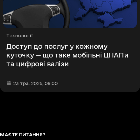
Рубрики
Технології
Доступ до послуг у кожному
куточку — що таке мобільні ЦНАПи
та цифрові валізи
Дата та час публікації
:
23 тра. 2025
, 09:00
МАЄТЕ ПИТАННЯ?