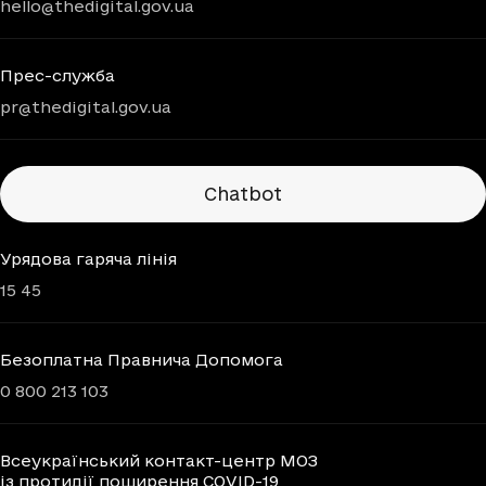
hello@thedigital.gov.ua
Прес-служба
pr@thedigital.gov.ua
Chatbots
Chatbot
Урядова гаряча лінія
15 45
Безоплатна Правнича Допомога
0 800 213 103
Всеукраїнський контакт-центр МОЗ
із протидії поширення COVID-19