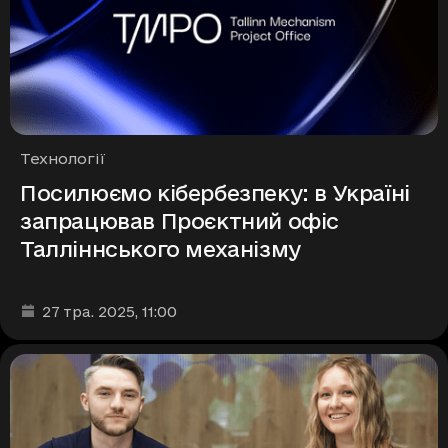
Рубрики
Технології
Посилюємо кібербезпеку: в Україні
запрацював Проєктний офіс
Талліннського механізму
Дата та час публікації
:
27 тра. 2025
, 11:00