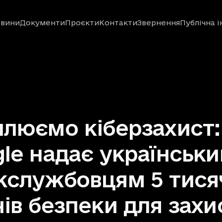
вини
Документи
Проєкти
Контакти
Звернення
Публічна 
люємо кіберзахист:
le надає українськ
службовцям 5 тися
ів безпеки для захи