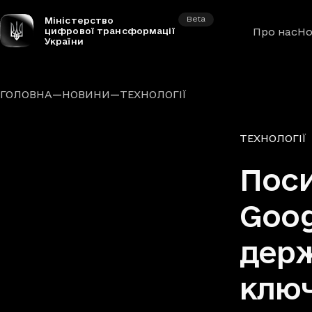
Beta
Міністерство
цифрової трансформації
Про нас
Но
України
—
—
ГОЛОВНА
НОВИНИ
ТЕХНОЛОГІЇ
Рубрики
ТЕХНОЛОГІЇ
Поси
Goog
держ
ключ