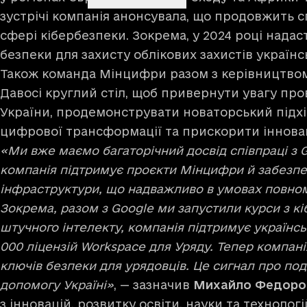
зустрічі компанія анонсувала, що продовжить с
сфері кібербезпеки. Зокрема, у 2024 році надаст
безпеки для захисту облікових захистів українс
Також команда Мінцифри разом з керівництвом
Давосі круглий стіл, щоб привернути увагу про
України, продемонструвати новаторський підхі
цифрової трансформації та прискорити іннова
«Ми вже маємо багаторічний досвід співпраці з G
компанія підтримує проєкти Мінцифри й забезпе
інфраструктури, що надважливо в умовах повном
Зокрема, разом з Google ми запустили курси з к
штучного інтелекту, компанія підтримує українсь
000 ліцензій Workspace для Уряду. Тепер компані
ключів безпеки для урядовців. Це сигнал про по
допомогу Україні»
, — зазначив
Михайло Федоро
з інновацій, розвитку освіти, науки та технолог