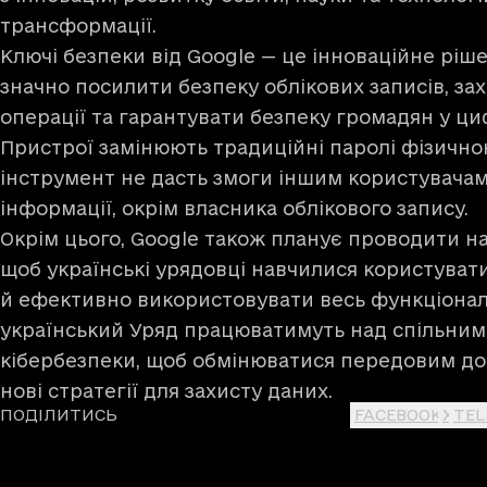
трансформації.
Ключі безпеки від Google — це інноваційне ріше
значно посилити безпеку облікових записів, за
операції та гарантувати безпеку громадян у ц
Пристрої замінюють традиційні паролі фізично
інструмент не дасть змоги іншим користувача
інформації, окрім власника облікового запису.
Окрім цього, Google також планує проводити на
щоб українські урядовці навчилися користува
й ефективно використовувати весь функціонал.
український Уряд працюватимуть над спільним
кібербезпеки, щоб обмінюватися передовим до
нові стратегії для захисту даних.
ПОДІЛИТИСЬ
FACEBOOK
X
TE