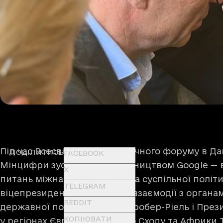
Під час Всесвітнього економічного форуму в Да
ПОДІЛИТИСЬ
FACEBOOK
Мінцифри зустрілася з керівництвом Google — 
X
питань міжнародних справ та суспільної політи
TELEGRAM
віцепрезиденткою з питань взаємодії з органа
REDDIT
державної політики Аннет Кробер-Ріель і През
КОПІЮВАТИ
у регіонах Європи, Близького Сходу та Африки Т