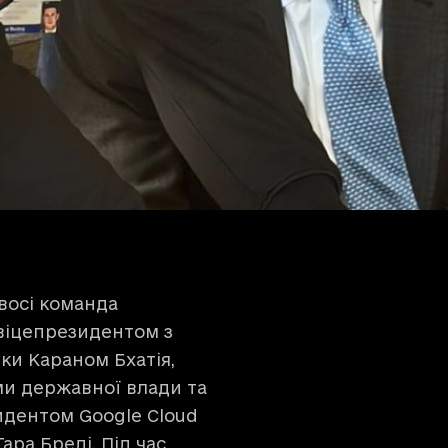
восі команда
віцепрезидентом з
ки Караном Бхатія,
ми державної влади та
идентом Google Cloud
ара Бреді. Під час