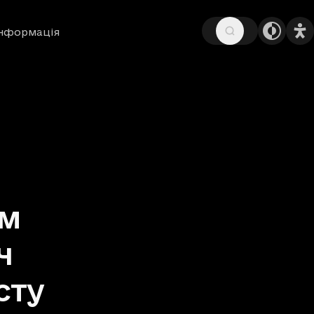
інформація
им
ч
сту