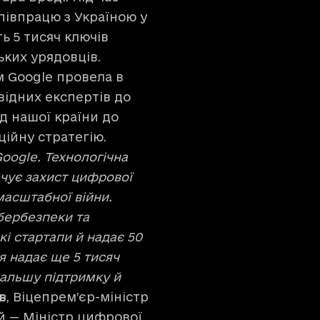
півпрацю з Україною у
ь 5 тисяч ключів
ьких урядовців.
 Google провела в
відних експертів до
д нашої країни до
ційну стратегію.
oogle. Технологічна
чує захист цифрової
асштабної війни.
ібербезпеки та
кі стартапи й надає 50
я надає ще 5 тисяч
дальшу підтримку й
в
, Віцепрем’єр-міністр
ій — Міністр цифрової