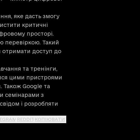
ння, яке дасть змогу
хистити критичні
ифровому просторі.
ю перевіркою. Такий
м отримати доступ до
вчання та тренінги,
тися цими пристроями
 Також Google та
и семінарами з
свідом і розробляти
LEGRAM
REDDIT
КОПІЮВАТИ