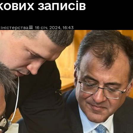
кових записів
іністерства
16 січ. 2024
, 16:43
ублікації
: