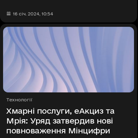
Дата та час публікації
:
16 січ. 2024
, 10:54
Рубрики
Технології
Хмарні послуги, еАкциз та
Мрія: Уряд затвердив нові
повноваження Мінцифри