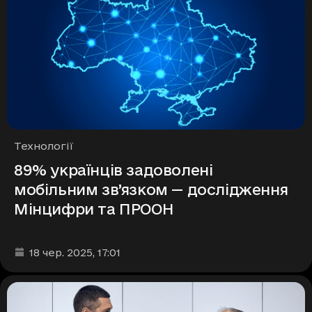
Рубрики
Технології
89% українців задоволені
мобільним зв’язком — дослідження
Мінцифри та ПРООН
Дата та час публікації
:
18 чер. 2025
, 17:01