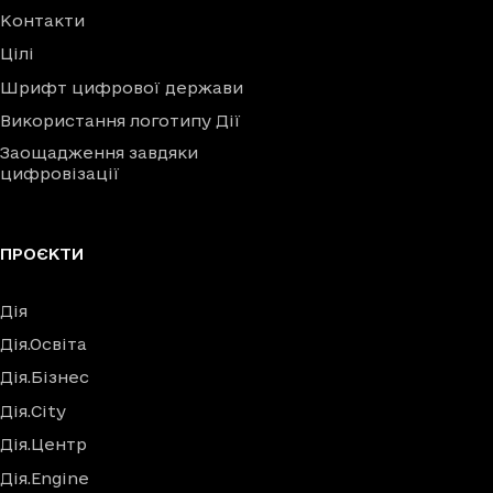
Контакти
Цілі
Шрифт цифрової держави
Використання логотипу Дії
Заощадження завдяки
цифровізації
ПРОЄКТИ
Дія
Дія.Освіта
Дія.Бізнес
Дія.City
Дія.Центр
Дія.Engine