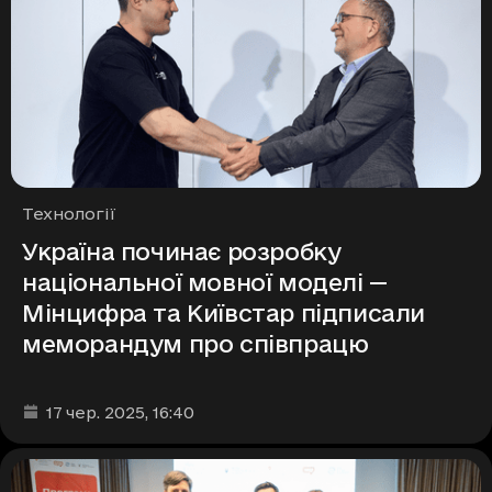
Рубрики
Технології
Україна починає розробку
національної мовної моделі —
Мінцифра та Київстар підписали
меморандум про співпрацю
Дата та час публікації
:
17 чер. 2025
, 16:40