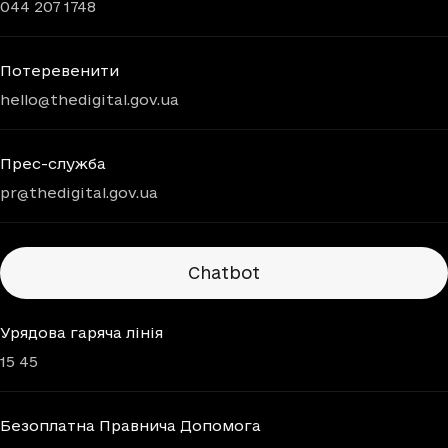
044 207 1748
Потеревенити
hello@thedigital.gov.ua
Прес-служба
pr@thedigital.gov.ua
Chatbots
Chatbot
Урядова гаряча лінія
15 45
Безоплатна Правнича Допомога