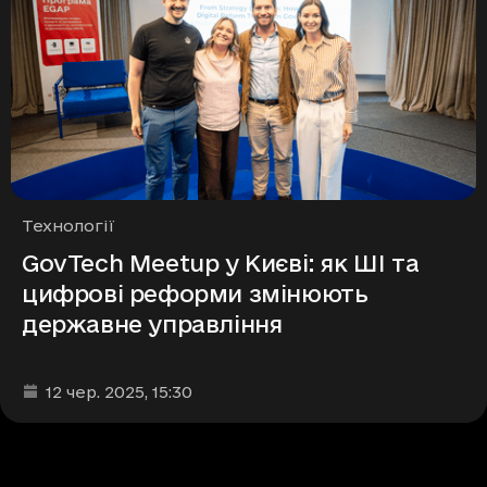
Рубрики
Технології
GovTech Meetup у Києві: як ШІ та
цифрові реформи змінюють
державне управління
Дата та час публікації
:
12 чер. 2025
, 15:30