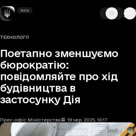
Beta
Beta
—
—
ГОЛОВНА
НОВИНИ
ТЕХНОЛОГІЇ
Рубрики
ТЕХНОЛОГІЇ
Поетапно зменшуємо
бюрократію:
повідомляйте про хід
будівництва в
застосунку Дія
Прес-офіс Міністерства
19 чер. 2025
, 10:17
Автори
Дата та час публікації
: