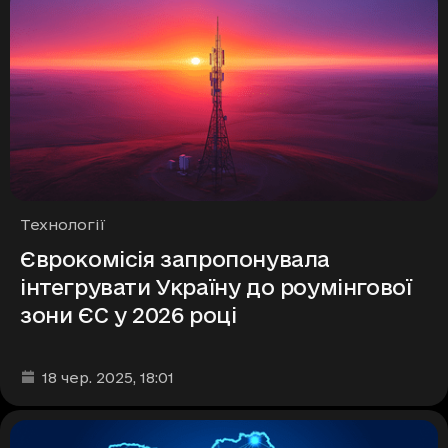
Рубрики
Технології
Єврокомісія запропонувала
інтегрувати Україну до роумінгової
зони ЄС у 2026 році
Дата та час публікації
:
18 чер. 2025
, 18:01