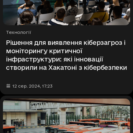
Рубрики
Технології
Рішення для виявлення кіберзагроз і
моніторингу критичної
інфраструктури: які інновації
створили на Хакатоні з кібербезпеки
Дата та час публікації
:
12 сер. 2024
, 17:23