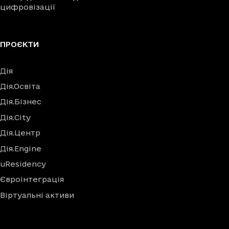
цифровізації
ПРОЄКТИ
Дія
Дія.Освіта
Дія.Бізнес
Дія.City
Дія.Центр
Дія.Engine
uResidency
Євроінтеграція
Віртуальні активи