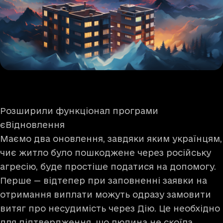
Розширили функціонал програми
єВідновлення
Маємо два оновлення, завдяки яким українцям,
чиє житло було пошкоджене через російську
агресію, буде простіше податися на допомогу.
Перше — відтепер при заповненні заявки на
отримання виплати можуть одразу замовити
витяг про несудимість через Дію. Це необхідно
для підтвердження, що людина не скоїла