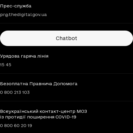
Прес-служба
pr@thedigital.gov.ua
Chatbots
Chatbot
Урядова гаряча лінія
15 45
Безоплатна Правнича Допомога
0 800 213 103
Всеукраїнський контакт-центр МОЗ
із протидії поширення COVID-19
0 800 60 20 19