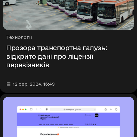
Рубрики
Технології
Прозора транспортна галузь:
відкрито дані про ліцензії
перевізників
Дата та час публікації
:
12 сер. 2024
, 16:49