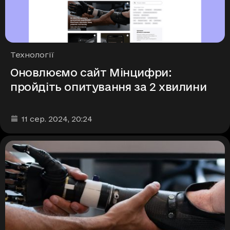
Рубрики
Технології
Оновлюємо сайт Мінцифри:
пройдіть опитування за 2 хвилини
Дата та час публікації
:
11 сер. 2024
, 20:24