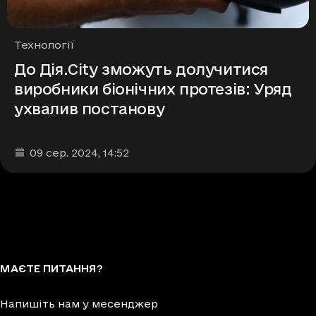
Рубрики
Технології
До Дія.City зможуть долучитися
виробники біонічних протезів: Уряд
ухвалив постанову
Дата та час публікації
:
09 сер. 2024
, 14:52
МАЄТЕ ПИТАННЯ?
Напишіть нам у месенджер