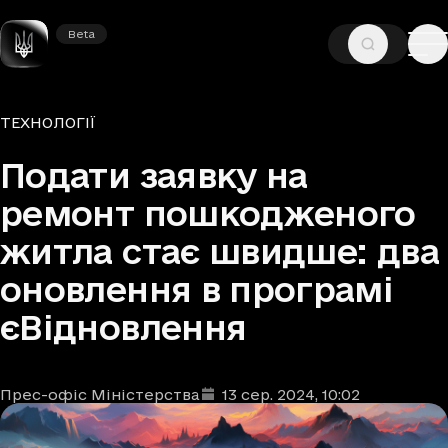
Beta
Beta
—
—
ГОЛОВНА
НОВИНИ
ТЕХНОЛОГІЇ
Рубрики
ТЕХНОЛОГІЇ
Подати заявку на
ремонт пошкодженого
житла стає швидше: два
оновлення в програмі
єВідновлення
Прес-офіс Міністерства
13 сер. 2024
, 10:02
Автори
Дата та час публікації
: