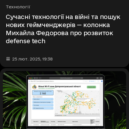
Рубрики
Технології
Сучасні технології на війні та пошук
нових геймченджерів — колонка
Михайла Федорова про розвиток
defense tech
Дата та час публікації
:
25 лют. 2025
, 19:38