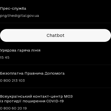
Прес-служба
pr@thedigital.gov.ua
Chatbots
Chatbot
Урядова гаряча лінія
15 45
Безоплатна Правнича Допомога
0 800 213 103
Всеукраїнський контакт-центр МОЗ
із протидії поширення COVID-19
0 800 60 20 19