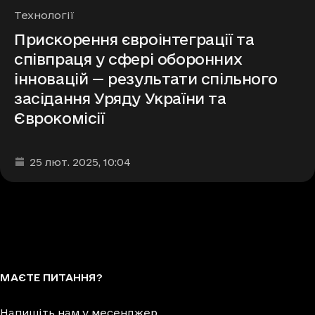
Рубрики
Технології
Прискорення євроінтеграції та
співпраця у сфері оборонних
інновацій — результати спільного
засідання Уряду України та
Єврокомісії
Дата та час публікації
:
25 лют. 2025
, 10:04
МАЄТЕ ПИТАННЯ?
Напишіть нам у месенджер