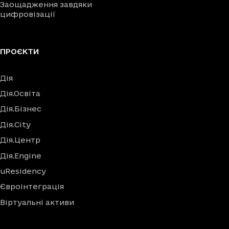
Заощадження завдяки
цифровізації
ПРОЄКТИ
Дія
Дія.Освіта
Дія.Бізнес
Дія.City
Дія.Центр
Дія.Engine
uResidency
Євроінтеграція
Віртуальні активи