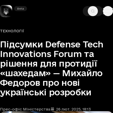
Beta
Beta
—
—
ГОЛОВНА
НОВИНИ
ТЕХНОЛОГІЇ
Рубрики
ТЕХНОЛОГІЇ
Підсумки Defense Tech
Innovations Forum та
рішення для протидії
«шахедам» — Михайло
Федоров про нові
українські розробки
Прес-офіс Міністерства
26 лют. 2025
, 18:13
Автори
Дата та час публікації
: