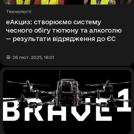
Рубрики
Технології
еАкциз: створюємо систему
чесного обігу тютюну та алкоголю
— результати відрядження до ЄС
Дата та час публікації
:
26 лют. 2025
, 16:01