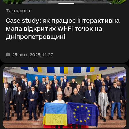
Рубрики
Технології
Case study: як працює інтерактивна
мапа відкритих Wi-Fi точок на
Дніпропетровщині
Дата та час публікації
:
25 лют. 2025
, 14:27