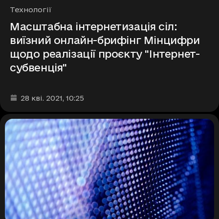
Рубрики
Технології
Масштабна інтернетизація сіл:
виїзний онлайн-брифінг Мінцифри
щодо реалізації проєкту "Інтернет-
субвенція"
Дата та час публікації
:
28 кві. 2021
, 10:25