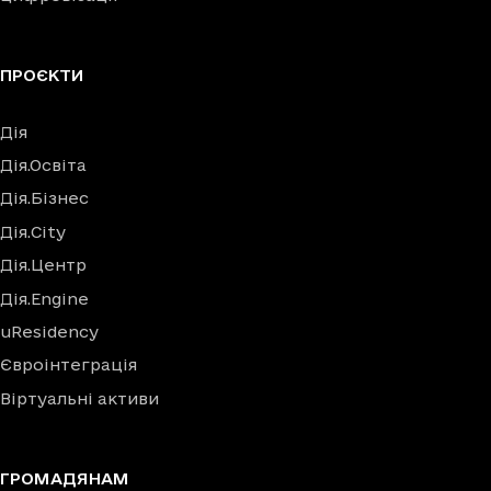
ПРОЄКТИ
Дія
Дія.Освіта
Дія.Бізнес
Дія.City
Дія.Центр
Дія.Engine
uResidency
Євроінтеграція
Віртуальні активи
ГРОМАДЯНАМ