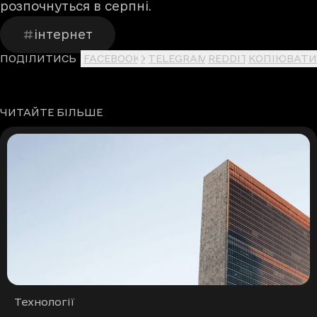
розпочнуться в серпні.
інтернет
ПОДІЛИТИСЬ
FACEBOOK
X
TELEGRAM
REDDIT
КОПІЮВАТИ
ЧИТАЙТЕ БІЛЬШЕ
Рубрики
Технології