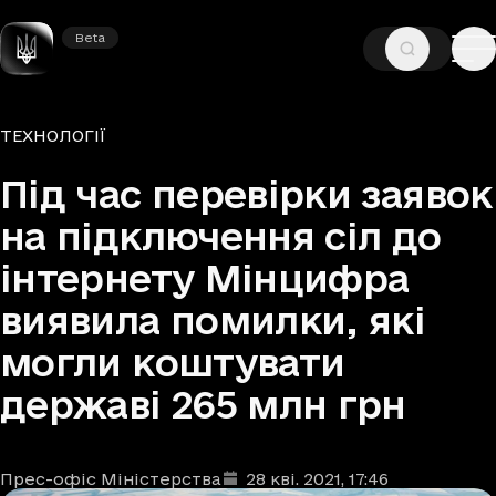
Beta
Beta
—
—
ГОЛОВНА
НОВИНИ
ТЕХНОЛОГІЇ
Рубрики
ТЕХНОЛОГІЇ
Під час перевірки заявок
на підключення сіл до
інтернету Мінцифра
виявила помилки, які
могли коштувати
державі 265 млн грн
Прес-офіс Міністерства
28 кві. 2021
, 17:46
Автори
Дата та час публікації
: