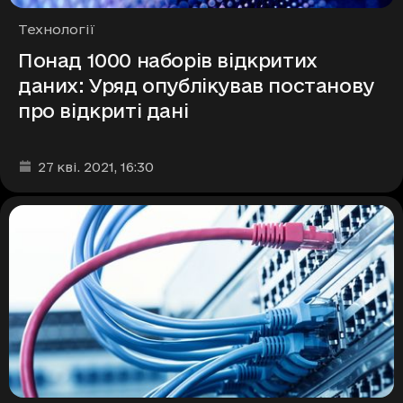
Рубрики
Технології
Понад 1000 наборів відкритих
даних: Уряд опублікував постанову
про відкриті дані
Дата та час публікації
:
27 кві. 2021
, 16:30