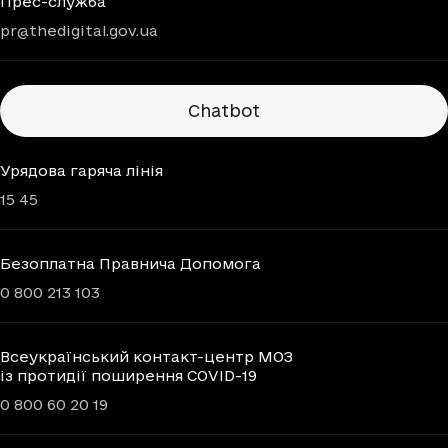
Прес-служба
pr@thedigital.gov.ua
Chatbots
Chatbot
Урядова гаряча лінія
15 45
Безоплатна Правнича Допомога
0 800 213 103
Всеукраїнський контакт-центр МОЗ
із протидії поширення COVID-19
0 800 60 20 19