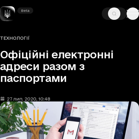
Beta
Beta
—
—
ГОЛОВНА
НОВИНИ
ТЕХНОЛОГІЇ
Рубрики
ТЕХНОЛОГІЇ
Офіційні електронні
адреси разом з
паспортами
27 лип. 2020
, 10:48
Дата та час публікації
: