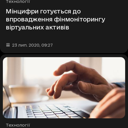
Рубрики
Технології
Мінцифри готується до
впровадження фінмоніторингу
віртуальних активів
Дата та час публікації
:
23 лип. 2020
, 09:27
Рубрики
Технології