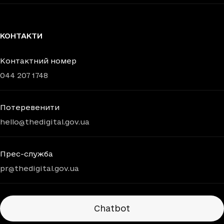
КОНТАКТИ
Контактний номер
044 207 1748
Потеревенити
hello@thedigital.gov.ua
Прес-служба
pr@thedigital.gov.ua
Chatbots
Chatbot