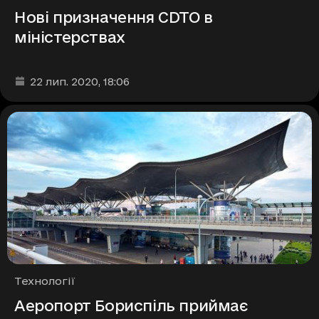
Нові призначення CDTO в
міністерствах
Дата та час публікації
:
22 лип. 2020
, 18:06
Рубрики
Технології
Аеропорт Бориспіль приймає