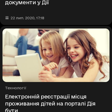
документи у Дії
Дата та час публікації
:
22 лип. 2020
, 17:18
Рубрики
Технології
Електронній реєстрації місця
проживання дітей на порталі Дія
бути