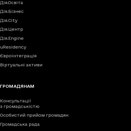
Дія.Освіта
Дія.Бізнес
Дія.City
Дія.Центр
Дія.Engine
uResidency
Євроінтеграція
Віртуальні активи
ГРОМАДЯНАМ
Консультації
з громадськістю
Особистий прийом громадян
Громадська рада