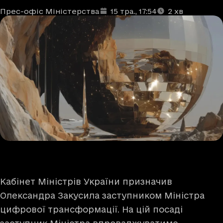
Прес-офіс Міністерства
15 тра.
, 17:54
2
хв
Автори
Дата та час публікації
Час читання
:
:
Кабінет Міністрів України призначив
Олександра Закусила заступником Міністра
цифрової трансформації. На цій посаді