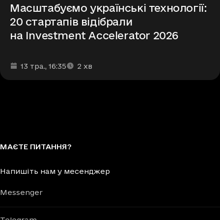
Масштабуємо українські технології:
20 стартапів відібрали
на Investment Accelerator 2026
Дата та час публікації
Час читання
:
:
13 тра.
, 16:35
2
хв
МАЄТЕ ПИТАННЯ?
Напишіть нам у месенджер
Messenger
Telegram