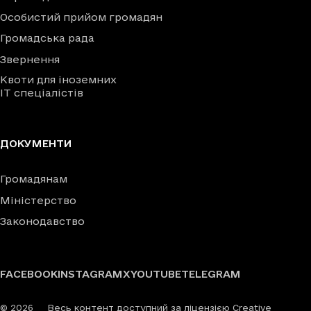
Особистий прийом громадян
Громадська рада
Звернення
Квоти для іноземних
IT спеціалістів
ДОКУМЕНТИ
Громадянам
Міністерство
Законодавство
FACEBOOK
INSTAGRAM
X
YOUTUBE
TELEGRAM
©
2026
Весь контент доступний за ліцензією Creative