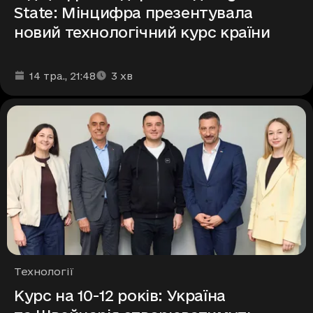
State: Мінцифра презентувала
новий технологічний курс країни
Дата та час публікації
Час читання
:
:
14 тра.
, 21:48
3
хв
Рубрики
Технології
Курс на 10-12 років: Україна