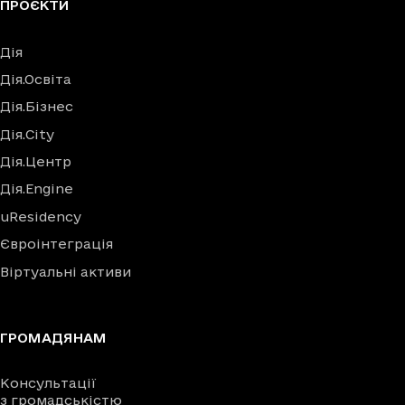
ПРОЄКТИ
Дія
Дія.Освіта
Дія.Бізнес
Дія.City
Дія.Центр
Дія.Engine
uResidency
Євроінтеграція
Віртуальні активи
ГРОМАДЯНАМ
Консультації
з громадськістю