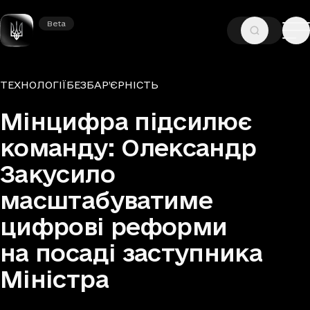
Beta
Beta
—
—
ГОЛОВНА
НОВИНИ
ТЕХНОЛОГІЇ
Рубрики
ТЕХНОЛОГІЇ
БЕЗБАР’ЄРНІСТЬ
Мінцифра підсилює
команду: Олександр
Закусило
масштабуватиме
цифрові реформи
на посаді заступника
Міністра