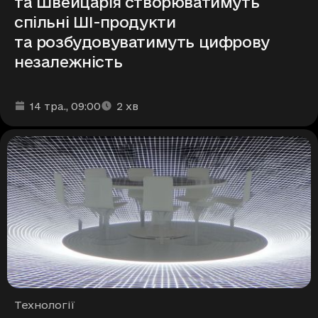
та Швейцарія створюватимуть
спільні ШІ-продукти
та розбудовуватимуть цифрову
незалежність
Дата та час публікації
Час читання
:
:
14 тра.
, 09:00
2
хв
Рубрики
Технології