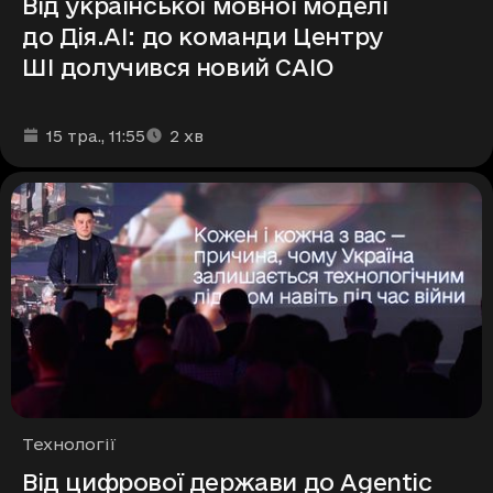
Від української мовної моделі
до Дія.AI: до команди Центру
ШІ долучився новий CАІO
Дата та час публікації
Час читання
:
:
15 тра.
, 11:55
2
хв
Рубрики
Технології
Від цифрової держави до Agentic