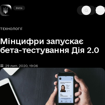
Beta
Beta
—
—
ГОЛОВНА
НОВИНИ
ТЕХНОЛОГІЇ
Рубрики
ТЕХНОЛОГІЇ
Мінцифри запускає
бета-тестування Дія 2.0
29 лип. 2020
, 19:06
Дата та час публікації
: