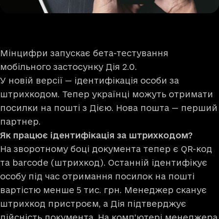
Мінцифри запускає бета-тестування
мобільного застосунку Дія 2.0.
У новій версії — ідентифікація особи за
штрихкодом. Тепер українці можуть отримати
посилки на пошті з Дією. Нова пошта — перший
партнер.
Як працює ідентифікація за штрихкодом?
На зворотному боці документа тепер є QR-код
та barcode (штрихкод). Останній ідентифікує
особу під час отримання посилок на пошті
вартістю менше 5 тис. грн. Менеджер сканує
штрихкод пристроєм, а Дія підтверджує
дійсність документа. На комп’ютері менеджера