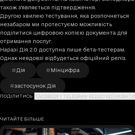
також з'являється підтвердження.
Другою хвилею тестування, яка розпочнеться
незабаром ми протестуємо можливість
поділитися цифровою копією документа для
отримання послуг.
Наразі Дія 2.0 доступна лише бета-тестерам.
Однак невдовзі відбудеться офіційний реліз.
Дія
Мінцифра
застосунок Дія
ПОДІЛИТИСЬ
FACEBOOK
X
TELEGRAM
REDDIT
КОПІЮВАТИ
ЧИТАЙТЕ БІЛЬШЕ