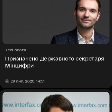
Рубрики
Технології
Призначено Державного секретаря
Мінцифри
Дата та час публікації
:
29 лип. 2020
, 14:51