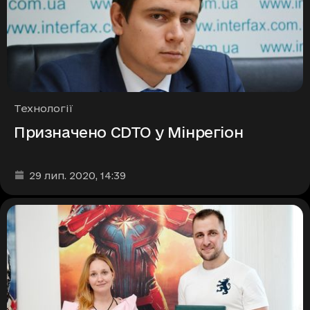
Рубрики
Технології
Призначено CDTO у Мінрегіон
Дата та час публікації
:
29 лип. 2020
, 14:39