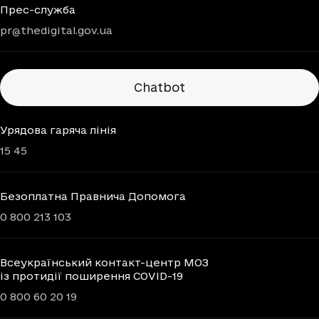
Прес-служба
pr@thedigital.gov.ua
Chatbots
Chatbot
Урядова гаряча лінія
15 45
Безоплатна Правнича Допомога
0 800 213 103
Всеукраїнський контакт-центр МОЗ
із протидії поширення COVID-19
0 800 60 20 19