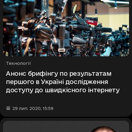
Рубрики
Технології
Анонс брифінгу по результатам
першого в Україні дослідження
доступу до швидкісного інтернету
Дата та час публікації
:
29 лип. 2020
, 15:59