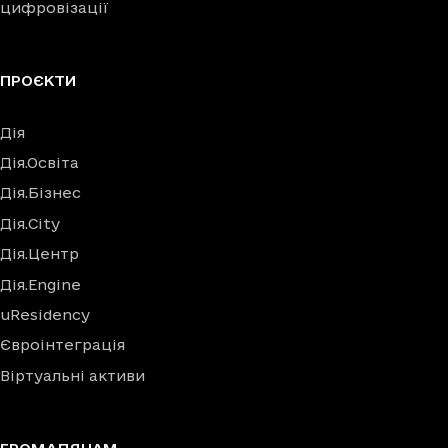
цифровізації
ПРОЄКТИ
Дія
Дія.Освіта
Дія.Бізнес
Дія.City
Дія.Центр
Дія.Engine
uResidency
Євроінтеграція
Віртуальні активи