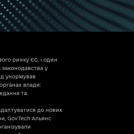
ого ринку ЄС, і один
а законодавства у
яд унормував
органах влади:
редання та
даптуватися до нових
и, GovTech Альянс
рганізували