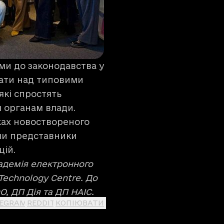
ми до законодавства у
вати над типовими
які спростять
 органам влади.
жах новоствореного
ли представники
цій.
кадемія електронного
Technology Centre. До
, ДП Дія та ДП НАIС.
LEGRAM
REDDIT
КОПІЮВАТИ