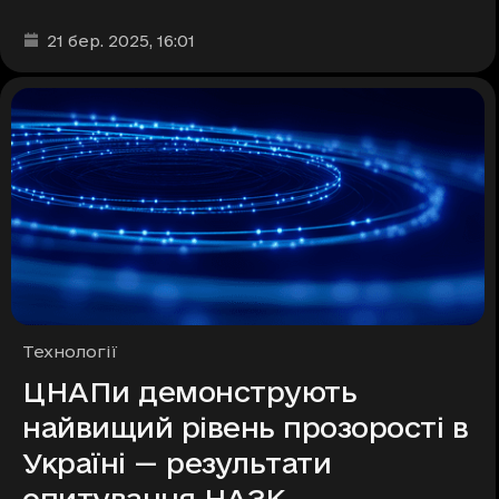
Дата та час публікації
:
21 бер. 2025
, 16:01
Рубрики
Технології
ЦНАПи демонструють
найвищий рівень прозорості в
Україні — результати
опитування НАЗК