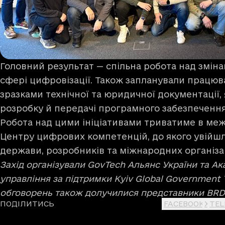
Головний результат — спільна робота над зміна
сфері цифровізації. Також запланували працю
зразками технічної та юридичної документації, 
розробку й передачі програмного забезпечення
Робота над цими ініціативами триватиме в ме
Центру цифрових компетенцій, до якого увійш
держави, розробників та міжнародних організа
Захід організували GovTech Альянс України та А
управління за підтримки Kyiv Global Government 
обговорень також долучилися представники BRDO
ПОДІЛИТИСЬ
FACEBOOK
X
TE