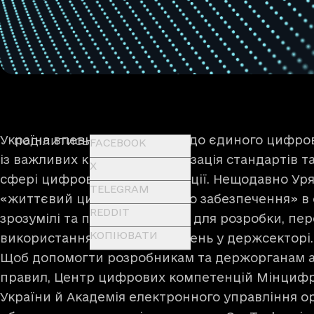
Україна впевнено рухається до єдиного цифров
ПОДІЛИТИСЬ
FACEBOOK
із важливих кроків — гармонізація стандартів т
X
сфері цифрової трансформації. Нещодавно Ур
TELEGRAM
«життєвий цикл програмного забезпечення» в 
REDDIT
зрозумілі та прозорі правила для розробки, пе
КОПІЮВАТИ
використання цифрових рішень у держсекторі.
Щоб допомогти розробникам та держорганам а
правил, Центр цифрових компетенцій Мінцифр
України й Академія електронного управління о