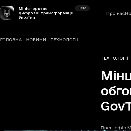
Beta
Міністерство
цифрової трансформації
Про нас
Но
України
—
—
ГОЛОВНА
НОВИНИ
ТЕХНОЛОГІЇ
Рубрики
ТЕХНОЛОГІЇ
Мінц
обго
GovT
Прес-офіс М
Автори
Дата та час п