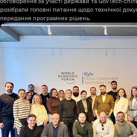
обговорення за участі держави та GovTech-спіл
розібрали головні питання щодо технічної доку
передання програмних рішень.