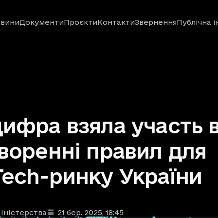
вини
Документи
Проєкти
Контакти
Звернення
Публічна 
ифра взяла участь 
воренні правил для
ech-ринку України
іністерства
21 бер. 2025
, 18:45
ублікації
: