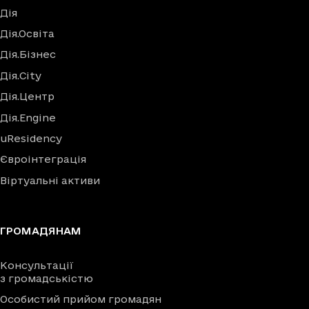
Дія
Дія.Освіта
Дія.Бізнес
Дія.City
Дія.Центр
Дія.Engine
uResidency
Євроінтеграція
Віртуальні активи
ГРОМАДЯНАМ
Консультації
з громадськістю
Особистий прийом громадян