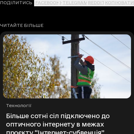
ПОДІЛИТИСЬ
FACEBOOK
X
TELEGRAM
REDDIT
КОПІЮВАТИ
ЧИТАЙТЕ БІЛЬШЕ
Рубрики
Технології
Більше сотні сіл підключено до
оптичного інтернету в межах
проєкту “Інтернет-субвенція”