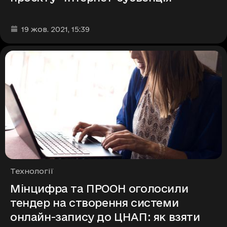
Дата та час публікації
:
19 жов. 2021
, 15:39
Рубрики
Технології
Мінцифра та ПРООН оголосили
тендер на створення системи
онлайн-запису до ЦНАП: як взяти