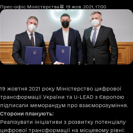
Прес-офіс Міністерства
19 жов. 2021
, 17:00
Автори
Дата та час публікації
:
19 жовтня 2021 року Міністерство цифрової
трансформації України та U-LEAD з Європою
підписали меморандум про взаєморозуміння.
Сторони планують:
Реалізувати ініціативи з розвитку потенціалу
цифрової трансформації на місцевому рівні: