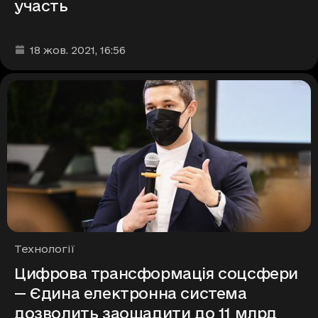
участь
Дата та час публікації
:
18 жов. 2021
, 16:56
Рубрики
Технології
Цифрова трансформація соцсфери
— Єдина електронна система
дозволить заощадити до 11 млрд