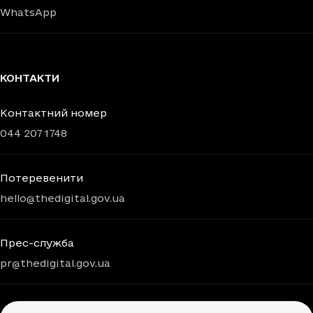
WhatsApp
КОНТАКТИ
Контактний номер
044 207 1748
Потеревенити
hello@thedigital.gov.ua
Прес-служба
pr@thedigital.gov.ua
Chatbots