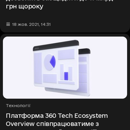
грн щороку
Дата та час публікації
:
18 жов. 2021
, 14:31
Рубрики
Технології
Платформа 360 Tech Ecosystem
Overview співпрацюватиме з