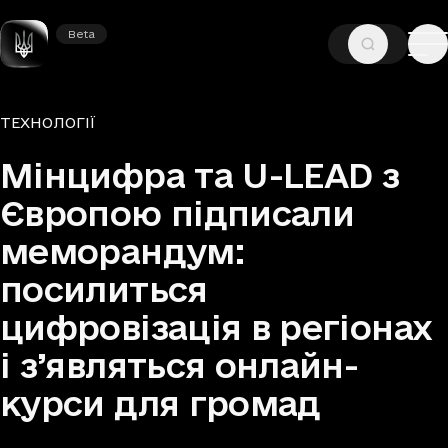
Beta
Beta
—
—
ГОЛОВНА
НОВИНИ
ТЕХНОЛОГІЇ
Рубрики
ТЕХНОЛОГІЇ
Мінцифра та U-LEAD з
Європою підписали
меморандум:
посилиться
цифровізація в регіонах
і з’являться онлайн-
курси для громад