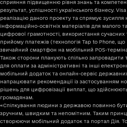
сприяння підвищенню рівня знань та компетенц
результат, успішності українського бізнесу. Vi
реалізацію даного проекту та спрямує зусилля 
інформаційно-освітніх матеріалів для малого та
цифрової грамотності, використання сучасних 
прийому платежів (технологія Tap to Phone, щ
звичайний смартфон на мобільний POS-термінал
Також сторони планують спільно запровадити т
для оплати за адміністративні та інші електрон
мобільний додаток та онлайн-сервіс державних п
напрацювати рекомендації із застосуванням но
рішень для цифровізації виплат, що здійснюю
громадянам.
«Спілкування людини з державою повинно бут
зручним, швидким та непомітним. Таким прин
створюючи мобільний додаток та портал Дія. Т