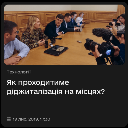
Рубрики
Технології
Як проходитиме
діджиталізація на місцях?
Дата та час публікації
:
19 лис. 2019
, 17:30