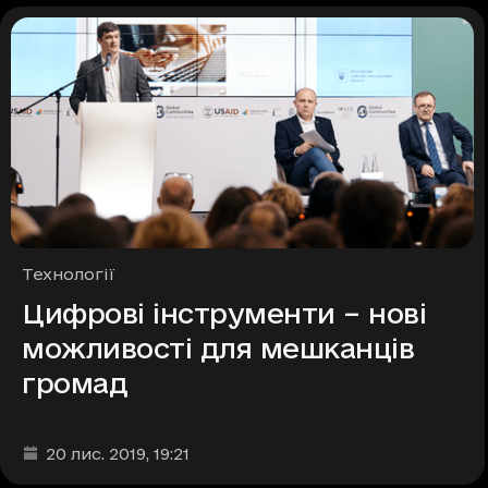
Рубрики
Технології
Цифрові інструменти – нові
можливості для мешканців
громад
Дата та час публікації
:
20 лис. 2019
, 19:21