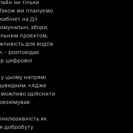
айн не тільки
 Також ми плануємо
абінет на Дії
омунальні, збори,
ільним проєктом,
ливість для водіїв
, - розповідає
тр цифрової
 у цьому напрямі
 швидким. «Адже
и можливо здійснити
 резюмував
 інклюзивність як
я добробуту