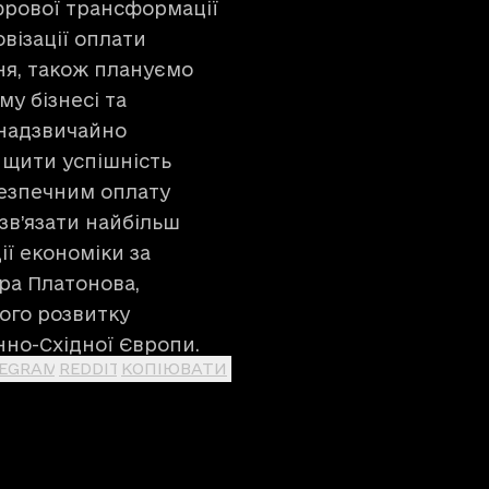
фрової трансформації
візації оплати
ня, також плануємо
у бізнесі та
 надзвичайно
ищити успішність
 безпечним оплату
зв’язати найбільш
ії економіки за
ра Платонова,
ого розвитку
енно-Східної Європи.
LEGRAM
REDDIT
КОПІЮВАТИ