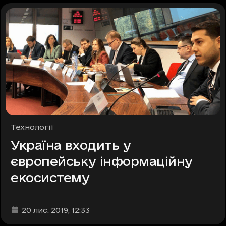
Рубрики
Технології
Україна входить у
європейську інформаційну
екосистему
Дата та час публікації
:
20 лис. 2019
, 12:33