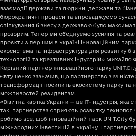
взаємодії держави та людини, держави та бізн
бюрократичні процеси та впроваджуємо сучасн
спілкування бізнесу з державою було максимал
прозорим. Тепер ми об'єднуємо зусилля та реал
проєкти з першим в Україні інноваційним парк
екосистема та інфраструктура для розвитку біз
технологій та креативних індустрій» Михайло
Керівний партнер інноваційного парку UNIT.Cit
Євтушенко зазначив, що партнерство з Мініст
трансформації посилить екосистему парку та 
можливостей резидентам.
«Візитна картка України — це ІТ-індустрія, яка с
такі партнерства сприяють розвитку технологі
робимо все, щоб інноваційний парк UNIT.City б
міжнародних інвестицій в Україну. І партнерст
цифрової трансформації посилить нашу екосис