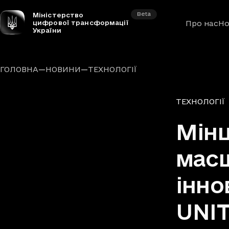
Beta
Міністерство
цифрової трансформації
Про нас
Но
України
—
—
ГОЛОВНА
НОВИНИ
ТЕХНОЛОГІЇ
Рубрики
ТЕХНОЛОГІЇ
Мін
масш
інно
UNIT