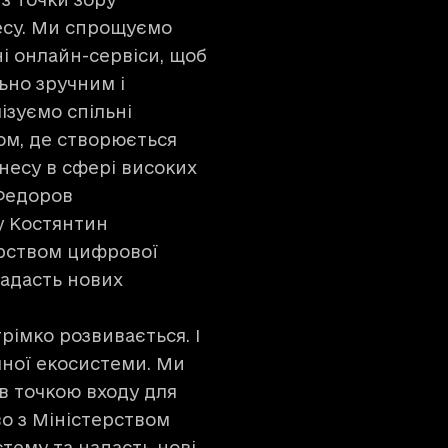
есу. Ми спрощуємо
і онлайн-сервіси, щоб
ьно зручним і
ізуємо спільні
ом, де створюється
несу в сфері високих
 Федоров
y Костянтин
ерством цифрової
надасть нових
трімко розвивається. І
чної екосистеми. Ми
ув точкою входу для
во з Міністерством
тему та надасть нові