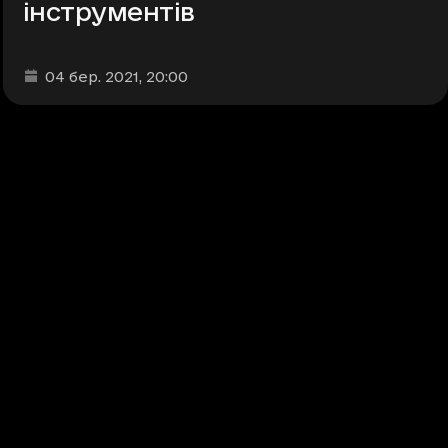
інструментів
Дата та час публікації
:
04 бер. 2021
, 20:00