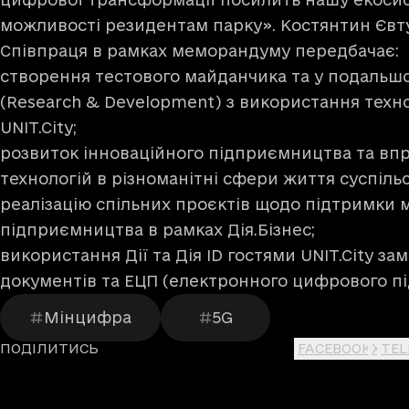
можливості резидентам парку». Костянтин Єв
Співпраця в рамках меморандуму передбачає:
створення тестового майданчика та у подаль
(Research & Development) з використання технол
UNIT.City;
розвиток інноваційного підприємництва та в
технологій в різноманітні сфери життя суспільс
реалізацію спільних проєктів щодо підтримки 
підприємництва в рамках Дія.Бізнес;
використання Дії та Дія ID гостями UNIT.City за
документів та ЕЦП (електронного цифрового пі
Мінцифра
5G
ПОДІЛИТИСЬ
FACEBOOK
X
TE