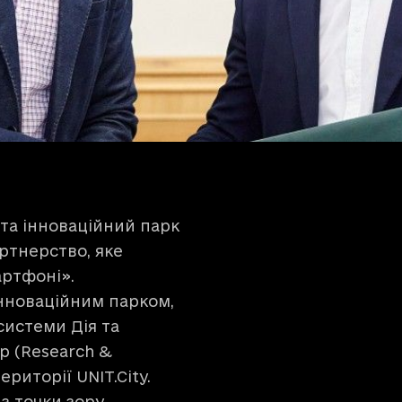
та інноваційний парк
ртнерство, яке
артфоні».
нноваційним парком,
истеми Дія та
р (Research &
риторії UNIT.City.
з точки зору