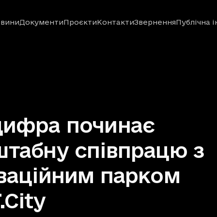
вини
Документи
Проєкти
Контакти
Звернення
Публічна 
цифра починає
табну співпрацю з
ваційним парком
.City