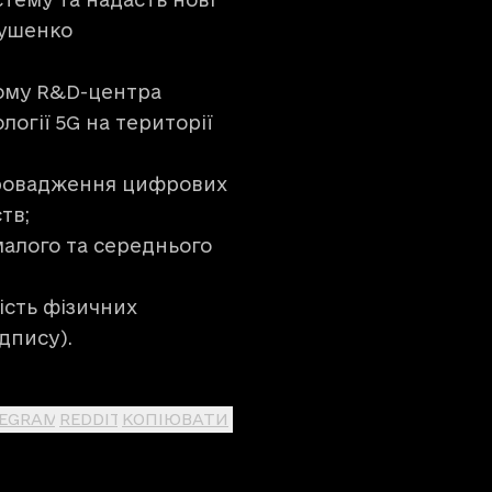
тушенко
шому R&D-центра
огії 5G на території
провадження цифрових
тв;
малого та середнього
мість фізичних
дпису).
LEGRAM
REDDIT
КОПІЮВАТИ