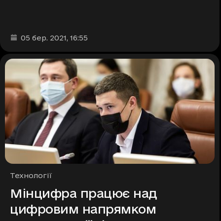
Дата та час публікації
:
05 бер. 2021
, 16:55
Рубрики
Технології
Мінцифра працює над
цифровим напрямком