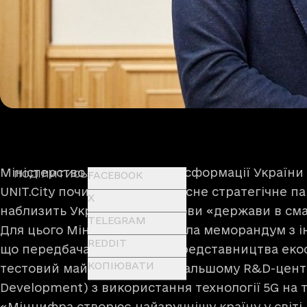
Міністерство цифрової трансформації України 
ПОДІЛИТИСЬ
FACEBOOK
UNIT.City починають комплексне стратегічне па
X
наблизить Україну до побудови «держави в см
TELEGRAM
Для цього Мінцифра підписала меморандум з і
REDDIT
що передбачає створення представництва екос
КОПІЮВАТИ
тестовий майданчик, а у подальшому R&D-цент
Development) з використання технології 5G на те
«Мінцифра створює найзручнішу країну у світі, 