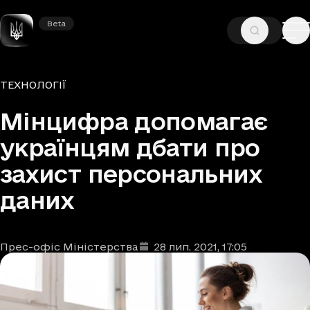
Beta
Beta
—
—
ГОЛОВНА
НОВИНИ
ТЕХНОЛОГІЇ
Рубрики
ТЕХНОЛОГІЇ
Мінцифра допомагає
українцям дбати про
захист персональних
даних
Прес-офіс Міністерства
28 лип. 2021
, 17:05
Автори
Дата та час публікації
: