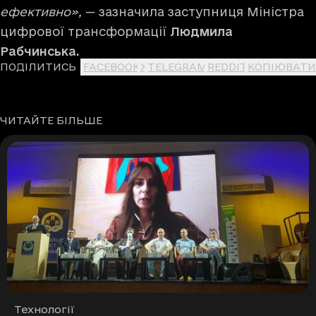
ефективно»,
— зазначила заступниця Міністра
цифрової трансформації
Людмила
Рабчинська.
ПОДІЛИТИСЬ
FACEBOOK
X
TELEGRAM
REDDIT
КОПІЮВАТИ
ЧИТАЙТЕ БІЛЬШЕ
Рубрики
Технології