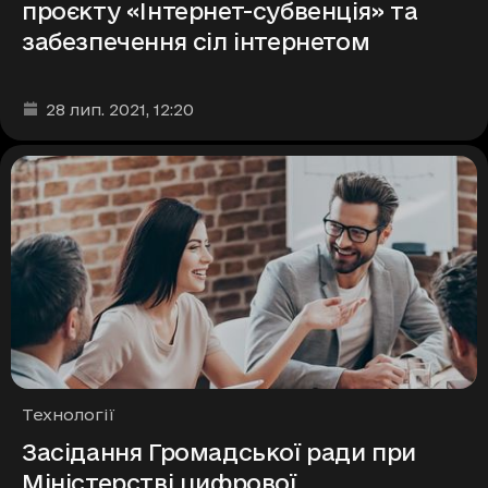
проєкту «Інтернет-субвенція» та
забезпечення сіл інтернетом
Дата та час публікації
:
28 лип. 2021
, 12:20
Рубрики
Технології
Засідання Громадської ради при
Міністерстві цифрової