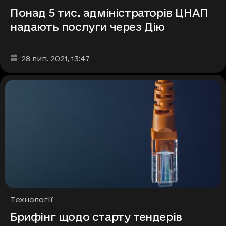
Понад 5 тис. адміністраторів ЦНАП
надають послуги через Дію
Дата та час публікації
:
28 лип. 2021
, 13:47
Рубрики
Технології
Брифінг щодо старту тендерів