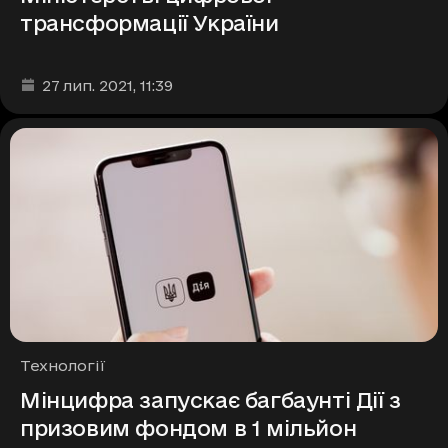
трансформації України
Дата та час публікації
:
27 лип. 2021
, 11:39
Рубрики
Технології
Мінцифра запускає багбаунті Дії з
призовим фондом в 1 мільйон