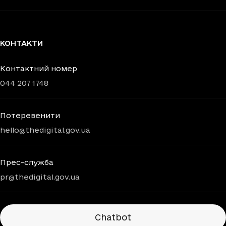
КОНТАКТИ
Контактний номер
044 207 1748
Потеревенити
hello@thedigital.gov.ua
Прес-служба
pr@thedigital.gov.ua
Chatbots
Chatbot