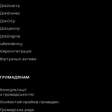
Дія.Освіта
Дія.Бізнес
Дія.City
Дія.Центр
Дія.Engine
uResidency
Євроінтеграція
Віртуальні активи
ГРОМАДЯНАМ
Консультації
з громадськістю
Особистий прийом громадян
Громадська рада