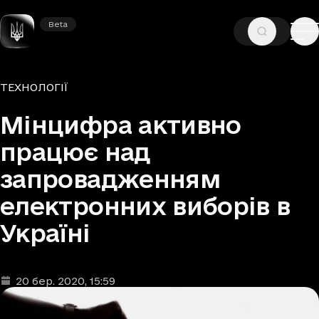
Beta
Beta
—
—
ГОЛОВНА
НОВИНИ
ТЕХНОЛОГІЇ
Рубрики
ТЕХНОЛОГІЇ
Мінцифра активно
працює над
запровадженням
електронних виборів в
Україні
20 бер. 2020
, 15:59
Дата та час публікації
: