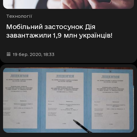
Рубрики
Технології
Мобільний застосунок Дія
завантажили 1,9 млн українців!
Дата та час публікації
:
19 бер. 2020
, 18:33