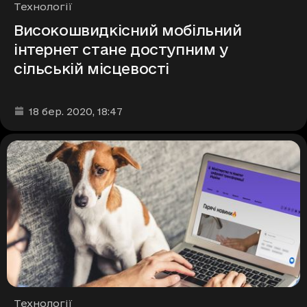
Рубрики
Технології
Високошвидкісний мобільний
інтернет стане доступним у
сільській місцевості
Дата та час публікації
:
18 бер. 2020
, 18:47
Рубрики
Технології