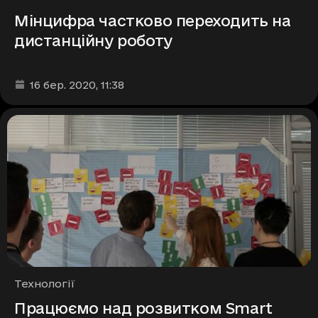
Мінцифра частково переходить на
дистанційну роботу
Дата та час публікації
:
16 бер. 2020
, 11:38
Рубрики
Технології
Працюємо над розвитком Smart