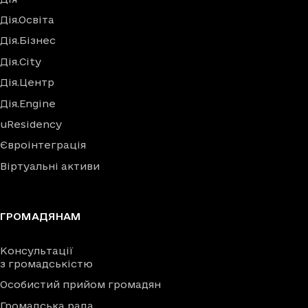
Дія.Освіта
Дія.Бізнес
Дія.City
Дія.Центр
Дія.Engine
uResidency
Євроінтеграція
Віртуальні активи
ГРОМАДЯНАМ
Консультації
з громадськістю
Особистий прийом громадян
Громадська рада