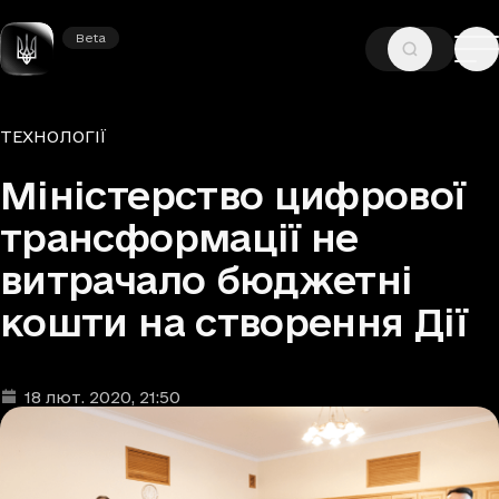
Beta
Beta
—
—
ГОЛОВНА
НОВИНИ
ТЕХНОЛОГІЇ
Рубрики
ТЕХНОЛОГІЇ
Міністерство цифрової
трансформації не
витрачало бюджетні
кошти на створення Дії
18 лют. 2020
, 21:50
Дата та час публікації
: