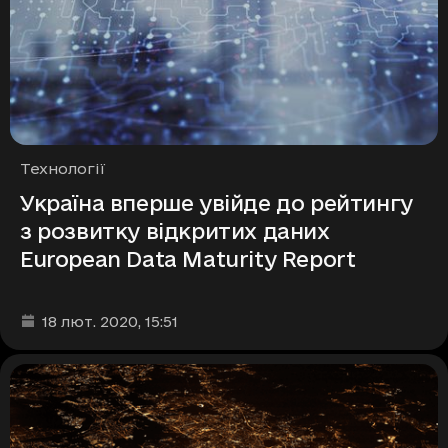
Рубрики
Технології
Україна вперше увійде до рейтингу
з розвитку відкритих даних
European Data Maturity Report
Дата та час публікації
:
18 лют. 2020
, 15:51