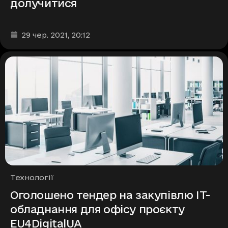
долучитися
Дата та час публікації
:
29 чер. 2021
, 20:12
Рубрики
Технології
Оголошено тендер на закупівлю ІТ-
обладнання для офісу проєкту
EU4DigitalUA