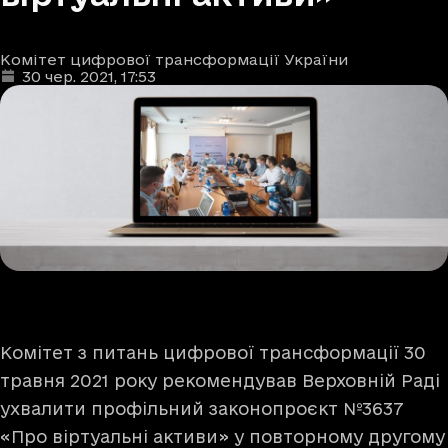
Комітет цифрової трансформації України
Автори
Дата та час публікації
:
30 чер. 2021
, 17:53
Комітет з питань цифрової трансформації 30
травня 2021 року рекомендував Верховній Раді
ухвалити профільний законопроєкт №3637
«Про віртуальні активи» у повторному другому