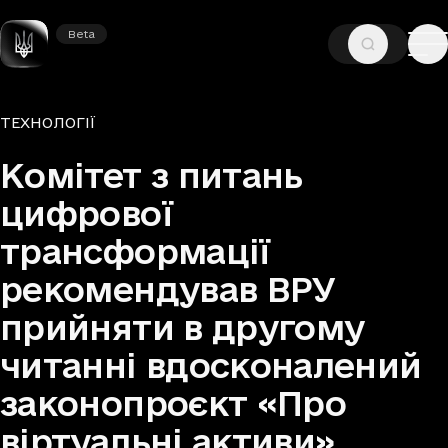
Beta
Beta
—
—
ГОЛОВНА
НОВИНИ
ТЕХНОЛОГІЇ
Рубрики
ТЕХНОЛОГІЇ
Комітет з питань
цифрової
трансформації
рекомендував ВРУ
прийняти в другому
читанні вдосконалений
законопроєкт «Про
віртуальні активи»