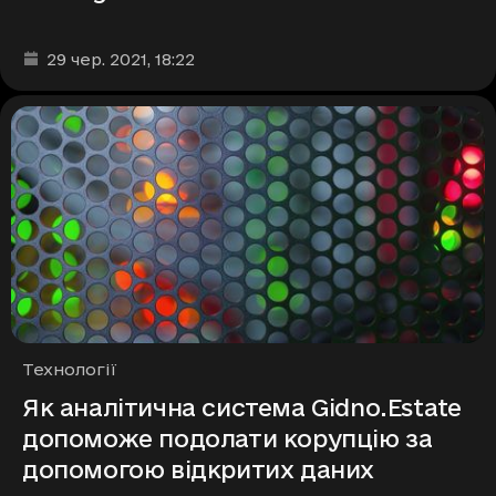
Дата та час публікації
:
29 чер. 2021
, 18:22
Рубрики
Технології
Як аналітична система Gidno.Estate
допоможе подолати корупцію за
допомогою відкритих даних