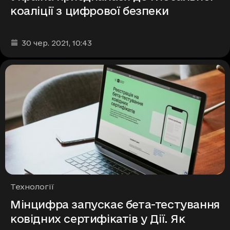
коаліції з цифрової безпеки
Дата та час публікації
:
30 чер. 2021
, 10:43
Рубрики
Технології
Мінцифра запускає бета-тестування
ковідних сертифікатів у Дії. Як