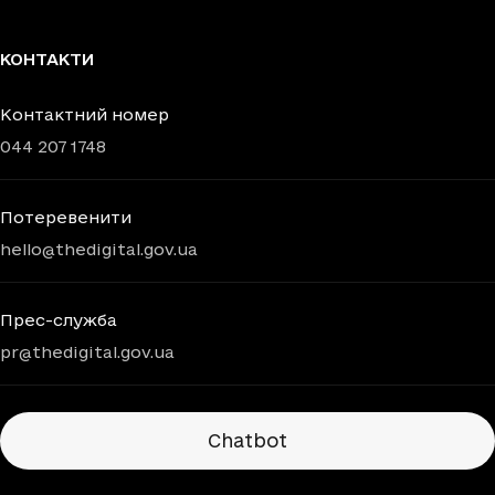
КОНТАКТИ
Контактний номер
044 207 1748
Потеревенити
hello@thedigital.gov.ua
Прес-служба
pr@thedigital.gov.ua
Chatbots
Chatbot