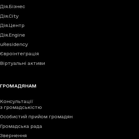
Дія.Бізнес
Дія.City
Дія.Центр
Дія.Engine
uResidency
Євроінтеграція
Віртуальні активи
ГРОМАДЯНАМ
Консультації
з громадськістю
Особистий прийом громадян
Громадська рада
Звернення