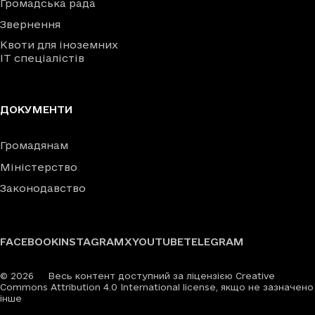
Громадська рада
Звернення
Квоти для іноземних
IT спеціалістів
ДОКУМЕНТИ
Громадянам
Міністерство
Законодавство
FACEBOOK
INSTAGRAM
X
YOUTUBE
TELEGRAM
©
2026
Весь контент доступний за ліцензією Creative
Commons Attribution 4.0 International license, якщо не зазначено
інше