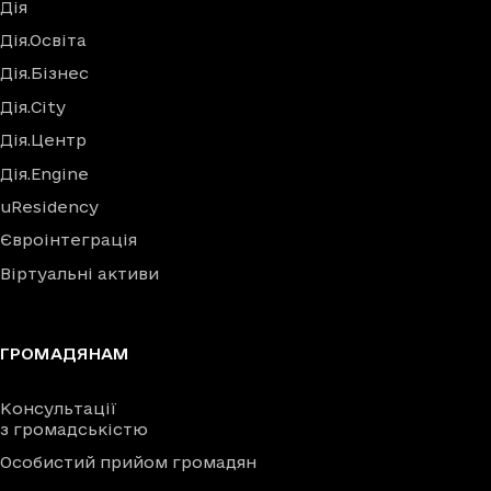
Дія
Дія.Освіта
Дія.Бізнес
Дія.City
Дія.Центр
Дія.Engine
uResidency
Євроінтеграція
Віртуальні активи
ГРОМАДЯНАМ
Консультації
з громадськістю
Особистий прийом громадян