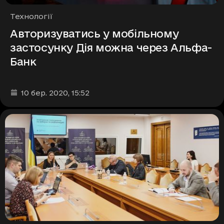
Рубрики
Технології
Авторизуватись у мобільному
застосунку Дія можна через Альфа-
Банк
Дата та час публікації
:
10 бер. 2020
, 15:52