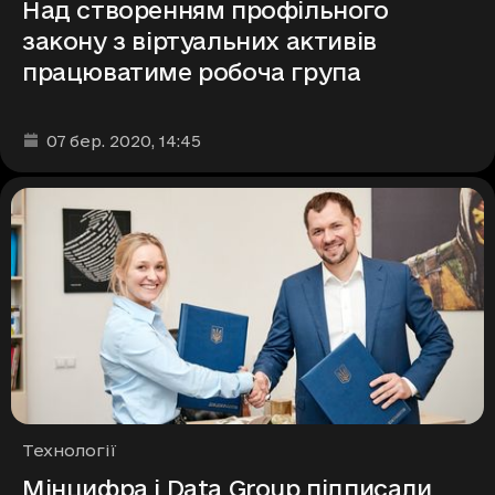
Над створенням профільного
закону з віртуальних активів
працюватиме робоча група
Дата та час публікації
:
07 бер. 2020
, 14:45
Рубрики
Технології
Мінцифра і Data Group підписали