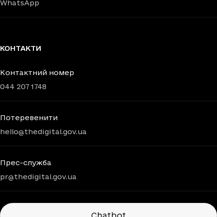
WhatsApp
КОНТАКТИ
Контактний номер
044 207 1748
Потеревенити
hello@thedigital.gov.ua
Прес-служба
pr@thedigital.gov.ua
Chatbots
Chatbot