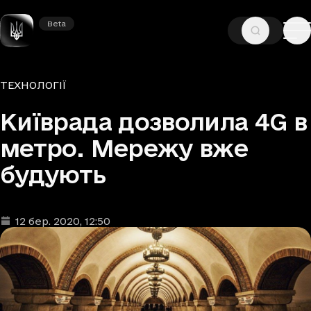
Beta
Beta
—
—
ГОЛОВНА
НОВИНИ
ТЕХНОЛОГІЇ
Рубрики
ТЕХНОЛОГІЇ
Київрада дозволила 4G в
метро. Мережу вже
будують
12 бер. 2020
, 12:50
Дата та час публікації
: