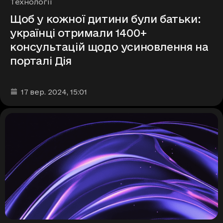
Рубрики
Технології
Щоб у кожної дитини були батьки:
українці отримали 1400+
консультацій щодо усиновлення на
порталі Дія
Дата та час публікації
:
17 вер. 2024
, 15:01