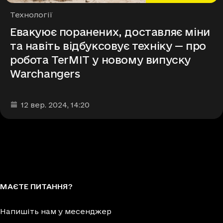
Рубрики
Технології
Евакуює поранених, доставляє міни
та навіть відбуксовує техніку — про
робота TerMIT у новому випуску
Warchangers
Дата та час публікації
:
12 вер. 2024
, 14:20
МАЄТЕ ПИТАННЯ?
Напишіть нам у месенджер