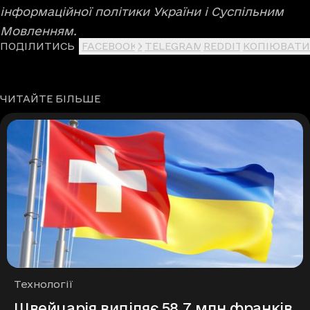
інформаційної політики України і Суспільним
Мовленням.
ПОДІЛИТИСЬ
FACEBOOK
X
TELEGRAM
REDDIT
КОПІЮВАТИ
ЧИТАЙТЕ БІЛЬШЕ
Рубрики
Технології
Швейцарія виділяє 58,7 млн франків