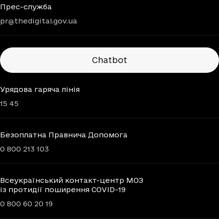
Прес-служба
pr@thedigital.gov.ua
Chatbots
Chatbot
Урядова гаряча лінія
15 45
Безоплатна Правнича Допомога
0 800 213 103
Всеукраїнський контакт-центр МОЗ
із протидії поширення COVID-19
0 800 60 20 19