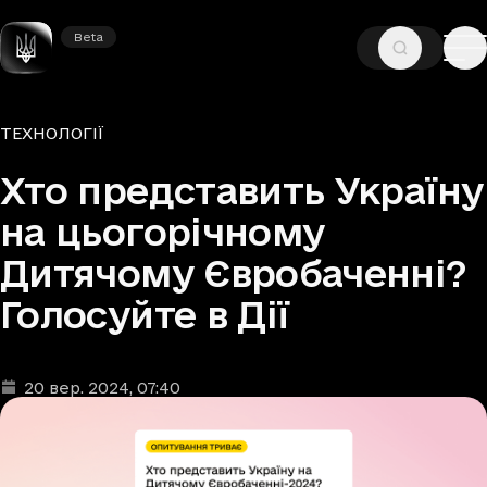
Beta
Beta
—
—
ГОЛОВНА
НОВИНИ
ТЕХНОЛОГІЇ
Рубрики
ТЕХНОЛОГІЇ
Хто представить Україну
на цьогорічному
Дитячому Євробаченні?
Голосуйте в Дії
20 вер. 2024
, 07:40
Дата та час публікації
: