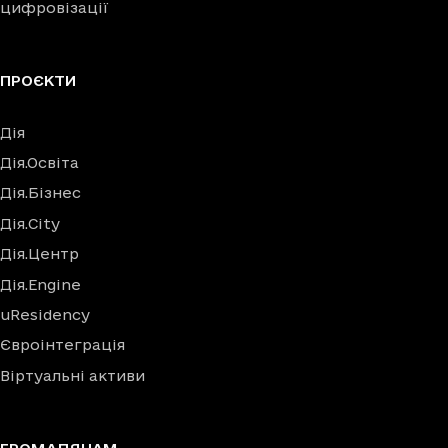
цифровізації
ПРОЄКТИ
Дія
Дія.Освіта
Дія.Бізнес
Дія.City
Дія.Центр
Дія.Engine
uResidency
Євроінтеграція
Віртуальні активи