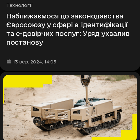
Рубрики
Технології
Наближаємося до законодавства
Євросоюзу у сфері е-ідентифікації
та е-довірчих послуг: Уряд ухвалив
постанову
Дата та час публікації
:
13 вер. 2024
, 14:05