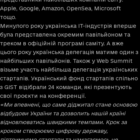
Apple, Google, Amazon, OpenSea, Microsoft
тощо.
Минулого року українська ІТ-індустрія вперше
була представлена окремим павільйоном та
треком в офіційній програмі саміту. А вже
цього року українська делегація матиме один з
найбільших павільйонів. Також у Web Summit
візьме участь найбільша делегація українських
стартапів. Український фонд стартапів спільно
з GIST відібрали
24 команди
, які презентують
свої проєкти на конференції.
«Ми впевнені, що саме діджитал стане основою
відбудови України та дозволить нашій країні
відновлюватись швидкими темпами. Крок за
кроком створюємо цифрову державу,
підтримуємо стартапи та намагаємось не