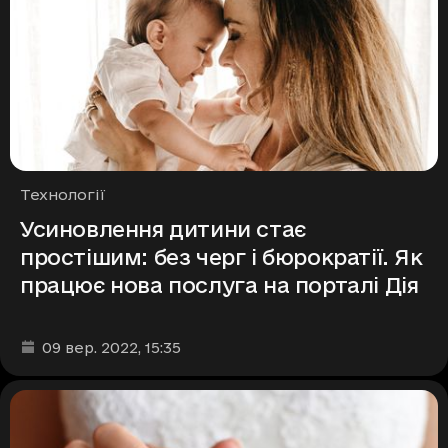
Рубрики
Технології
Усиновлення дитини стає
простішим: без черг і бюрократії. Як
працює нова послуга на порталі Дія
Дата та час публікації
:
09 вер. 2022
, 15:35