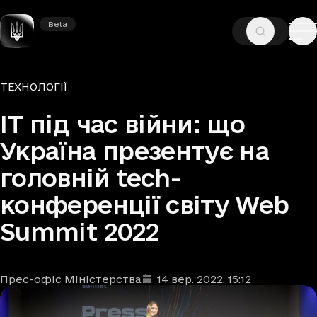
Beta
Beta
—
—
ГОЛОВНА
НОВИНИ
ТЕХНОЛОГІЇ
Рубрики
ТЕХНОЛОГІЇ
IT під час війни: що
Україна презентує на
головній tech-
конференції світу Web
Summit 2022
Прес-офіс Міністерства
14 вер. 2022
, 15:12
Автори
Дата та час публікації
: