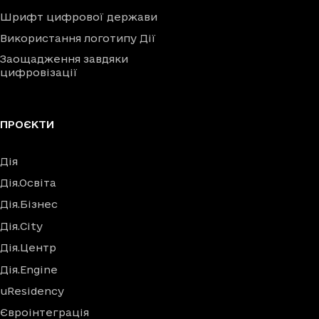
Шрифт цифрової держави
Використання логотипу Дії
Заощадження завдяки
цифровізації
ПРОЄКТИ
Дія
Дія.Освіта
Дія.Бізнес
Дія.City
Дія.Центр
Дія.Engine
uResidency
Євроінтеграція