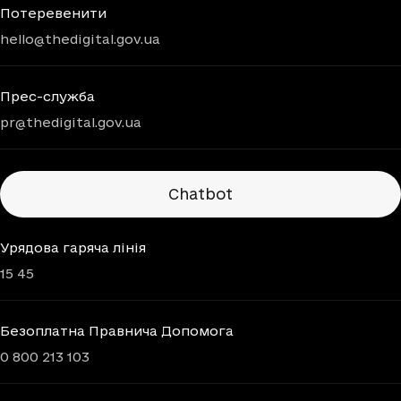
Потеревенити
hello@thedigital.gov.ua
Прес-служба
pr@thedigital.gov.ua
Chatbots
Chatbot
Урядова гаряча лінія
15 45
Безоплатна Правнича Допомога
0 800 213 103