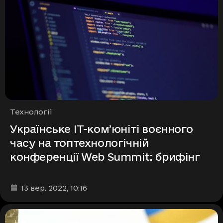
Рубрики
Технології
Українське ІТ-комʼюніті воєнного
часу на топтехнологічній
конференції Web Summit: брифінг
Дата та час публікації
:
13 вер. 2022
, 10:16