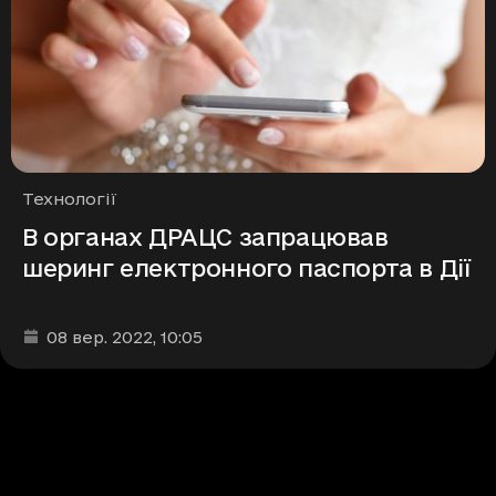
Рубрики
Технології
В органах ДРАЦС запрацював
шеринг електронного паспорта в Дії
Дата та час публікації
:
08 вер. 2022
, 10:05