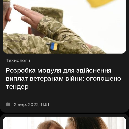
Рубрики
Технології
Розробка модуля для здійснення
виплат ветеранам війни: оголошено
тендер
Дата та час публікації
:
12 вер. 2022
, 11:51