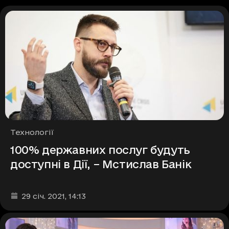
Рубрики
Технології
100% державних послуг будуть
доступні в Дії, – Мстислав Банік
Дата та час публікації
:
29 січ. 2021
, 14:13