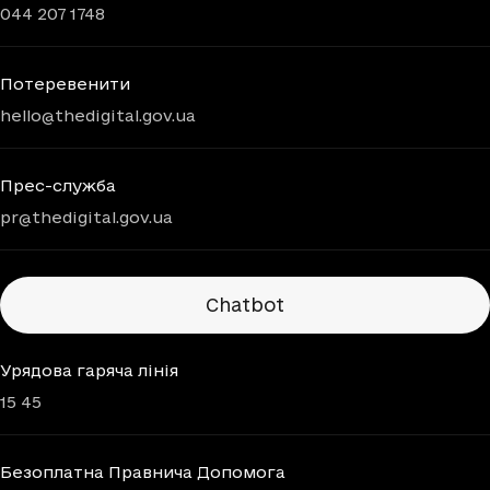
044 207 1748
Потеревенити
hello@thedigital.gov.ua
Прес-служба
pr@thedigital.gov.ua
Chatbots
Chatbot
Урядова гаряча лінія
15 45
Безоплатна Правнича Допомога