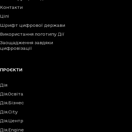
Контакти
Цілі
Шрифт цифрової держави
Використання логотипу Дії
Заощадження завдяки
цифровізації
ПРОЄКТИ
Дія
Дія.Освіта
Дія.Бізнес
Дія.City
Дія.Центр
Дія.Engine