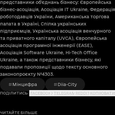
представники об’єднань бізнесу: Європейська
бізнес-асоціація, Асоціація IT Ukraine, Федерація
роботодавців України, Американська торгова
палата в Україні, Спілка українських
підприємців, Українська асоціація венчурного
та приватного капіталу (UVCA), Європейська
асоціація програмної інженерії (EASE),
Асоціація Software Ukraine, Hi-Tech Office
Ukraine, а також представники бізнесу, які
подавали пропозиції щодо тексту основного
законопроєкту №4303.
Мінцифра
Diia-City
ПОДІЛИТИСЬ
FACEBOOK
X
TELEGRAM
REDDIT
КОПІЮВАТИ
ЧИТАЙТЕ БІЛЬШЕ