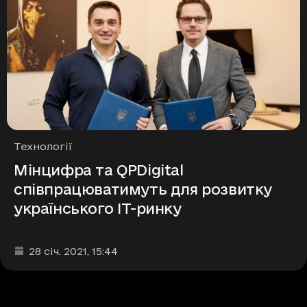
Рубрики
Технології
Мінцифра та QPDigital
співпрацюватимуть для розвитку
українського IT-ринку
Дата та час публікації
:
28 січ. 2021
, 15:44