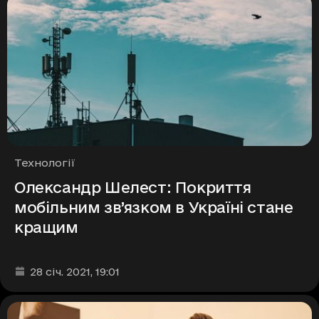
Рубрики
Технології
Олександр Шелест: Покриття
мобільним зв’язком в Україні стане
кращим
Дата та час публікації
:
28 січ. 2021
, 19:01