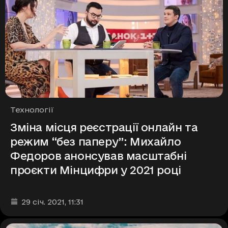
Рубрики
Технології
Зміна місця реєстрації онлайн та
режим “без паперу”: Михайло
Федоров анонсував масштабні
проєкти Мінцифри у 2021 році
Дата та час публікації
:
29 січ. 2021
, 11:31