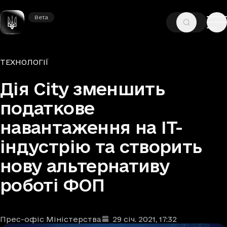
Beta
Beta
—
—
ГОЛОВНА
НОВИНИ
ТЕХНОЛОГІЇ
Рубрики
ТЕХНОЛОГІЇ
Дія City зменшить
податкове
навантаження на IT-
індустрію та створить
нову альтернативу
роботі ФОП
Прес-офіс Міністерства
29 січ. 2021
, 17:32
Автори
Дата та час публікації
: