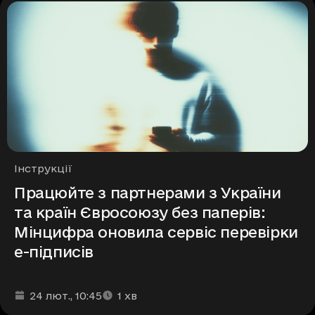
Рубрики
Інструкції
Працюйте з партнерами з України
та країн Євросоюзу без паперів:
Мінцифра оновила сервіс перевірки
е-підписів
Дата та час публікації
Час читання
:
:
24 лют.
, 10:45
1
хв