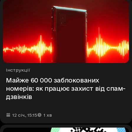
Рубрики
Інструкції
Майже 60 000 заблокованих
номерів: як працює захист від спам-
дзвінків
Дата та час публікації
Час читання
:
:
12 січ.
, 15:15
1
хв