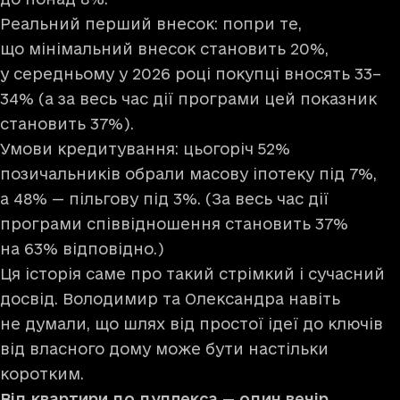
Реальний перший внесок: попри те,
що мінімальний внесок становить 20%,
у середньому у 2026 році покупці вносять 33–
34% (а за весь час дії програми цей показник
становить 37%).
Умови кредитування: цьогоріч 52%
позичальників обрали масову іпотеку під 7%,
а 48% — пільгову під 3%. (За весь час дії
програми співвідношення становить 37%
на 63% відповідно.)
Ця історія саме про такий стрімкий і сучасний
досвід. Володимир та Олександра навіть
не думали, що шлях від простої ідеї до ключів
від власного дому може бути настільки
коротким.
Від квартири до дуплекса — один вечір