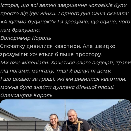
історія, що всі великі звершення чоловіків були
просто від ідеї жінки. І одного дня Саша сказала:
«А купімо будинок?» І я зрозумів, що єдине, чого
нам бракувало.
Володимир Король
Спочатку дивилися квартири. Але швидко
зрозуміли: хочеться більше простору.
Ми вже міленіали. Хочеться свого подвір’я, трави
під ногами, мангалу, тиші й відчуття дому.
І що цікаво: за гроші, які ми дивилися квартири,
можна було знайти дуплекс більшої площі.
Олександра Король