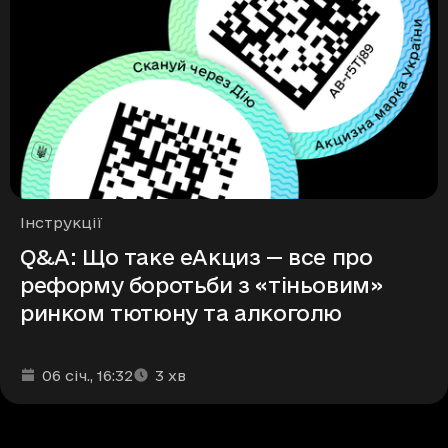
Рубрики
Інструкції
Q&A: Що таке еАкциз — все про
реформу боротьби з «тіньовим»
ринком тютюну та алкоголю
Дата та час публікації
Час читання
:
:
06 січ.
, 16:32
3
хв