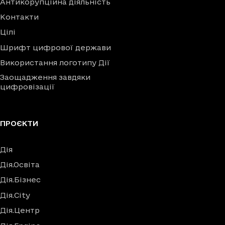
Антикорупційна діяльність
Контакти
Цілі
Шрифт цифрової держави
Використання логотипу Дії
Заощадження завдяки
цифровізації
ПРОЄКТИ
Дія
Дія.Освіта
Дія.Бізнес
Дія.City
Дія.Центр