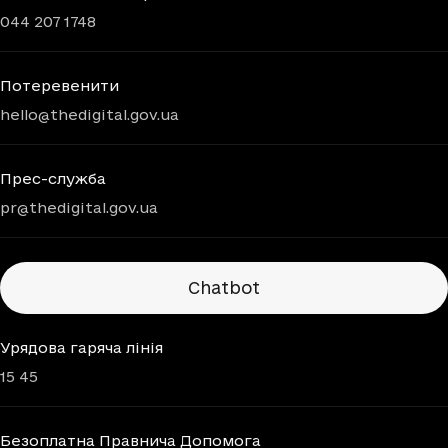
044 207 1748
Потеревенити
hello@thedigital.gov.ua
Прес-служба
pr@thedigital.gov.ua
Chatbots
Chatbot
Урядова гаряча лінія
15 45
Безоплатна Правнича Допомога