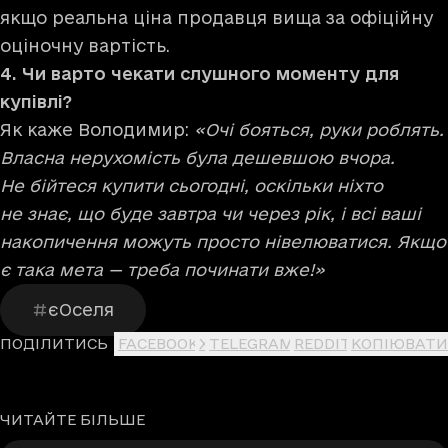
якщо реальна ціна продавця вища за офіційну
оціночну вартість.
4. Чи варто чекати слушного моменту для
купівлі?
Як каже Володимир:
«Очі бояться, руки роблять.
Власна нерухомість була дешевшою вчора.
Не бійтеся купити сьогодні, оскільки ніхто
не знає, що буде завтра чи через рік, і всі ваші
накопичення можуть просто нівелюватися. Якщо
є така мета — треба починати вже!»
єОселя
ПОДІЛИТИСЬ
FACEBOOK
X
TELEGRAM
REDDIT
КОПІЮВАТИ
ЧИТАЙТЕ БІЛЬШЕ