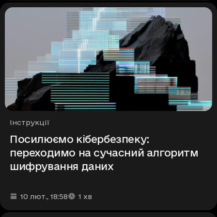
Рубрики
Інструкції
Посилюємо кібербезпеку:
переходимо на сучасний алгоритм
шифрування даних
Дата та час публікації
Час читання
:
:
10 лют.
, 18:58
1
хв