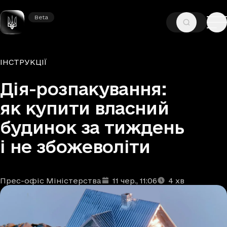
Beta
Beta
—
—
ГОЛОВНА
НОВИНИ
ІНСТРУКЦІЇ
Рубрики
ІНСТРУКЦІЇ
Дія-розпакування:
як купити власний
будинок за тиждень
і не збожеволіти
Прес-офіс Міністерства
11 чер.
, 11:06
4
хв
Автори
Дата та час публікації
Час читання
:
: