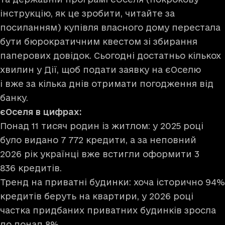
інструкцію, як це зробити, читайте
за
посиланням
) купівля власного дому перестала
бути бюрократичним квестом зі збирання
паперових довідок. Сьогодні достатньо кількох
хвилин у Дії, щоб подати заявку на єОселю
і вже за кілька днів отримати погодження від
банку.
єОселя в цифрах:
Понад 11 тисяч родин із житлом: у 2025 році
було видано 7 772 кредити, а за неповний
2026 рік українці вже встигли оформити 3
836 кредитів.
Тренд на приватні будинки: хоча історично 94%
кредитів беруть на квартири, у 2026 році
частка придбаних приватних будинків зросла
до понад 8%.