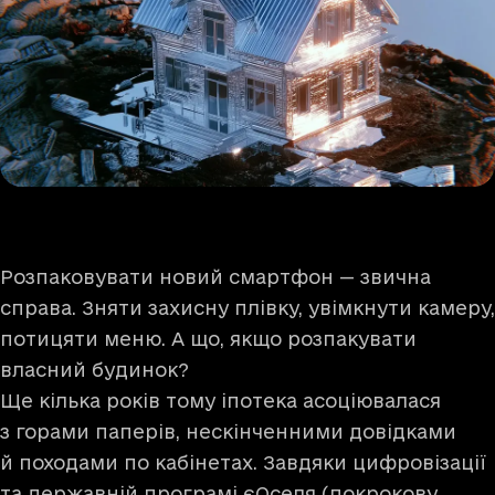
Розпаковувати новий смартфон — звична
справа. Зняти захисну плівку, увімкнути камеру,
потицяти меню. А що, якщо розпакувати
власний будинок?
Ще кілька років тому іпотека асоціювалася
з горами паперів, нескінченними довідками
й походами по кабінетах. Завдяки цифровізації
та державній програмі єОселя (покрокову