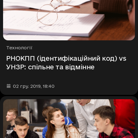
Рубрики
Технології
РНОКПП (ідентифікаційний код) vs
УНЗР: спільне та відмінне
Дата та час публікації
:
02 гру. 2019
, 18:40