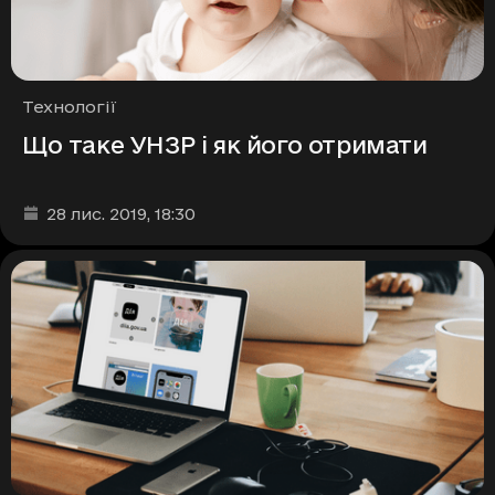
Рубрики
Технології
Що таке УНЗР і як його отримати
Дата та час публікації
:
28 лис. 2019
, 18:30