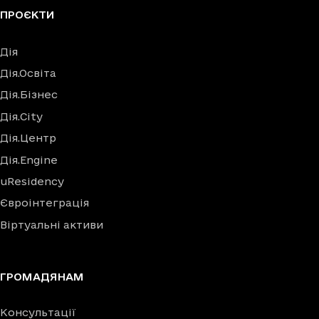
ПРОЄКТИ
Дія
Дія.Освіта
Дія.Бізнес
Дія.City
Дія.Центр
Дія.Engine
uResidency
Євроінтеграція
Віртуальні активи
ГРОМАДЯНАМ
Консультації