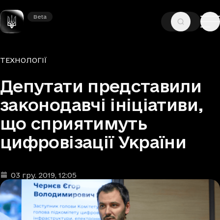
Beta
Beta
—
—
ГОЛОВНА
НОВИНИ
ТЕХНОЛОГІЇ
Рубрики
ТЕХНОЛОГІЇ
Депутати представили
законодавчі ініціативи,
що сприятимуть
цифровізації України
03 гру. 2019
, 12:05
Дата та час публікації
: