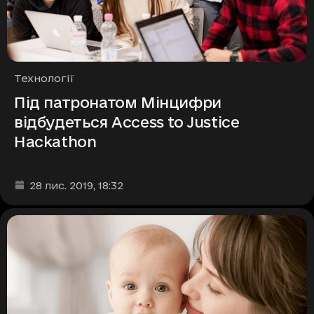
Рубрики
Технології
Під патронатом Мінцифри
відбудеться Access to Justice
Hackathon
Дата та час публікації
:
28 лис. 2019
, 18:32