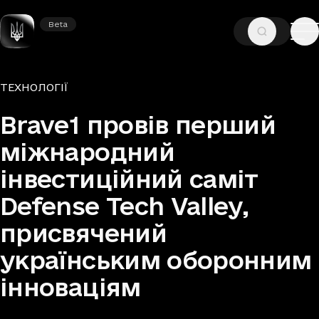
Beta
Beta
—
—
ГОЛОВНА
НОВИНИ
ТЕХНОЛОГІЇ
Рубрики
ТЕХНОЛОГІЇ
Brave1 провів перший
міжнародний
інвестиційний саміт
Defense Tech Valley,
присвячений
українським оборонним
інноваціям