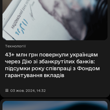
Рубрики
Технології
43+ млн грн повернули українцям
через Дію зі збанкрутілих банків:
підсумки року співпраці з Фондом
гарантування вкладів
Дата та час публікації
:
03 жов. 2024
, 14:32