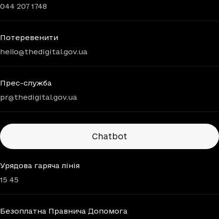
044 207 1748
Потеревенити
hello@thedigital.gov.ua
Прес-служба
pr@thedigital.gov.ua
Chatbots
Chatbot
Урядова гаряча лінія
15 45
Безоплатна Правнича Допомога