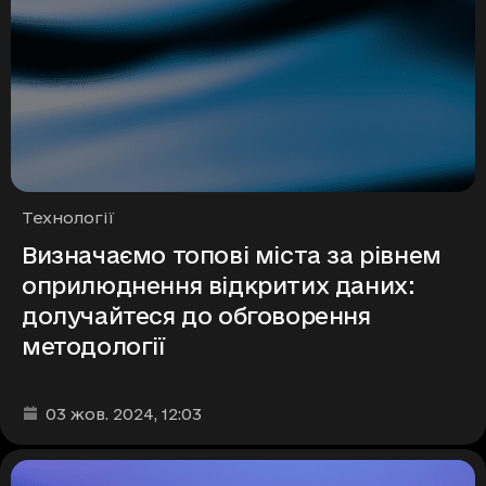
Рубрики
Технології
Визначаємо топові міста за рівнем
оприлюднення відкритих даних:
долучайтеся до обговорення
методології
Дата та час публікації
:
03 жов. 2024
, 12:03