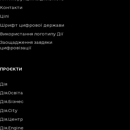
Контакти
Цілі
Шрифт цифрової держави
Використання логотипу Дії
Заощадження завдяки
цифровізації
ПРОЄКТИ
Дія
Дія.Освіта
Дія.Бізнес
Дія.City
Дія.Центр
Дія.Engine