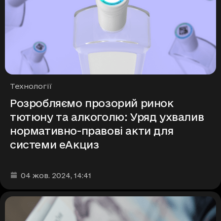
Рубрики
Технології
Розробляємо прозорий ринок
тютюну та алкоголю: Уряд ухвалив
нормативно-правові акти для
системи еАкциз
Дата та час публікації
:
04 жов. 2024
, 14:41