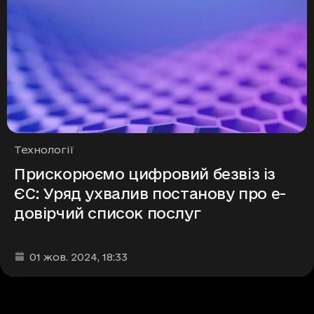
Рубрики
Технології
Прискорюємо цифровий безвіз із
ЄС: Уряд ухвалив постанову про е-
довірчий список послуг
Дата та час публікації
:
01 жов. 2024
, 18:33