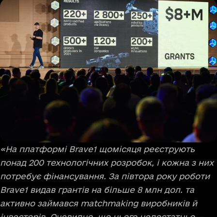
«На платформі Brave1 щомісяця реєструють
понад 200 технологічних розробок, і кожна з них
потребує фінансування. За півтора року роботи
Brave1 видав грантів на більше 8 млн дол. та
активно займався matchmaking виробників й
інвесторів. Очевидно, що цього недостатньо —