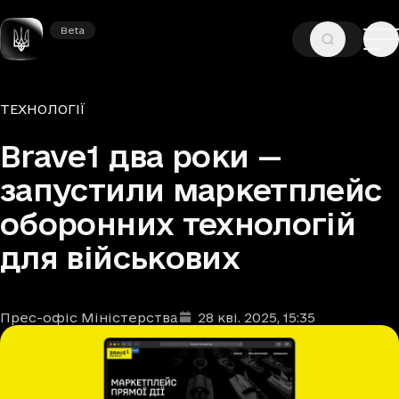
Beta
Beta
—
—
ГОЛОВНА
НОВИНИ
ТЕХНОЛОГІЇ
Рубрики
ТЕХНОЛОГІЇ
Brave1 два роки —
запустили маркетплейс
оборонних технологій
для військових
Прес-офіс Міністерства
28 кві. 2025
, 15:35
Автори
Дата та час публікації
: