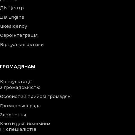
Дія.Центр
Дія.Engine
uResidency
Євроінтеграція
Віртуальні активи
ГРОМАДЯНАМ
Консультації
з громадськістю
Особистий прийом громадян
Громадська рада
Звернення
Квоти для іноземних
IT спеціалістів