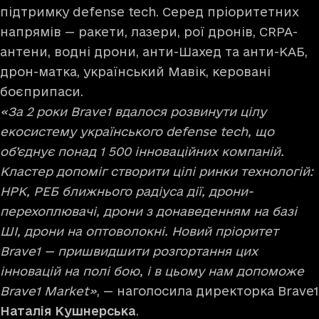
підтримку defense tech. Серед пріоритетних
напрямів — ракети, лазери, рої дронів, CRPA-
антени, водні дрони, анти-Шахед та анти-КАБ,
дрон-матка, український Мавік, керовані
боєприпаси.
«За 2 роки Brave1 вдалося розвинути цілу
екосистему українського defense tech, що
об’єднує понад 1 500 інноваційних компаній.
Кластер допоміг створити цілі ринки технологій:
НРК, РЕБ ближнього радіуса дії, дрони-
перехоплювачі, дрони з донаведенням на базі
ШІ, дрони на оптоволокні. Новий пріоритет
Brave1 — пришвидшити розгортання цих
інновацій на полі бою, і в цьому нам допоможе
Brave1 Market»
, — наголосила директорка Brave1
Наталія Кушнерська
.