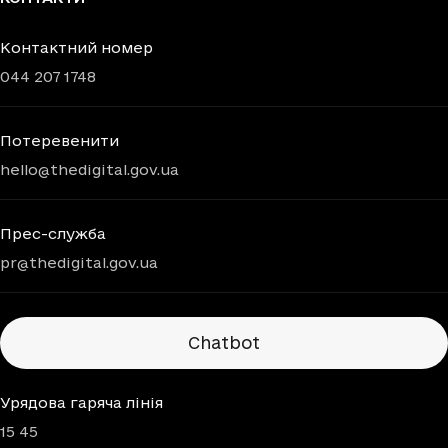
Контактний номер
044 207 1748
Потеревенити
hello@thedigital.gov.ua
Прес-служба
pr@thedigital.gov.ua
Chatbots
Chatbot
Урядова гаряча лінія
15 45