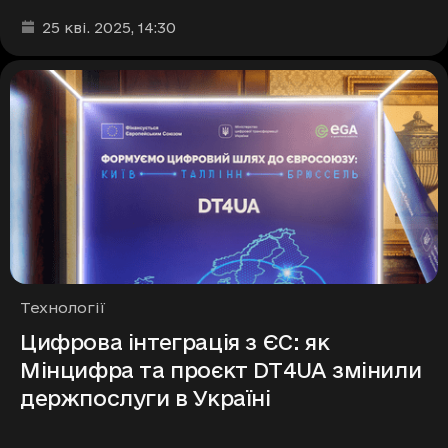
Дата та час публікації
:
25 кві. 2025
, 14:30
Рубрики
Технології
Цифрова інтеграція з ЄС: як
Мінцифра та проєкт DT4UA змінили
держпослуги в Україні