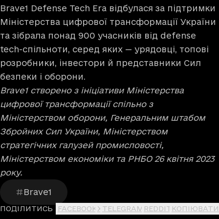
Brave1 Defense Tech Era відбулася за підтримки
Міністерства цифрової трансформації України
та зібрала понад 900 учасників від defense
tech-спільноти, серед яких — урядовці, топові
розробники, інвестори й представники Сил
безпеки і оборони.
Brave1 створено з ініціативи Міністерства
цифрової трансформації спільно з
Міністерством оборони, Генеральним штабом
Збройних Сил України, Міністерством
стратегічних галузей промисловості,
Міністерством економіки та РНБО 26 квітня 2023
року.
Brave1
ПОДІЛИТИСЬ
FACEBOOK
X
TELEGRAM
REDDIT
КОПІЮВАТИ