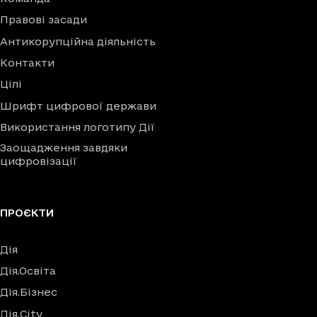
Правові засади
Антикорупційна діяльність
Контакти
Цілі
Шрифт цифрової держави
Використання логотипу Дії
Заощадження завдяки
цифровізації
ПРОЄКТИ
Дія
Дія.Освіта
Дія.Бізнес
Дія.City