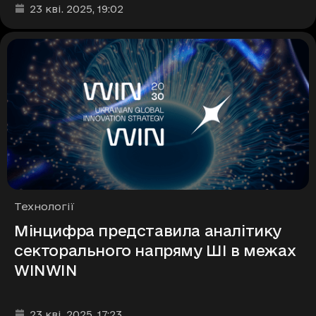
Дата та час публікації
:
23 кві. 2025
, 19:02
Рубрики
Технології
Мінцифра представила аналітику
секторального напряму ШІ в межах
WINWIN
Дата та час публікації
:
23 кві. 2025
, 17:23