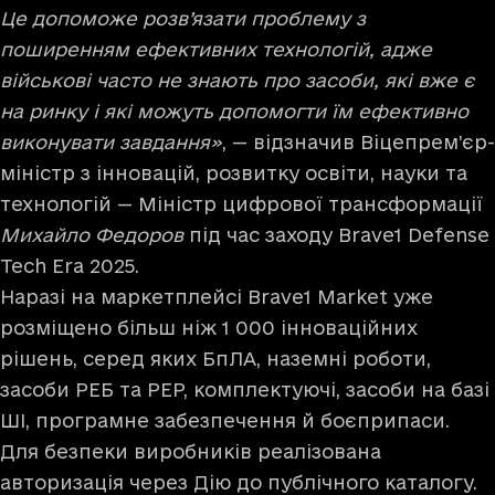
Це допоможе розв’язати проблему з
поширенням ефективних технологій, адже
військові часто не знають про засоби, які вже є
на ринку і які можуть допомогти їм ефективно
виконувати завдання»
, — відзначив Віцепрем’єр-
міністр з інновацій, розвитку освіти, науки та
технологій — Міністр цифрової трансформації
Михайло Федоров
під час заходу Brave1 Defense
Tech Era 2025.
Наразі на маркетплейсі
Brave1 Market
уже
розміщено більш ніж 1 000 інноваційних
рішень, серед яких БпЛА, наземні роботи,
засоби РЕБ та РЕР, комплектуючі, засоби на базі
ШІ, програмне забезпечення й боєприпаси.
Для безпеки виробників реалізована
авторизація через Дію до публічного каталогу.