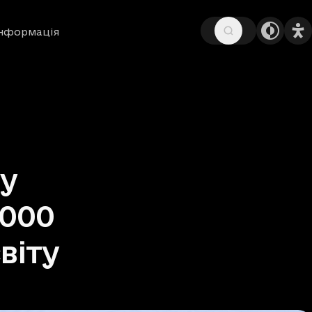
інформація
ey
5000
віту