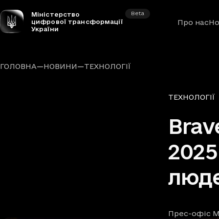
Beta
Міністерство
цифрової трансформації
Про нас
Но
України
—
—
ГОЛОВНА
НОВИНИ
ТЕХНОЛОГІЇ
Рубрики
ТЕХНОЛОГІЇ
Brav
2025
люде
Прес-офіс М
Автори
Дата та час п