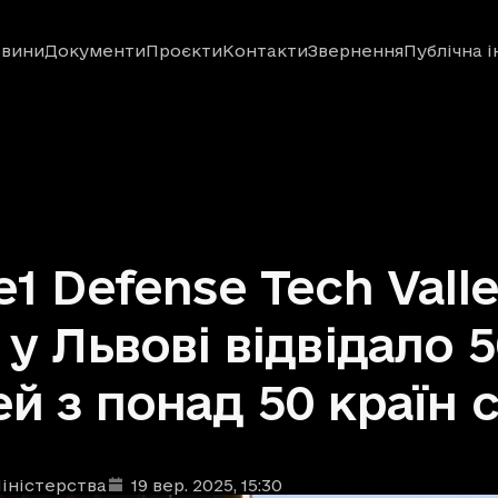
вини
Документи
Проєкти
Контакти
Звернення
Публічна 
e1 Defense Tech Vall
 у Львові відвідало 
й з понад 50 країн с
іністерства
19 вер. 2025
, 15:30
ублікації
: