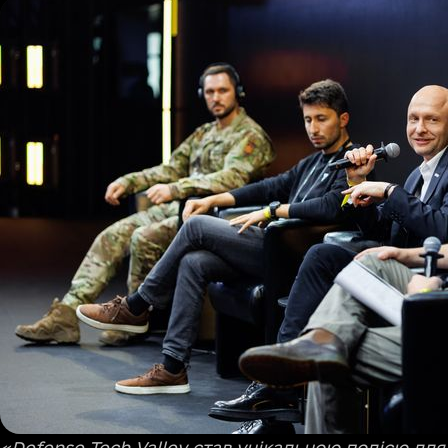
«Defense Tech Valley став унікальною подією дл