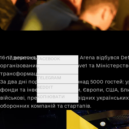
16-17 вересня у Львові на Lviv Arena відбувся Def
ПОДІЛИТИСЬ
FACEBOOK
організований кластером Brave1 та Міністерст
X
трансформації України.
TELEGRAM
За два дні подію відвідали понад 5000 гостей: у
REDDIT
фонди та інвестори з України, Європи, США, Близ
КОПІЮВАТИ
військові, представники провідних українських
оборонних компаній та стартапів.