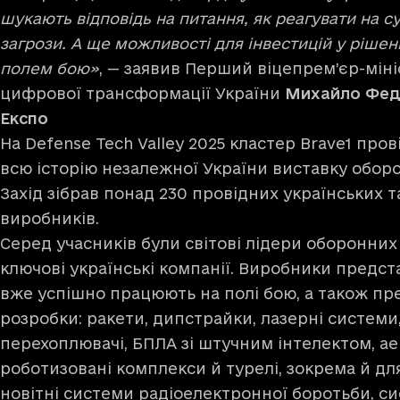
шукають відповідь на питання, як реагувати на с
загрози. А ще можливості для інвестицій у рішен
полем бою»
, — заявив Перший віцепрем’єр-міні
цифрової трансформації України
Михайло Фед
Експо
На Defense Tech Valley 2025 кластер Brave1 про
всю історію незалежної України виставку оборо
Захід зібрав понад 230 провідних українських 
виробників.
Серед учасників були світові лідери оборонних 
ключові українські компанії. Виробники предста
вже успішно працюють на полі бою, а також пре
розробки: ракети, дипстрайки, лазерні системи
перехоплювачі, БПЛА зі штучним інтелектом, ае
роботизовані комплекси й турелі, зокрема й для
новітні системи радіоелектронної боротьби, сис