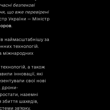
учасні безпекові
ня, що вже перевірені
стр України — Міністр
оров
.
вів наймасштабнішу за
нних технологій.
та міжнародних
технологій, а також
вили інновації, які
зентували свої нові
, дрони-
ростати, наземні
 збиття шахедів,
теми зв’язку.