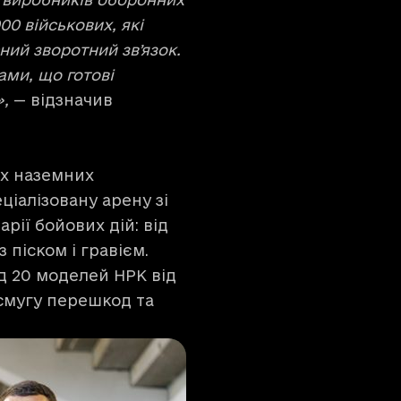
00 військових, які
ний зворотний звʼязок.
ами, що готові
,
— відзначив
х наземних
ціалізовану арену зі
рії бойових дій: від
 піском і гравієм.
д 20 моделей НРК від
смугу перешкод та