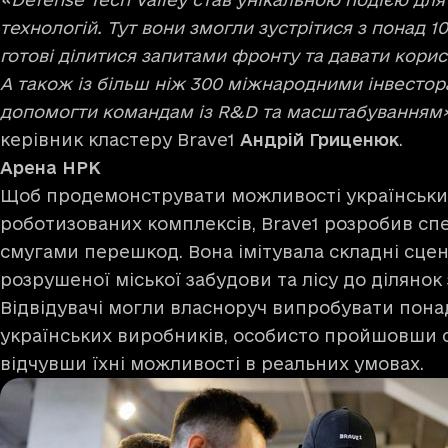
технологій. Тут вони змогли зустрітися з понад 10
готові ділитися запитами фронту та давати корис
А також із більш ніж 300 міжнародними інвестор
допомогти командам із R&D та масштабуванням»
керівник кластеру Brave1
Андрій Гриценюк
.
Арена НРК
Щоб продемонструвати можливості українськи
роботизованих комплексів, Brave1 розробив спе
смугами перешкод. Вона імітувала складні сцена
розрушеної міської забудови та лісу до ділянок з
Відвідувачі могли власноруч випробувати пона
українських виробників, особисто пройшовши 
відчувши їхні можливості в реальних умовах.