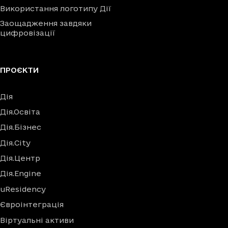
Використання логотипу Дії
Заощадження завдяки
цифровізації
ПРОЄКТИ
Дія
Дія.Освіта
Дія.Бізнес
Дія.City
Дія.Центр
Дія.Engine
uResidency
Євроінтеграція
Віртуальні активи