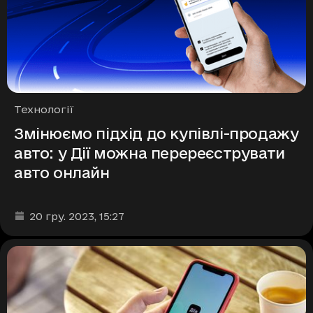
Рубрики
Технології
Змінюємо підхід до купівлі-продажу
авто: у Дії можна перереєструвати
авто онлайн
Дата та час публікації
:
20 гру. 2023
, 15:27