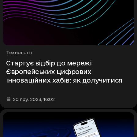
Рубрики
Технології
Стартує відбір до мережі
Європейських цифрових
інноваційних хабів: як долучитися
Дата та час публікації
:
20 гру. 2023
, 16:02