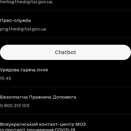
hello@thedigital.gov.ua
Прес-служба
pr@thedigital.gov.ua
Chatbots
Chatbot
Урядова гаряча лінія
15 45
Безоплатна Правнича Допомога
0 800 213 103
Всеукраїнський контакт-центр МОЗ
із протидії поширення COVID-19