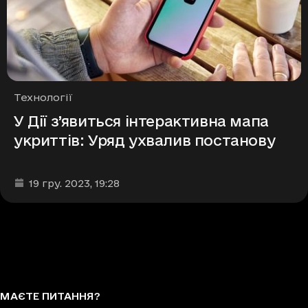
Рубрики
Технології
У Дії з’явиться інтерактивна мапа
укриттів: Уряд ухвалив постанову
Дата та час публікації
:
19 гру. 2023
, 19:28
МАЄТЕ ПИТАННЯ?