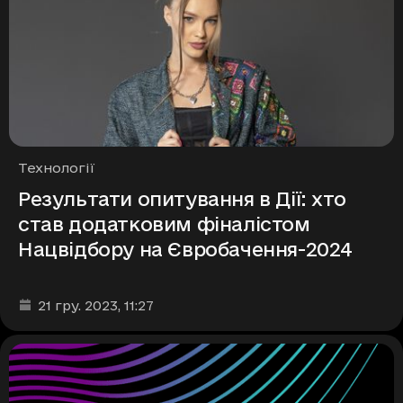
Рубрики
Технології
Результати опитування в Дії: хто
став додатковим фіналістом
Нацвідбору на Євробачення-2024
Дата та час публікації
:
21 гру. 2023
, 11:27