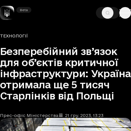
Beta
Beta
—
—
ГОЛОВНА
НОВИНИ
ТЕХНОЛОГІЇ
Рубрики
ТЕХНОЛОГІЇ
Безперебійний зв’язок
для об’єктів критичної
інфраструктури: Україна
отримала ще 5 тисяч
Старлінків від Польщі
Прес-офіс Міністерства
21 гру. 2023
, 13:23
Автори
Дата та час публікації
: