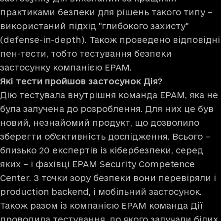
практиками безпеки для рішень такого типу –
використаний підхід "глибокого захисту"
(defense-in-depth). Також проведено відповідні
пен-тести, тобто тестування безпеки
застосунку компанією EPAM.
Які тести пройшов застосунок Дія?
Дію тестувала внутрішня команда EPAM, яка не
була залучена до розроблення. Для них це був
новий, незнайомий продукт, що дозволило
зберегти об'єктивність дослідження. Всього –
близько 20 експертів із кібербезпеки, серед
яких – і фахівці EPAM Security Competence
Center. З точки зору безпеки вони перевіряли і
production backend, і мобільний застосунок.
Також разом із компанією EPAM команда Дії
проводила тестування, до якого залучали білих