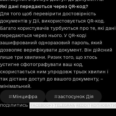
Які дані передаються через QR-код?
Для того щоб перевірити достовірність
документів у Дії, використовується QR-код.
Багато користувачів турбуються про те, які дані
передаються через нього. У QR-коді
зашифрований одноразовий пароль, який
дозволяє верифікувати документ. Він дійсний
лише три хвилини. Ризик того, що хтось
устигне сфотографувати ваш код,
скористається ним упродовж трьох хвилин і
так дістане доступ до вашого документу, –
мінімальний.
Мінцифра
застосунок Дія
ПОДІЛИТИСЬ
FACEBOOK
X
TELEGRAM
REDDIT
КОПІЮВАТИ