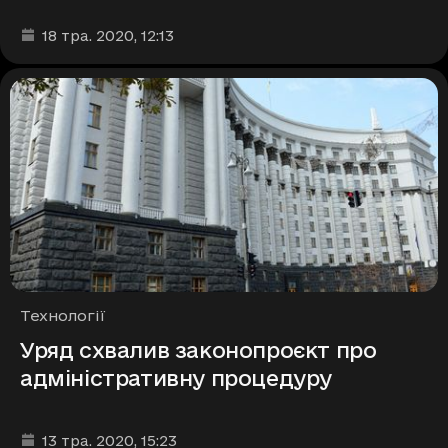
Дата та час публікації
:
18 тра. 2020
, 12:13
Рубрики
Технології
Уряд схвалив законопроєкт про
адміністративну процедуру
Дата та час публікації
:
13 тра. 2020
, 15:23