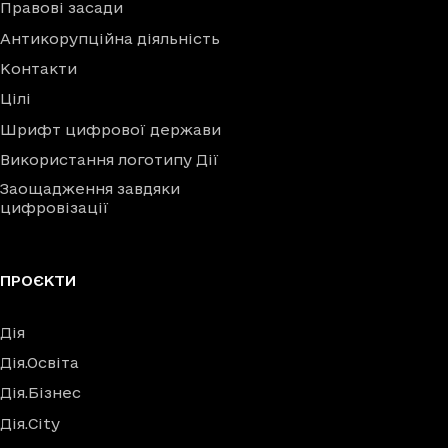
Правові засади
Антикорупційна діяльність
Контакти
Цілі
Шрифт цифрової держави
Використання логотипу Дії
Заощадження завдяки
цифровізації
ПРОЄКТИ
Дія
Дія.Освіта
Дія.Бізнес
Дія.City