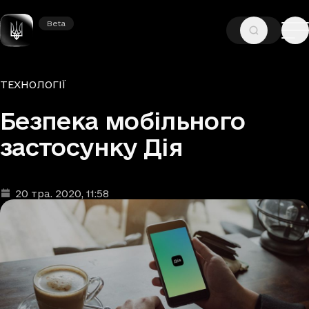
Beta
Beta
—
—
ГОЛОВНА
НОВИНИ
ТЕХНОЛОГІЇ
Рубрики
ТЕХНОЛОГІЇ
Безпека мобільного
застосунку Дія
20 тра. 2020
, 11:58
Дата та час публікації
: