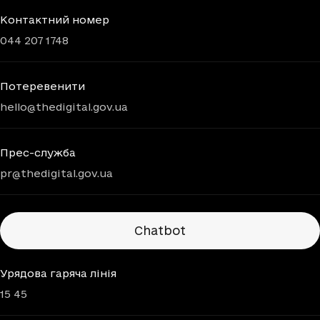
Контактний номер
044 207 1748
Потеревенити
hello@thedigital.gov.ua
Прес-служба
pr@thedigital.gov.ua
Chatbots
Chatbot
Урядова гаряча лінія
15 45