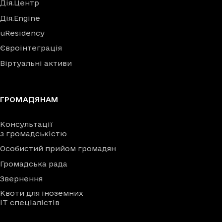
Дія.Центр
Дія.Engine
uResidency
Євроінтеграція
Віртуальні активи
ГРОМАДЯНАМ
Консультації
з громадськістю
Особистий прийом громадян
Громадська рада
Звернення
Квоти для іноземних
IT спеціалістів