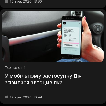
Дата та час публікації
:
12 тра. 2020
, 18:36
Рубрики
Технології
У мобільному застосунку Дія
з’явилася автоцивілка
Дата та час публікації
:
12 тра. 2020
, 13:44