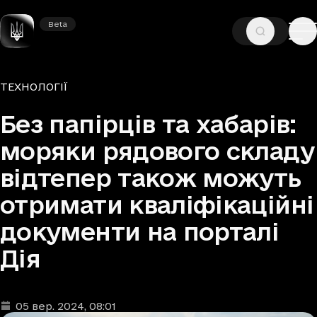
Beta
Beta
—
—
ГОЛОВНА
НОВИНИ
ТЕХНОЛОГІЇ
Рубрики
ТЕХНОЛОГІЇ
Без папірців та хабарів:
моряки рядового складу
відтепер також можуть
отримати кваліфікаційні
документи на порталі
Дія
05 вер. 2024
, 08:01
Дата та час публікації
: