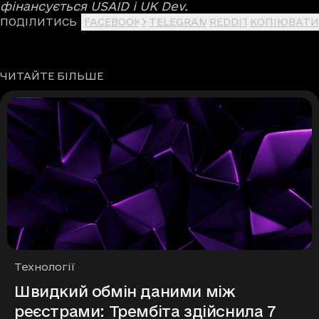
фінансується USAID і UK Dev.
ПОДІЛИТИСЬ
FACEBOOK
X
TELEGRAM
REDDIT
КОПІЮВАТИ
ЧИТАЙТЕ БІЛЬШЕ
Рубрики
Технології
Швидкий обмін даними між
реєстрами: Трембіта здійснила 7