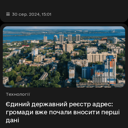
Дата та час публікації
:
30 сер. 2024
, 15:01
Рубрики
Технології
Єдиний державний реєстр адрес:
громади вже почали вносити перші
дані