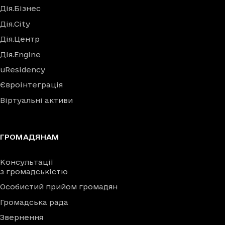
Дія.Бізнес
Дія.City
Дія.Центр
Дія.Engine
uResidency
Євроінтеграція
Віртуальні активи
ГРОМАДЯНАМ
Консультації
з громадськістю
Особистий прийом громадян
Громадська рада
Звернення