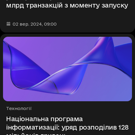
млрд транзакцій з моменту запуску
Дата та час публікації
:
02 вер. 2024
, 09:00
Рубрики
Технології
Національна програма
інформатизації: уряд розподілив 128