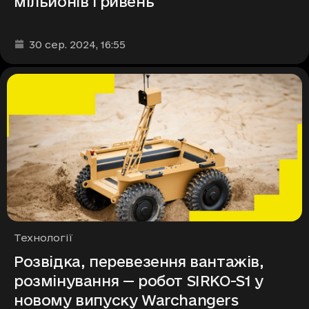
мільйонів гривень
Дата та час публікації
:
30 сер. 2024
, 16:55
Рубрики
Технології
Розвідка, перевезення вантажів,
розмінування — робот SIRKO-S1 у
новому випуску Warchangers