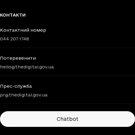
КОНТАКТИ
Контактний номер
044 207 1748
Потеревенити
hello@thedigital.gov.ua
Прес-служба
pr@thedigital.gov.ua
Chatbots
Chatbot