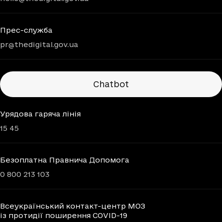
Прес-служба
pr@thedigital.gov.ua
Chatbots
Chatbot
Урядова гаряча лінія
15 45
Безоплатна Правнича Допомога
0 800 213 103
Всеукраїнський контакт-центр МОЗ
із протидії поширення COVID-19