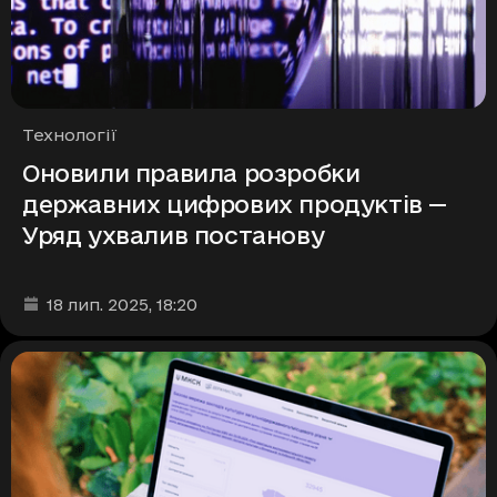
Рубрики
Технології
Оновили правила розробки
державних цифрових продуктів —
Уряд ухвалив постанову
Дата та час публікації
:
18 лип. 2025
, 18:20