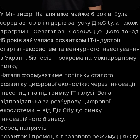
У Мінцифрі Наталя вже майже 6 років. Була
серед авторів і лідерів запуску Дія.City, а також
програм IT Generation і CodeUA. До цього понад
15 років займалася розвитком IT-індустрії,
стартап-екосистем та венчурного інвестування
в Україні, бізнесів — зокрема на міжнародному
ринку.
Наталя формуватиме політику сталого
розвитку цифрової економіки: через інновації,
інвестиції та підтримку ІТ-галузі. Вона
відповідальна за розбудову цифрової
екосистеми — від Дія.City до ринку
інноваційного бізнесу.
Серед напрямів:
розвиток і промоція правового режиму Дія.City