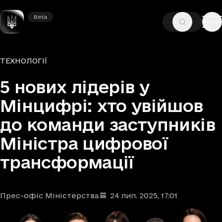
Beta
Beta
—
—
ГОЛОВНА
НОВИНИ
ТЕХНОЛОГІЇ
Рубрики
ТЕХНОЛОГІЇ
5 нових лідерів у
Мінцифрі: хто увійшов
до команди заступників
Міністра цифрової
трансформації
Прес-офіс Міністерства
24 лип. 2025
, 17:01
Автори
Дата та час публікації
: