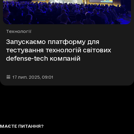
Рубрики
Технології
Запускаємо платформу для
тестування технологій світових
defense-tech компаній
Дата та час публікації
:
17 лип. 2025
, 09:01
МАЄТЕ ПИТАННЯ?