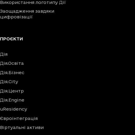
Використання логотипу Дії
Заощадження завдяки
цифровізації
ПРОЄКТИ
Дія
Дія.Освіта
Дія.Бізнес
Дія.City
Дія.Центр
Дія.Engine
uResidency
Євроінтеграція
Віртуальні активи