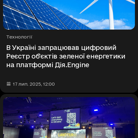
Рубрики
Технології
В Україні запрацював цифровий
Реєстр об'єктів зеленої енергетики
на платформі Дія.Engine
Дата та час публікації
:
17 лип. 2025
, 12:00