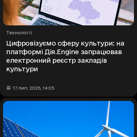
Рубрики
Технології
Цифровізуємо сферу культури: на
платформі Дія.Engine запрацював
електронний реєстр закладів
культури
Дата та час публікації
:
17 лип. 2025
, 14:05