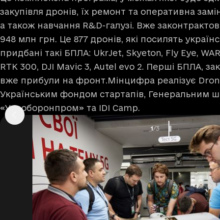
закупівля дронів, їх ремонт та оперативна замін
а також навчання R&D-галузі. Вже законтракто
948 млн грн. Це 877 дронів, які посилять україн
придбані такі БПЛА: UkrJet, Skyeton, Fly Eye, WAR
RTK 300, DJI Mavic 3, Autel evo 2. Перші БПЛА, за
вже прибули на фронт.Мінцифра реалізує Drone
Українським фондом стартапів, Генеральним ш
«Укроборонпром» та IDI Camp.
Номер активного сл
Всього слайдів
1
/
3