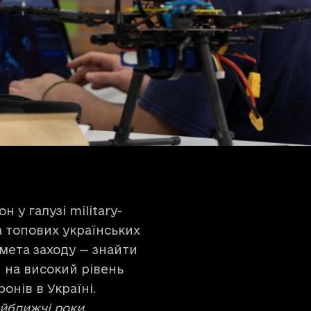
 у галузі military-
та топових українських
 мета заходу — знайти
 на високий рівень
онів в Україні.
айближчі роки.