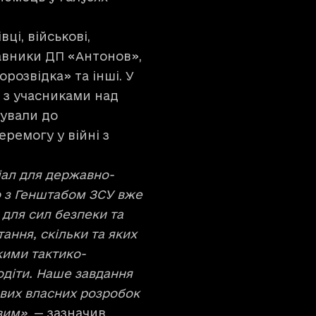
ці, військові,
авники ДП «Антонов»,
розвідка» та інші. У
и з учасниками над
ували до
ремогу у війні з
іал для державно-
о з Генштабом ЗСУ вже
для сил безпеки та
ання, скільки та яких
кими тактико-
діти. Наше завдання
ових власних розробок
овим»
, — зазначив