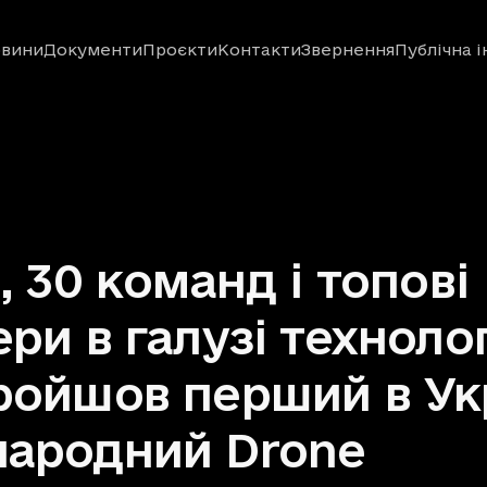
вини
Документи
Проєкти
Контакти
Звернення
Публічна 
і, 30 команд і топові
ери в галузі технолог
ройшов перший в Ук
ародний Drone