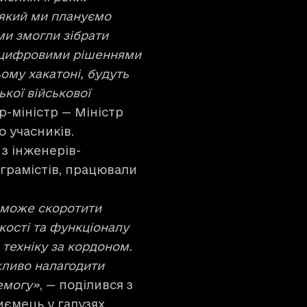
 який ми плануємо
ми змогли зібрати
и цифровими рішеннями
ьому хакатоні, будуть
ької військової
єр-міністр — Міністр
о учасників.
з інженерів-
ограмістів, працювали
поможе скоротити
кості та функціоналу
 техніку за кордоном.
жливо налагодити
емогу»
, — поділився з
иємець у галузях