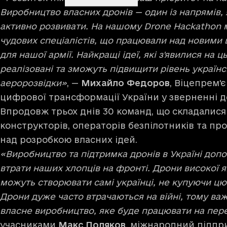
Виробництво власних дронів — один із напрямів,
активно розвивати. На нашому Drone Hackathon 
чудових спеціалістів, що працювали над новим
для нашої армії. Найкращі ідеї, які з'явилися на ц
реалізовані та зможуть підвищити рівень українс
аеророзвідки»
, —
Михайло Федоров
, Віцепрем'
цифрової трансформації України у зверненні д
Впродовж трьох днів 30 команд, що складалися 
конструкторів, операторів безпілотників та пр
над розробкою власних ідей.
«Виробництво та підтримка дронів в Україні до
втрати наших хлопців на фронті. Дрони високої я
можуть створювати самі українці, не купуючи цю
Дрони дуже часто втрачаються на війні, тому ва
власне виробництво, яке буде працювати на пер
учасниками
Макс Поляков
, міжнародний підпр