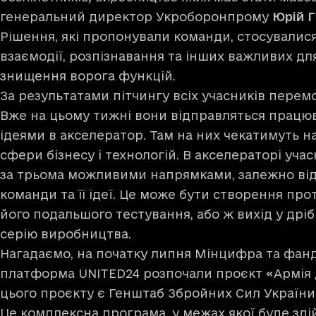
генеральний директор Укроборонпрому
Юрій Г
Рішення, які пропонували команди, стосувалися
взаємодії, розпізнавання та інших важливих дл
знищення ворога функцій.
За результатами пітчингу всіх учасників перем
Вже на цьому тижні вони відправляться працюв
ідеями в акселератор. Там на них чекатимуть н
сфери бізнесу і технологій. В акселераторі уч
за трьома можливими напрямками, залежно від 
команди та її ідеї. Це може бути створення пр
його подальшого тестування, або ж вихід у дрі
серію виробництва.
Нагадаємо, на початку липня Мінцифра та фан
платформа UNITED24 розпочали проєкт
«Армія
цього проєкту є Генштаб Збройних Сил України
Це комплексна програма, у межах якої буде зд