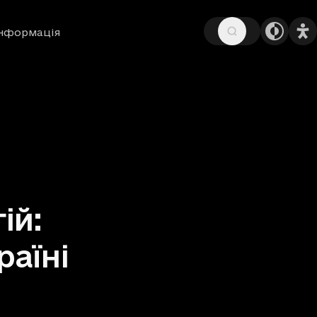
інформація
ій:
раїні