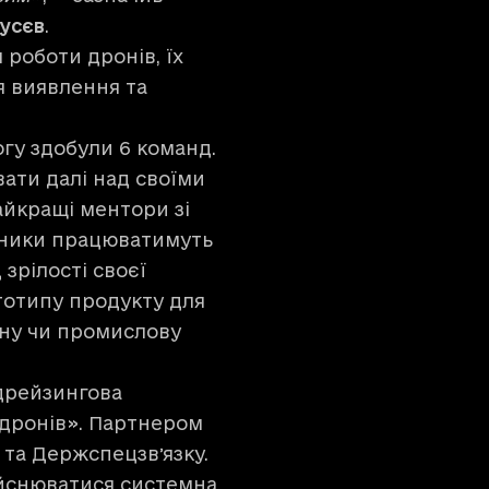
усєв
.
 роботи дронів, їх
я виявлення та
огу здобули 6 команд.
ати далі над своїми
айкращі ментори зі
асники працюватимуть
зрілості своєї
ототипу продукту для
бну чи промислову
дрейзингова
 дронів»
. Партнером
 та Держспецзвʼязку.
ійснюватися системна