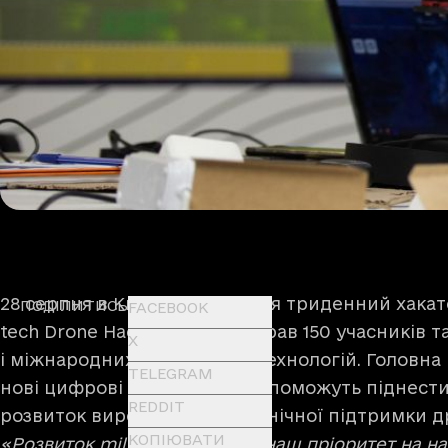
28 серпня в Києві завершився триденний хакатон
ПОДІЛИТИСЬ
FACEBOOK
tech Drone Hackathon. Він зібрав 150 учасників 
X
і міжнародних експертів із технологій. Головна
TELEGRAM
нові цифрові рішення, які допоможуть піднести
REDDIT
розвиток виробництва й технічної підтримки др
КОПІЮВАТИ
«Розвиток military-tech — це наш пріоритет на н