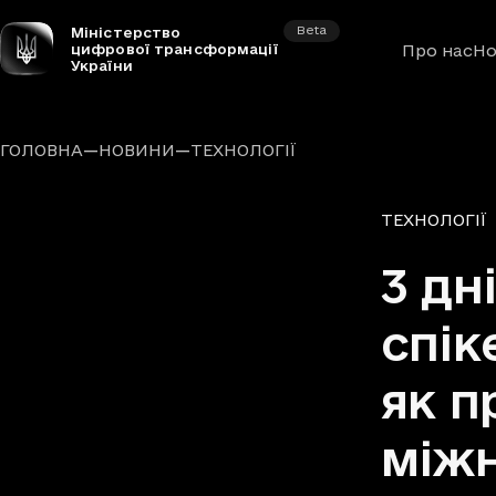
Beta
Міністерство
цифрової трансформації
Про нас
Но
України
—
—
ГОЛОВНА
НОВИНИ
ТЕХНОЛОГІЇ
Рубрики
ТЕХНОЛОГІЇ
3 дн
спік
як п
міжн