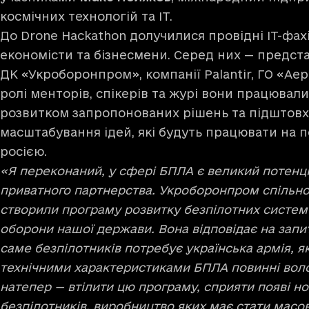
космічних технологій та ІТ.
До Drone Hackathon долучилися провідні IT-фахів
економісти та бізнесмени. Серед них — предст
ДК «Укроборонпром», компанії Palantir, ГО «Аеро
ролі менторів, спікерів та журі вони працювал
розвитком запропонованих рішень та підштовх
масштабування ідей, які будуть працювати на пе
росією.
«Я переконаний, у сфері БПЛА є великий потенц
приватного партнерства. Укроборонпром спільн
створили програму розвитку безпілотних систем 
оборони нашої держави. Вона відповідає на запит
саме безпілотників потребує українська армія, я
технічними характеристиками БПЛА повинні воло
натепер — втілити цю програму, сприяти появі н
безпілотників, виробництво яких має стати мас