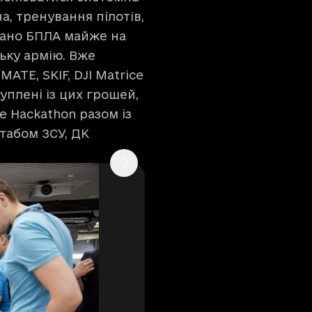
а, тренування пілотів,
вано БПЛА майже на
ську армію. Вже
MATE, SKIF, DJI Matrice
куплені із цих грошей,
 Hackathon разом із
табом ЗСУ, ДК
айду