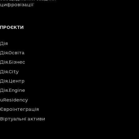
цифровізації
ПРОЄКТИ
Дія
Дія.Освіта
Дія.Бізнес
Дія.City
Дія.Центр
Дія.Engine
uResidency
Євроінтеграція
Віртуальні активи