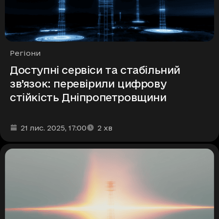
Рубрики
Регіони
Доступні сервіси та стабільний
зв’язок: перевірили цифрову
стійкість Дніпропетровщини
Дата та час публікації
Час читання
:
:
21 лис. 2025
, 17:00
2
хв