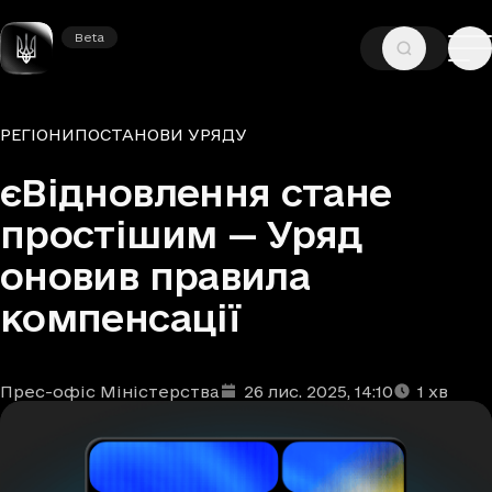
Beta
Beta
—
—
ГОЛОВНА
НОВИНИ
РЕГІОНИ
Рубрики
РЕГІОНИ
ПОСТАНОВИ УРЯДУ
єВідновлення стане
простішим — Уряд
оновив правила
компенсації
Прес-офіс Міністерства
26 лис. 2025
, 14:10
1
хв
Автори
Дата та час публікації
Час читання
:
: