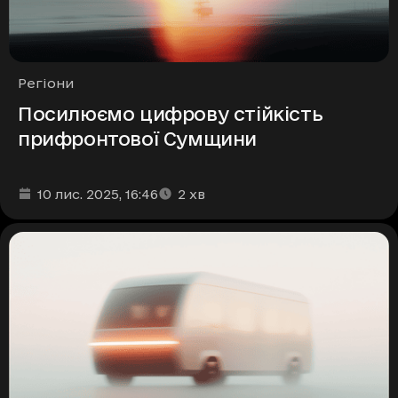
Рубрики
Регіони
Посилюємо цифрову стійкість
прифронтової Сумщини
Дата та час публікації
Час читання
:
:
10 лис. 2025
, 16:46
2
хв