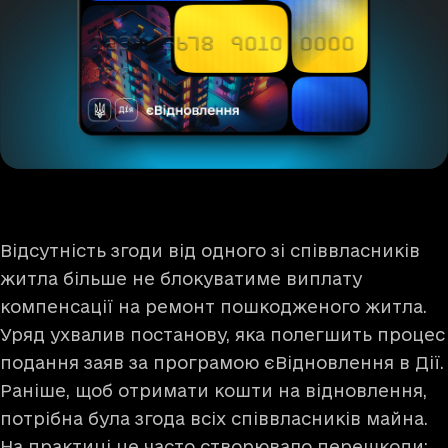
Відсутність згоди від одного зі співвласників
житла більше не блокуватиме виплату
компенсації на ремонт пошкодженого житла.
Уряд ухвалив постанову, яка полегшить процес
подання заяв за програмою єВідновлення в Дії.
Раніше, щоб отримати кошти на відновлення,
потрібна була згода всіх співвласників майна.
На практиці це часто створювало перешкоди: