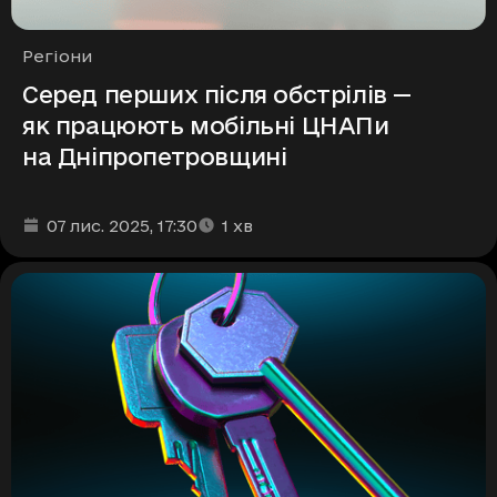
Рубрики
Регіони
Серед перших після обстрілів —
як працюють мобільні ЦНАПи
на Дніпропетровщині
Дата та час публікації
Час читання
:
:
07 лис. 2025
, 17:30
1
хв