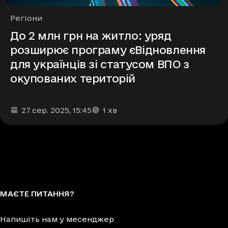
Рубрики
Регіони
До 2 млн грн на житло: уряд
розширює програму єВідновлення
для українців зі статусом ВПО з
окупованих територій
Дата та час публікації
Час читання
:
:
27 сер. 2025
, 15:45
1
хв
МАЄТЕ ПИТАННЯ?
Напишіть нам у месенджер