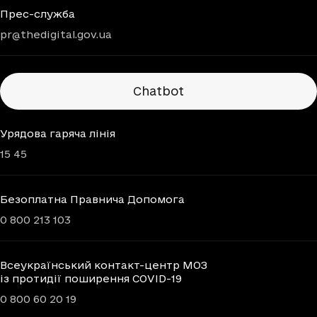
Прес-служба
pr@thedigital.gov.ua
Chatbots
Chatbot
Урядова гаряча лінія
15 45
Безоплатна Правнича Допомога
0 800 213 103
Всеукраїнський контакт-центр МОЗ
із протидії поширення COVID-19
0 800 60 20 19