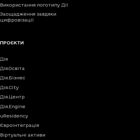
Використання логотипу Дії
Заощадження завдяки
цифровізації
ПРОЄКТИ
Дія
Дія.Освіта
Дія.Бізнес
Дія.City
Дія.Центр
Дія.Engine
uResidency
Євроінтеграція
Віртуальні активи