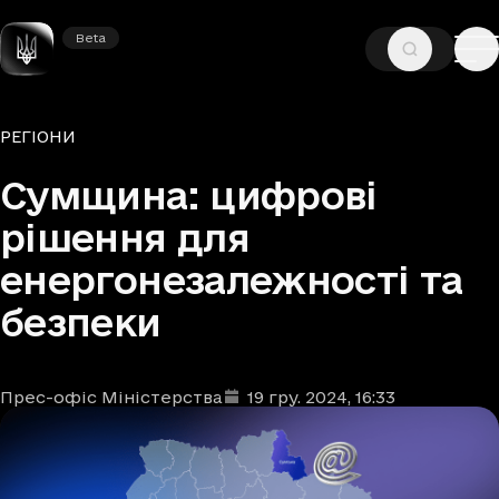
Beta
Beta
—
—
ГОЛОВНА
НОВИНИ
РЕГІОНИ
Рубрики
РЕГІОНИ
Сумщина: цифрові
рішення для
енергонезалежності та
безпеки
Прес-офіс Міністерства
19 гру. 2024
, 16:33
Автори
Дата та час публікації
: