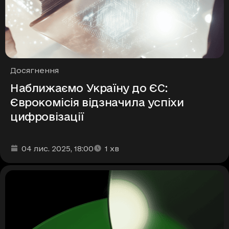
Рубрики
Досягнення
Наближаємо Україну до ЄС:
Єврокомісія відзначила успіхи
цифровізації
Дата та час публікації
Час читання
:
:
04 лис. 2025
, 18:00
1
хв