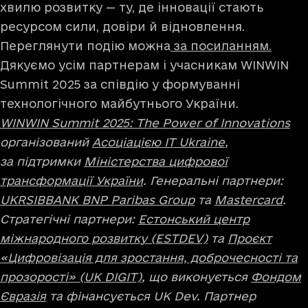
хвилю розвитку — ту, де інновації стають
ресурсом сили, довіри й відновлення.
Переглянути подію можна
за посиланням.
Дякуємо усім партнерам і учасникам WINWIN
Summit 2025 за співдію у формуванні
технологічного майбутнього України.
WINWIN Summit 2025: The Power of Innovations
організований
Асоціацією IT Ukraine
,
за підтримки
Міністерства цифрової
трансформації України
. Генеральні партнери:
UKRSIBBANK BNP Paribas Group
та
Mastercard
.
Стратегічні партнери:
Естонський центр
міжнародного розвитку (ESTDEV)
та
Проєкт
«Цифровізація для зростання, доброчесності ​та
прозорості» (UK DIGIT)
​, що виконується
Фондом
Євразія
та фінансується UK Dev. Партнер