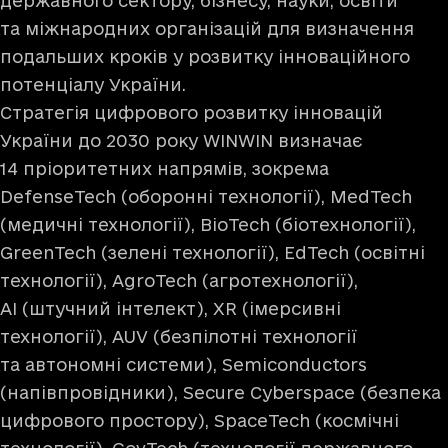
державного сектору, бізнесу, науки, освіти
та міжнародних організацій для визначення
подальших кроків у розвитку інноваційного
потенціалу України.
Стратегія цифрового розвитку інновацій
України до 2030 року WINWIN визначає
14 пріоритетних напрямів, зокрема
DefenseTech (оборонні технології), MedTech
(медичні технології), BioTech (біотехнології),
GreenTech (зелені технології), EdTech (освітні
технології), AgrоTech (агротехнології),
AI (штучний інтелект), XR (імерсивні
технології), AUV (безпілотні технології
та автономні системи), Semiconductors
(напівпровідники), Secure Cyberspace (безпека
цифрового простору), SpaceTech (космічні