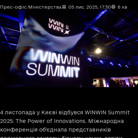
Прес-офіс Міністерства
05 лис. 2025
, 17:30
6
хв
Автори
Дата та час публікації
Час читання
:
:
4 листопада у Києві відбувся WINWIN Summit
2025: The Power of Innovations. Міжнародна
конференція об’єднала представників