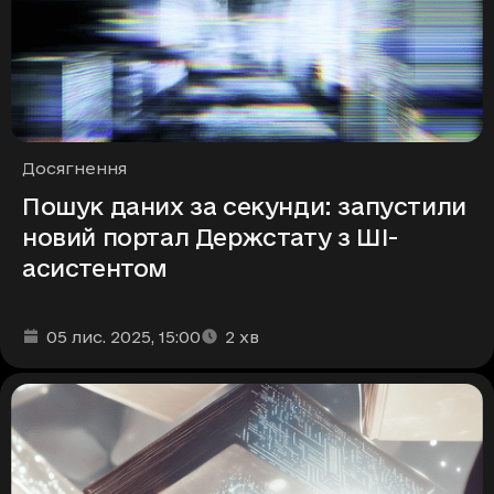
Рубрики
Досягнення
Пошук даних за секунди: запустили
новий портал Держстату з ШІ-
асистентом
Дата та час публікації
Час читання
:
:
05 лис. 2025
, 15:00
2
хв