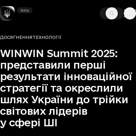
Beta
Beta
—
—
ГОЛОВНА
НОВИНИ
ДОСЯГНЕННЯ
Рубрики
ДОСЯГНЕННЯ
ТЕХНОЛОГІЇ
WINWIN Summit 2025:
представили перші
результати інноваційної
стратегії та окреслили
шлях України до трійки
світових лідерів
у сфері ШІ