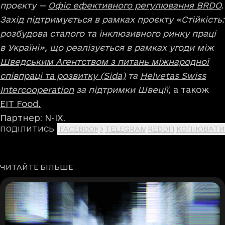
проєкту —
Офіс ефективного регулювання BRDO
.
Захід підтримується в рамках проєкту «Стійкість:
розбудова сталого та інклюзивного ринку праці
в Україні», що реалізується в рамках угоди між
Шведським Агентством з питань міжнародної
співпраці та розвитку (Sida)
та
Helvetas Swiss
Intercooperation
за підтримки Швеції,
а також
EIT Food.
Партнер: N-IX.
ПОДІЛИТИСЬ
FACEBOOK
X
TELEGRAM
REDDIT
КОПІЮВАТИ
ЧИТАЙТЕ БІЛЬШЕ