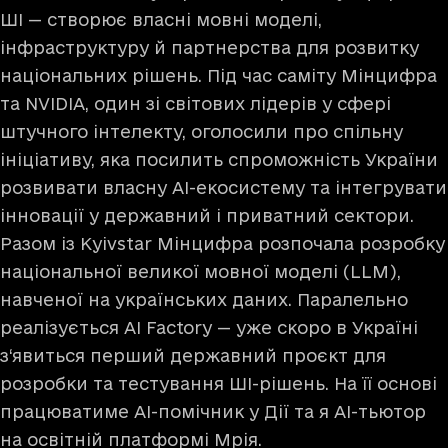
ШІ — створює власні мовні моделі,
інфраструктуру й партнерства для розвитку
національних рішень. Під час саміту Мінцифра
та NVIDIA, один зі світових лідерів у сфері
штучного інтелекту, оголосили про спільну
ініціативу, яка посилить спроможність України
розвивати власну AI-екосистему та інтегрувати
інновації у державний і приватний сектори.
Разом із Kyivstar Мінцифра розпочала розробку
національної великої мовної моделі (LLM),
навченої на українських даних. Паралельно
реалізується AI Factory — уже скоро в Україні
з‘явиться перший державний проєкт для
розробки та тестування ШІ-рішень. На її основі
працюватиме AI-помічник у Дії та я AI-тьютор
на освітній платформі Мрія.