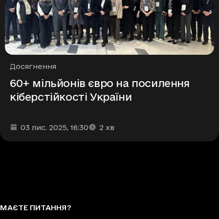
Рубрики
Досягнення
60+ мільйонів євро на посилення
кіберстійкості України
Дата та час публікації
Час читання
:
:
03 лис. 2025
, 16:30
2
хв
МАЄТЕ ПИТАННЯ?