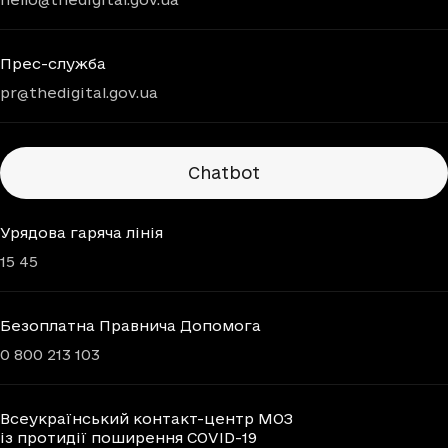
Прес-служба
pr@thedigital.gov.ua
Chatbots
Chatbot
Урядова гаряча лінія
15 45
Безоплатна Правнича Допомога
0 800 213 103
Всеукраїнський контакт-центр МОЗ
із протидії поширення COVID-19