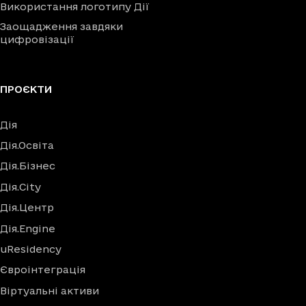
Використання логотипу Дії
Заощадження завдяки
цифровізації
ПРОЄКТИ
Дія
Дія.Освіта
Дія.Бізнес
Дія.City
Дія.Центр
Дія.Engine
uResidency
Євроінтеграція
Віртуальні активи