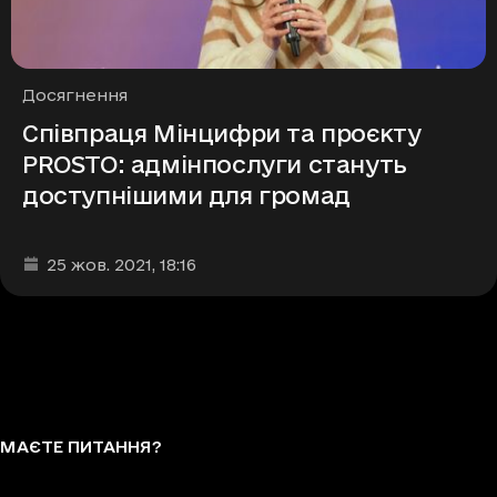
Рубрики
Досягнення
Співпраця Мінцифри та проєкту
PROSTO: адмінпослуги стануть
доступнішими для громад
Дата та час публікації
:
25 жов. 2021
, 18:16
МАЄТЕ ПИТАННЯ?