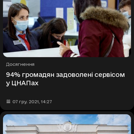
Рубрики
Досягнення
94% громадян задоволені сервісом
у ЦНАПах
Дата та час публікації
:
07 гру. 2021
, 14:27