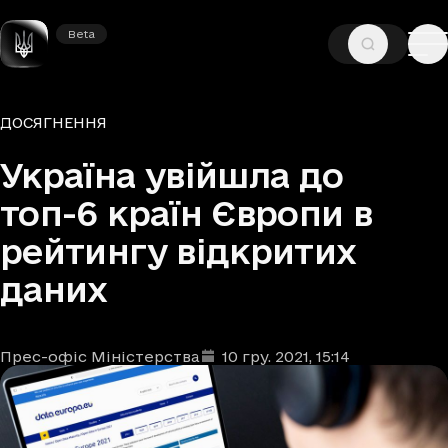
Beta
Beta
—
—
ГОЛОВНА
НОВИНИ
ДОСЯГНЕННЯ
Рубрики
ДОСЯГНЕННЯ
Україна увійшла до
топ-6 країн Європи в
рейтингу відкритих
даних
Прес-офіс Міністерства
10 гру. 2021
, 15:14
Автори
Дата та час публікації
: