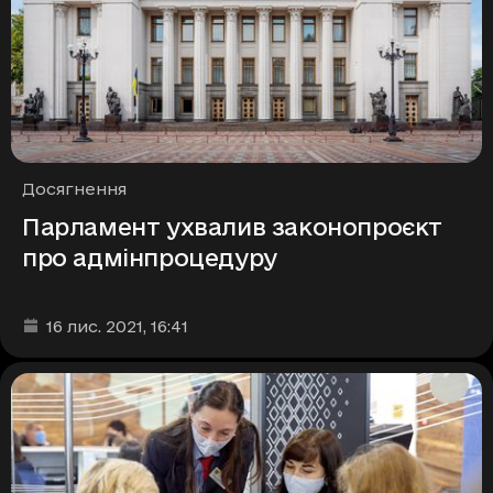
Рубрики
Досягнення
Парламент ухвалив законопроєкт
про адмінпроцедуру
Дата та час публікації
:
16 лис. 2021
, 16:41