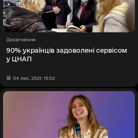
Рубрики
Досягнення
90% українців задоволені сервісом
у ЦНАП
Дата та час публікації
:
04 лис. 2021
, 15:52