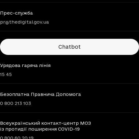
Прес-служба
pr@thedigital.gov.ua
Chatbots
Chatbot
Урядова гаряча лінія
15 45
Безоплатна Правнича Допомога
0 800 213 103
Всеукраїнський контакт-центр МОЗ
із протидії поширення COVID-19
0 800 60 20 19