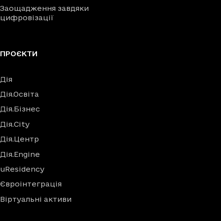
Заощадження завдяки
цифровізації
ПРОЄКТИ
Дія
Дія.Освіта
Дія.Бізнес
Дія.City
Дія.Центр
Дія.Engine
uResidency
Євроінтеграція
Віртуальні активи