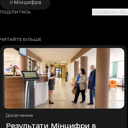
Мінцифра
ПОДІЛИТИСЬ
FACEBOOK
X
TE
ЧИТАЙТЕ БІЛЬШЕ
Рубрики
Досягнення
Результати Мінцифри в