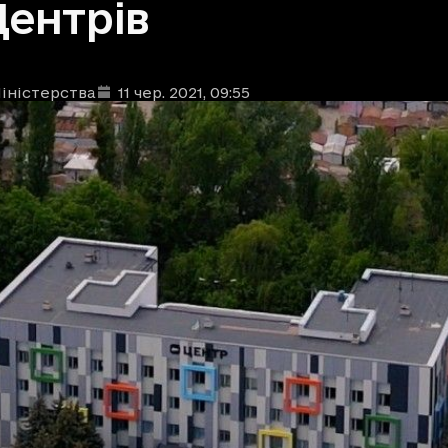
Центрів
іністерства
11 чер. 2021
, 09:55
ублікації
: