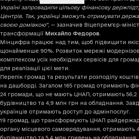
Україні запровадили цільову фінансову держпідт
Центрів. Так, українці зможуть отримувати держа
своєю домівкою”
, — зазначив Віцепрем’єр-мініс
трансформації
Михайло Федоров
.
Мінцифра працює над тим, щоб підвищити якіс
щонайменше 90%. Розвиток мережі модернізов
комплексом усіх необхідних сервісів для гром
для реалізації цієї мети.
Перелік громад та результати розподілу кошті
на дашборді. Загалом 165 громад отримають фі
24 громади, що не мають ЦНАП, отримають 56,2
будівництво та 4,9 млн грн на обладнання. Завд
українців отримають доступ до адмінпослуг.
19 громад, що трансформують ЦНАП райдержадм
органу місцевого самоврядування, отримають 4
будівництво та 5,4 млн гривень на обладнання.