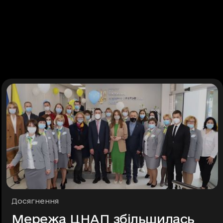
Рубрики
Досягнення
Мережа ЦНАП збільшилась