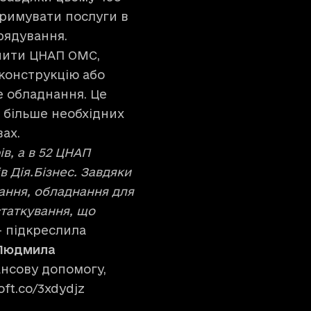
тримувати послуги в
рядування.
снити ЦНАП ОМС,
еконструкцію або
е обладнання. Це
 більше необхідних
овах.
в, а в 52 ЦНАП
 Дія.Бізнес. Завдяки
ання, обладнання для
статкування, що
— підкреслила
Людмила
ансову допомогу,
oft.co/3xdydjz