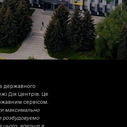
 з державного
і Дія Центрів. Це
ержавним сервісом.
ги максимально
о розбудовуємо
 цього, вперше в