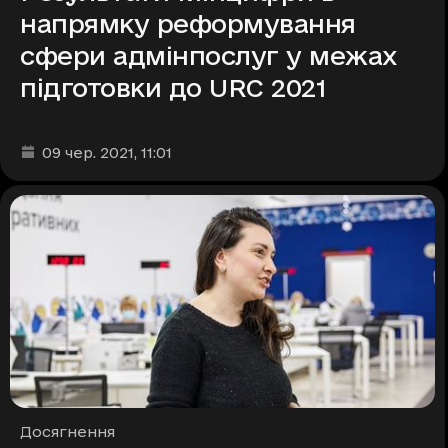
напрямку реформування
сфери адмінпослуг у межах
підготовки до URC 2021
Дата та час публікації
:
09 чер. 2021
, 11:01
Рубрики
Досягнення