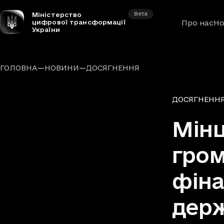
Beta
Міністерство
цифрової трансформації
Про нас
Но
України
—
—
ГОЛОВНА
НОВИНИ
ДОСЯГНЕННЯ
Рубрики
ДОСЯГНЕНН
Мінц
гром
фіна
держ