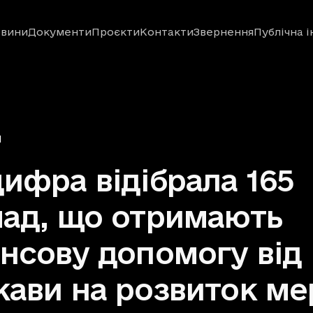
вини
Документи
Проєкти
Контакти
Звернення
Публічна 
Я
ифра відібрала 165
ад, що отримають
нсову допомогу від
ави на розвиток ме