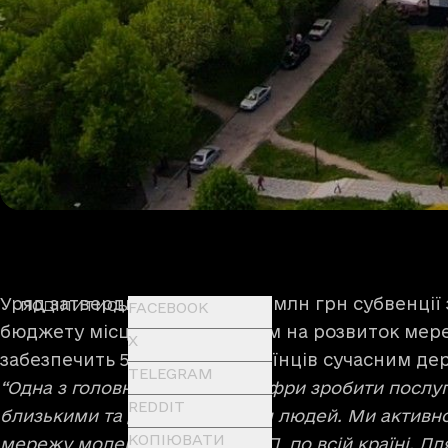
Уряд затвердив розподіл 231 млн грн субвенції
ПОДІЛИТИСЬ
FACEBOOK
бюджету місцевим бюджетам на розвиток мереж
X
забезпечить 5 мільйонів українців сучасним д
TELEGRAM
“Одна з головних цілей Мінцифри зробити послу
REDDIT
близькими та доступними для людей. Ми активн
КОПІЮВАТИ
мережу модернізованих ЦНАП по всій країні. Для