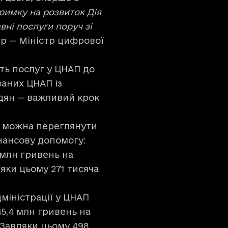
римку на розвиток Дія
вні послуги поруч зі
тр — Міністр цифрової
ть послуг у ЦНАП до
аних ЦНАП із
адян — важливий крок
в можна переглянути
нансову допомогу:
 млн гривень на
яки цьому 271 тисяча
іністрації у ЦНАП
5,4 млн гривень на
 Завдяки цьому 498