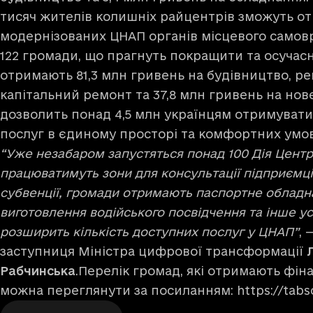
тисяч жителів колишніх райцентрів зможуть о
модернізованих ЦНАП органів місцевого самов
122 громади, що прагнуть покращити та осуча
отримають 81,3 млн гривень на будівництво, р
капітальний ремонт та 37,8 млн гривень на нов
дозволить понад 4,5 млн українцям отримувати
послуг в єдиному просторі та комфортних ум
“Уже незабаром запустяться понад 100 Дія Центрі
працюватимуть зони для консультації підприємців
субвенції, громади отримають паспортне обладн
виготовлення водійського посвідчення та інше у
розширить кількість доступних послуг у ЦНАП”
, 
заступниця Міністра цифрової трансформації
Рабчинська
.Перелік громад, які отримають фін
можна переглянути за посиланням:
https://tabs