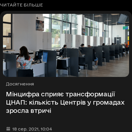
ЧИТАЙТЕ БІЛЬШЕ
Рубрики
Досягнення
Мінцифра сприяє трансформації
ЦНАП: кількість Центрів у громадах
зросла втричі
Дата та час публікації
:
18 сер. 2021
, 10:04