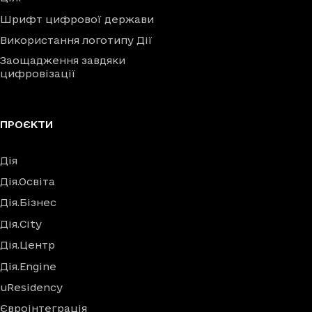
Шрифт цифрової держави
Використання логотипу Дії
Заощадження завдяки
цифровізації
ПРОЄКТИ
Дія
Дія.Освіта
Дія.Бізнес
Дія.City
Дія.Центр
Дія.Engine
uResidency
Євроінтеграція