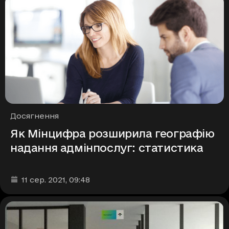
Рубрики
Досягнення
Як Мінцифра розширила географію
надання адмінпослуг: статистика
Дата та час публікації
:
11 сер. 2021
, 09:48