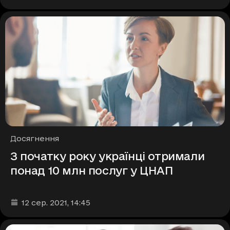
Рубрики
Досягнення
З початку року українці отримали
понад 10 млн послуг у ЦНАП
Дата та час публікації
:
12 сер. 2021
, 14:45