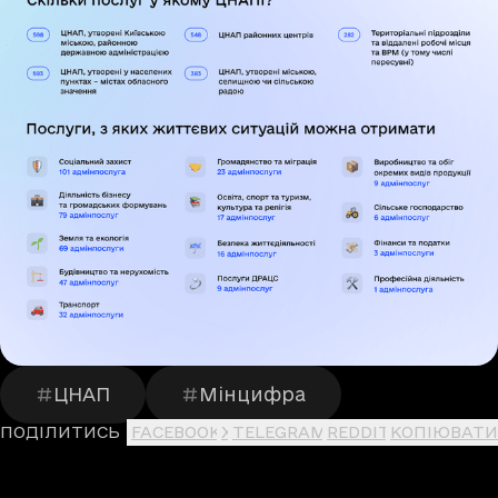
ЦНАП
Мінцифра
ПОДІЛИТИСЬ
FACEBOOK
X
TELEGRAM
REDDIT
КОПІЮВАТИ