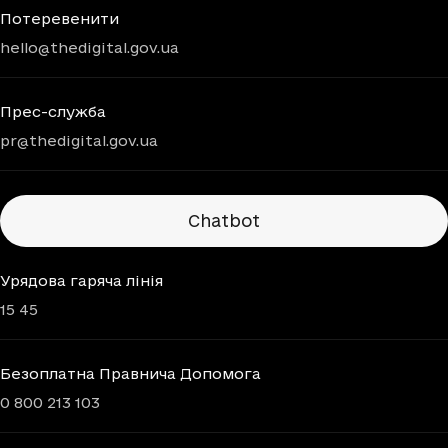
Потеревенити
hello@thedigital.gov.ua
Прес-служба
pr@thedigital.gov.ua
Chatbots
Chatbot
Урядова гаряча лінія
15 45
Безоплатна Правнича Допомога
0 800 213 103