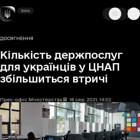
Beta
Beta
—
—
ГОЛОВНА
НОВИНИ
ДОСЯГНЕННЯ
Рубрики
ДОСЯГНЕННЯ
Кількість держпослуг
для українців у ЦНАП
збільшиться втричі
Прес-офіс Міністерства
18 сер. 2021
, 14:02
Автори
Дата та час публікації
: