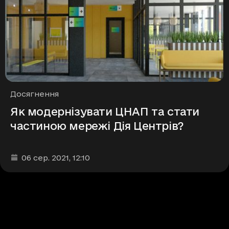
Рубрики
Досягнення
Як модернізувати ЦНАП та стати
частиною мережі Дія Центрів?
Дата та час публікації
:
06 сер. 2021
, 12:10